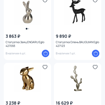
Тема
3 863 ₽
9 890 ₽
Статуэтка Заяц ENGARU Eglo
Статуэтка Олень BALIGUIAN Eglo
427093
427123
В наличии 4 шт.
В наличии 1 шт.
3 238 ₽
16 629 ₽