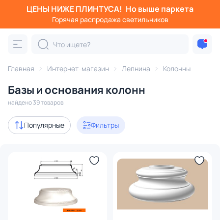
ЦЕНЫ НИЖЕ ПЛИНТУСА!
Но выше паркета
Фильтры
Горячая распродажа светильников
Категория:
Колонны
Главная
Интернет-магазин
Лепнина
Колонны
капитель
ствол
база
балясины
набором
Базы и основания колонн
с 3D-моделями
2
найдено 39 товаров
В наличии
24
Популярные
Фильтры
Цена
От
До
Бренд