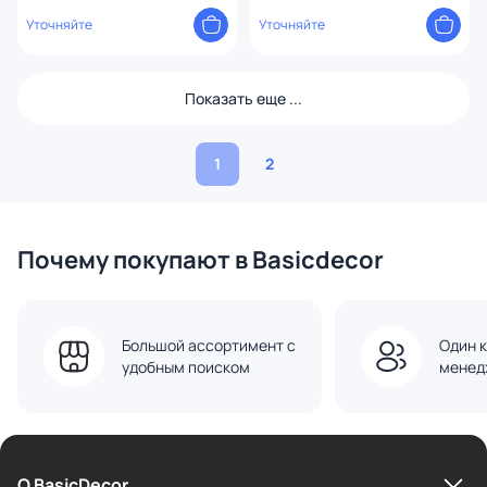
Уточняйте
Уточняйте
Показать еще ...
1
2
Почему покупают в Basicdecor
Большой ассортимент с
Один к
удобным поиском
менед
О BasicDecor