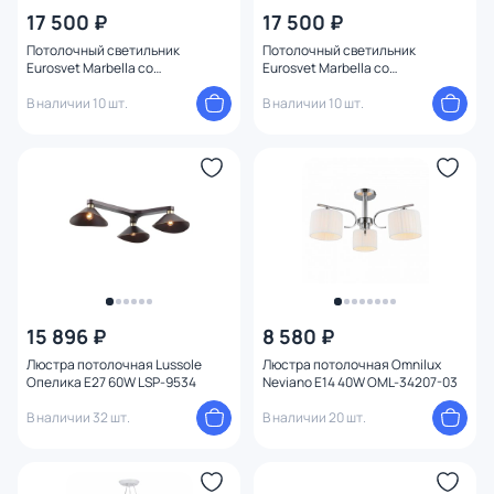
17 500 ₽
17 500 ₽
Потолочный светильник
Потолочный светильник
Eurosvet Marbella со
Eurosvet Marbella со
стеклянными плафонами
стеклянными плафонами
60147/3 латунь
В наличии 10 шт.
60147/3 черный
В наличии 10 шт.
15 896 ₽
8 580 ₽
Люстра потолочная Lussole
Люстра потолочная Omnilux
Опелика E27 60W LSP-9534
Neviano E14 40W OML-34207-03
В наличии 32 шт.
В наличии 20 шт.