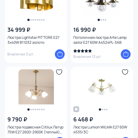
34 999 ₽
16 990 ₽
Люстра Lightstar PITTORE E27
Потолочная люстра Arte Lamp
3х40W 811032 золото
sailor E27 60W A4524PL-3AB
В наличии 3 шт.
В наличии 13 шт.
9 790 ₽
6 468 ₽
Люстра подвесная Citilux Латур
Люстра Lumion WILMA E27 60W
75W E27 2600-2900К (теплый)
4535/3C
CL413231