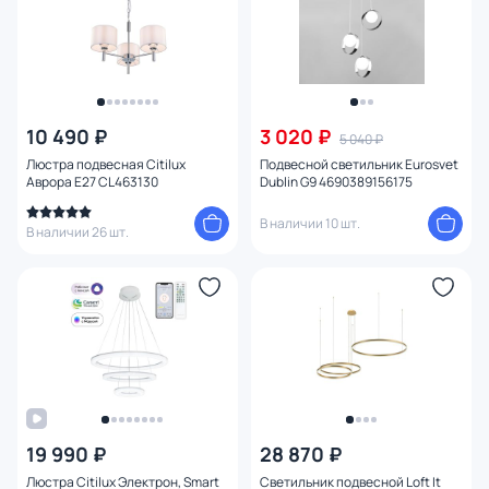
Вид рассеивателя
Форма плафона
Количество плафонов
10 490 ₽
1
3 020 ₽
5 040 ₽
Люстра подвесная Citilux
Подвесной светильник Eurosvet
Аврора E27 CL463130
Dublin G9 4690389156175
Оформление
В наличии 10 шт.
В наличии 26 шт.
Функции
Комплектация
Поверхность
Способ крепления
19 990 ₽
28 870 ₽
Степень пыле-влагозащиты
Люстра Citilux Электрон, Smart
Светильник подвесной Loft It