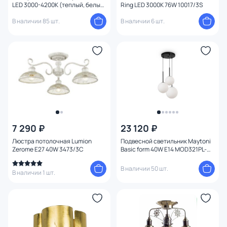
LED 3000-4200К (теплый, белый)
Ring LED 3000K 76W 10017/3S
Тема
CL710A104S
В наличии 85 шт.
В наличии 6 шт.
Конструкция
Мощность ламп
Умный дом
7 290 ₽
23 120 ₽
Люстра потолочная Lumion
Подвесной светильник Maytoni
Zerome E27 40W 3473/3C
Basic form 40W E14 MOD321PL-
03B
В наличии 50 шт.
В наличии 1 шт.