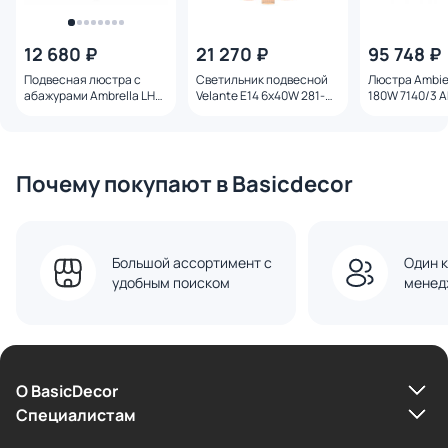
12 680 ₽
21 270 ₽
95 748 ₽
Подвесная люстра с
Светильник подвесной
Люстра Ambie
абажурами Ambrella LH
Velante E14 6x40W 281-
180W 7140/3 A
E14 40W LH72451
403-06
Почему покупают в Basicdecor
Большой ассортимент с
Один к
удобным поиском
менед
О BasicDecor
Cпециалистам