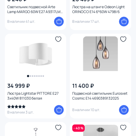
Количество ламп
Светильник подвесной Arte
Люстра на штанге Odeon Light
Lamp MARGO 60W E27 A9317LM-
ORINOCO E14 6*60W 4798/6
3AB
Вид лампы
В наличии 41 шт.
В наличии 17 шт.
Цоколь
Цвет свечения
Тип помещения
Управление
34 999 ₽
11 400 ₽
Люстра Lightstar PITTORE E27
Подвесной светильник Eurosvet
Назначение
3х40W 811030 белая
Cosmic E14 4690389132025
В наличии 10 шт.
Форма
В наличии 3 шт.
Количество колец
- 40 %