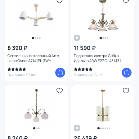
Материал
Цвет арматуры
Цвет плафона
8 390 ₽
11 590 ₽
Размер
Светильник потолочный Arte
Подвесная люстра Citilux
Lamp Oscar A7141PL-3WH
Идальго 40W E27 CL434131
Высота (мм)
В наличии 93 шт.
В наличии 85 шт.
Ширина (мм)
Длина (мм)
Диаметр (мм)
Глубина (мм)
8 240 ₽
26 439 ₽