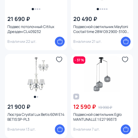
21 690 ₽
20 490 ₽
Подвес потолочный Citilux
Подвесной светильник Maytoni
Дрезден CL409232
Coctail time 28W G9 2900-3100К
(теплый) MOD325PL-03G
В наличии 22 шт.
В наличии 21 шт.
- 37 %
21 900 ₽
12 590 ₽
19 990 ₽
Люстра Crystal Lux Betis 60W E14
Подвесной светильник Eglo
BETIS SP-PL3
MANTUNALLE 1 E27 99373
В наличии 13 шт.
В наличии 7 шт.