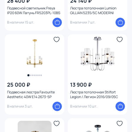
28 400 ₽
24 140 ₽
Подвесной светильник Freya
Люстра потолочная Lumion
IP20 60W Латунь FR5203PL-10BS
GILLIAN 5235/5C MODERNI
В наличии 15 шт.
В наличии 7 шт.
25 000 ₽
13 900 ₽
Подвесная люстра Favourite
Люстра потолочная Stilfort
Aesthetic 40W E14 2673-5P
Legion / Легион 2016/09/05C
В наличии 3 шт.
В наличии 10 шт.