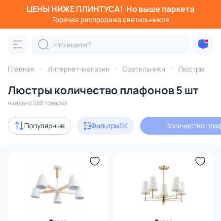
ЦЕНЫ НИЖЕ ПЛИНТУСА!
Но выше паркета
Фильтры
Горячая распродажа светильников
Количество плафонов: 5
Категория:
Люстры
Главная
Интернет-магазин
Светильники
Люстры
Люстры количество плафонов 5 шт
подвесные
потолочные
светодиодные
на штанге
найдено 588 товаров
Акции
43
Популярные
Фильтры
1
Количество плаф
с 3D-моделями
60
Дизайнерский свет
58
В наличии
391
Доставка