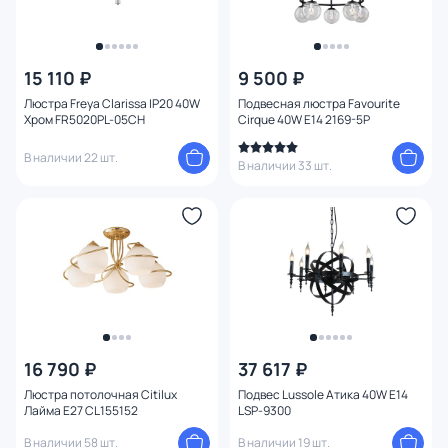
15 110 ₽
9 500 ₽
Люстра Freya Clarissa IP20 40W
Подвесная люстра Favourite
Хром FR5020PL-05CH
Cirque 40W E14 2169-5P
В наличии 22 шт.
В наличии 33 шт.
16 790 ₽
37 617 ₽
Люстра потолочная Citilux
Подвес Lussole Атика 40W E14
Лайма E27 CL155152
LSP-9300
В наличии 58 шт.
В наличии 19 шт.