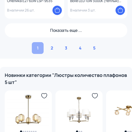
Опелика E27 60W LSP-9535
Bolle LED 10W 3000К (теплый)
2027-S5
В наличии 26 шт.
В наличии 3 шт.
Показать еще ...
1
2
3
4
5
Новинки категории "Люстры количество плафонов
5 шт"