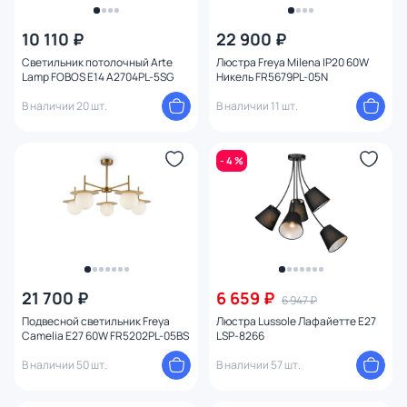
10 110 ₽
22 900 ₽
Светильник потолочный Arte
Люстра Freya Milena IP20 60W
Lamp FOBOS E14 A2704PL-5SG
Никель FR5679PL-05N
В наличии 20 шт.
В наличии 11 шт.
- 4 %
21 700 ₽
6 659 ₽
6 947 ₽
Подвесной светильник Freya
Люстра Lussole Лафайетте E27
Camelia E27 60W FR5202PL-05BS
LSP-8266
В наличии 50 шт.
В наличии 57 шт.