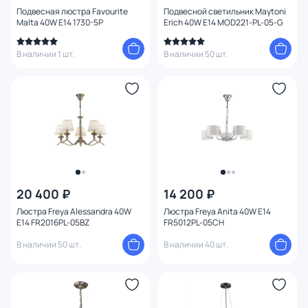
Количество ламп
Подвесная люстра Favourite
Подвесной светильник Maytoni
Malta 40W E14 1730-5P
Erich 40W E14 MOD221-PL-05-G
Вид лампы
В наличии 1 шт.
В наличии 50 шт.
Цоколь
Цвет свечения
Тип помещения
Управление
20 400 ₽
14 200 ₽
Люстра Freya Alessandra 40W
Люстра Freya Anita 40W E14
Назначение
E14 FR2016PL-05BZ
FR5012PL-05CH
В наличии 50 шт.
В наличии 40 шт.
Форма
Вид рассеивателя