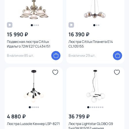
Форма плафона
Количество плафонов
1
15 990 ₽
16 390 ₽
Оформление
Подвесная люстра Citilux
Люстра Citilux Планета E14
Идальго 72W E27 CL434151
CL105155
Функции
В наличии 85 шт.
В наличии 29 шт.
Поверхность
Способ крепления
Степень пыле-влагозащиты
Тема
4 880 ₽
36 799 ₽
Конструкция
Люстра Lussole Кеннер LSP-8271
Люстра Lightstar GLOBO G9
5х40W 815057 черная