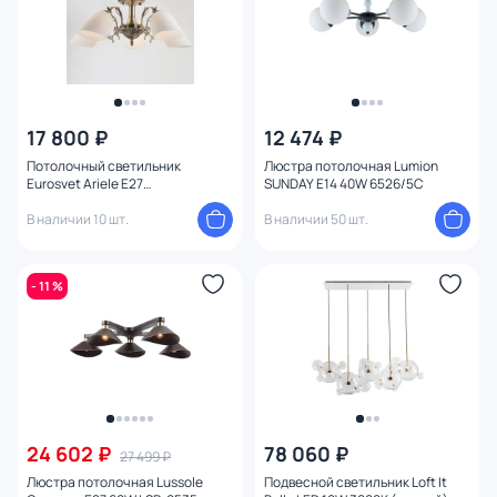
17 800 ₽
12 474 ₽
Потолочный светильник
Люстра потолочная Lumion
Eurosvet Ariele E27
SUNDAY E14 40W 6526/5C
4690389020087
В наличии 10 шт.
В наличии 50 шт.
- 11 %
24 602 ₽
78 060 ₽
27 499 ₽
Люстра потолочная Lussole
Подвесной светильник Loft It