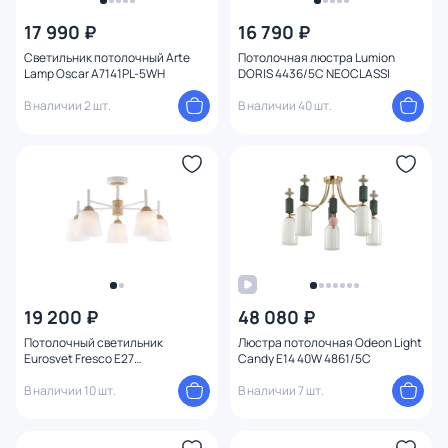
17 990 ₽
16 790 ₽
Цена
Светильник потолочный Arte
Потолочная люстра Lumion
Lamp Oscar A7141PL-5WH
DORIS 4436/5C NEOCLASSI
От
До
В наличии 2 шт.
В наличии 40 шт.
Бренд
Цвет
Стиль
Страна
19 200 ₽
48 080 ₽
Потолочный светильник
Люстра потолочная Odeon Light
Eurosvet Fresco E27
Candy E14 40W 4861/5C
Материал арматуры
4690389121760
В наличии 10 шт.
В наличии 7 шт.
Материал плафона