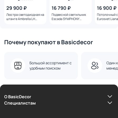
29 900 ₽
16 790 ₽
16 900 ₽
Люстра светодиодная на
Подвесной светильник
Потолочный с
штанге Ambrella LH
Escada SYMPHONY
Eurosvet Liana
3000K 27W LH30104
E14*40W 650/5P
стеклянными
плафонами 50
латунь
Почему покупают в Basicdecor
Большой ассортимент с
Один к
удобным поиском
менед
О BasicDecor
Cпециалистам