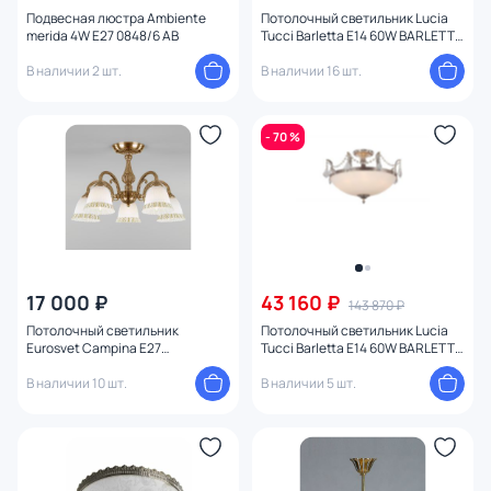
Назначение
Подвесная люстра Ambiente
Потолочный светильник Lucia
merida 4W E27 0848/6 AB
Tucci Barletta E14 60W BARLETTA
182.10 D720 antique
В наличии 2 шт.
В наличии 16 шт.
Форма
плафон
68
- 70 %
Форма плафона
Количество плафонов
Оформление
17 000 ₽
43 160 ₽
143 870 ₽
Потолочный светильник
Потолочный светильник Lucia
Способ крепления
Eurosvet Campina E27
Tucci Barletta E14 60W BARLETTA
4690389143526
181.8 D620 coffe gold
В наличии 10 шт.
В наличии 5 шт.
Конструкция
Мощность ламп