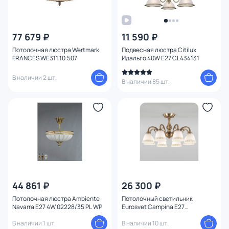
77 679 ₽
11 590 ₽
Потолочная люстра Wertmark
Подвесная люстра Citilux
FRANCES WE311.10.507
Идальго 40W E27 CL434131
В наличии 2 шт.
В наличии 85 шт.
44 861 ₽
26 300 ₽
Потолочная люстра Ambiente
Потолочный светильник
Navarra E27 4W 02228/35 PL WP
Eurosvet Campina E27
4690389143533
В наличии 1 шт.
В наличии 10 шт.