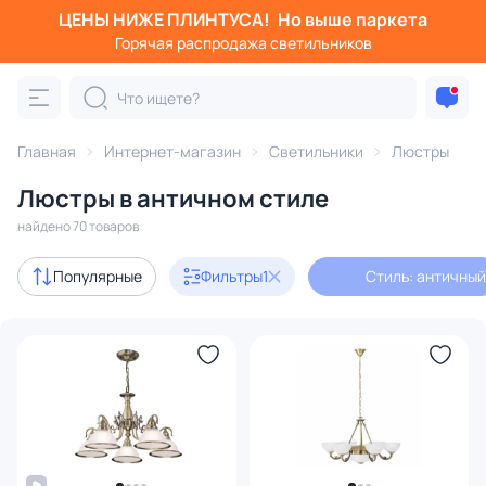
ЦЕНЫ НИЖЕ ПЛИНТУСА!
Но выше паркета
Фильтры
Горячая распродажа светильников
Стиль: античный
Категория:
Люстры
Главная
Интернет-магазин
Светильники
Люстры
Люстры в античном стиле
подвесные
потолочные
светодиодные
на штанге
найдено 70 товаров
Акции
3
Популярные
Фильтры
1
Стиль: античный
с 3D-моделями
2
Дизайнерский свет
1
В наличии
58
Цена