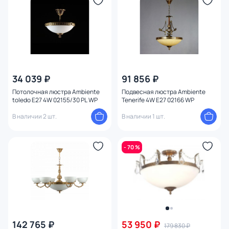
Цвет плафона
Размер
Высота (мм)
34 039 ₽
91 856 ₽
Ширина (мм)
Потолочная люстра Ambiente
Подвесная люстра Ambiente
toledo E27 4W 02155/30 PL WP
Tenerife 4W E27 02166 WP
Длина (мм)
В наличии 2 шт.
В наличии 1 шт.
Диаметр (мм)
- 70 %
Количество ламп
Цоколь
Тип помещения
142 765 ₽
53 950 ₽
179 830 ₽