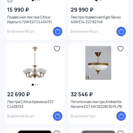
15 990 ₽
29 990 ₽
От
До
Подвесная люстра Citilux
Люстра подвесная Eglo Savoy
Идальго 72W E27 CL434151
40W E14, E27 82749
В наличии 85 шт.
В наличии 46 шт.
Бренд
Цвет
Стиль
1
Страна
Материал плафона
22 690 ₽
32 546 ₽
Люстра Citilux Кремона E27
Потолочная люстра Ambiente
CL406153
Navarra E27 4W 02228/30 PL PB
Материал
В наличии 34 шт.
В наличии 1 шт.
Цвет арматуры