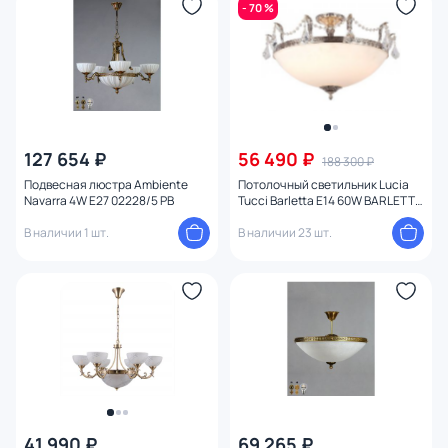
- 70 %
127 654 ₽
56 490 ₽
188 300 ₽
Подвесная люстра Ambiente
Потолочный светильник Lucia
Navarra 4W E27 02228/5 PB
Tucci Barletta E14 60W BARLETTA
182.10 D720 coffe gold
В наличии 1 шт.
В наличии 23 шт.
41 990 ₽
69 265 ₽