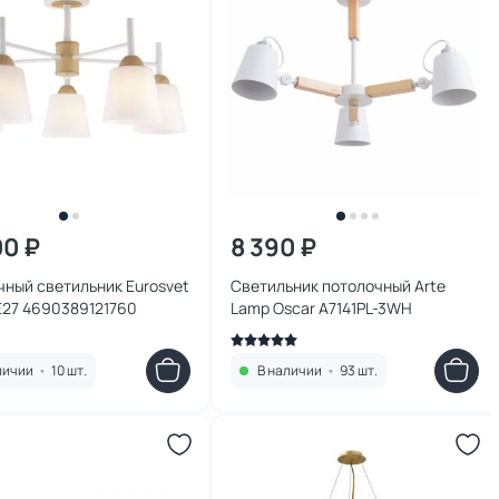
00 ₽
8 390 ₽
ный светильник Eurosvet
Светильник потолочный Arte
E27 4690389121760
Lamp Oscar A7141PL-3WH
личии
•
10 шт.
В наличии
•
93 шт.