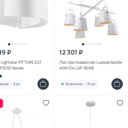
99 ₽
12 301 ₽
Lightstar PITTORE E27
Люстра подвесная Lussole Бисби
811030 белая
40W E14 LSP-8098
личии
•
3 шт.
В наличии
•
21 шт.