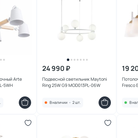
24 990 ₽
19 2
очный Arte
Подвесной светильник Maytoni
Потолоч
PL-5WH
Ring 25W G9 MOD013PL-06W
Fresco 
.
В наличии
•
2 шт.
В на