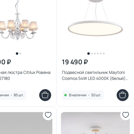
90 ₽
19 490 ₽
ая люстра Citilux Ровена
Подвесной светильник Maytoni
27180
Cosmos 54W LED 4000К (белый)
MOD057PL-L54W4K
личии
•
85 шт.
В наличии
•
50 шт.