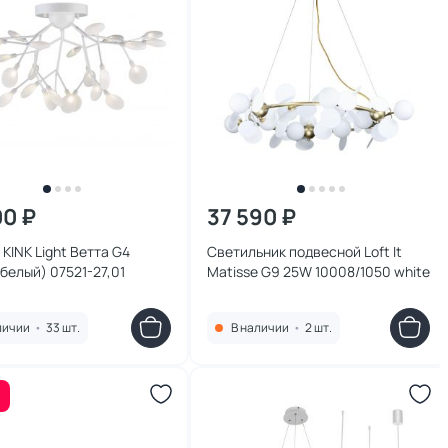
00 ₽
37 590 ₽
KINK Light Ветта G4
Светильник подвесной Loft It
белый) 07521-27,01
Matisse G9 25W 10008/1050 white
личии
•
33 шт.
В наличии
•
2 шт.