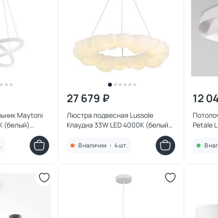
27 679 ₽
12 0
ьник Maytoni
Люстра подвесная Lussole
Потолоч
К (белый)
Клаудиа 33W LED 4000К (белый)
Petale 
K
LSP-7078
White
.
В наличии
•
4 шт.
В на