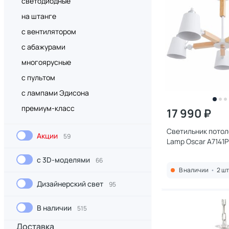
светодиодные
на штанге
с вентилятором
с абажурами
многоярусные
с пультом
с лампами Эдисона
премиум-класс
17 990 ₽
Светильник потол
Акции
59
Lamp Oscar A7141
с 3D-моделями
66
В наличии
•
2 шт
Дизайнерский свет
95
В наличии
515
Доставка