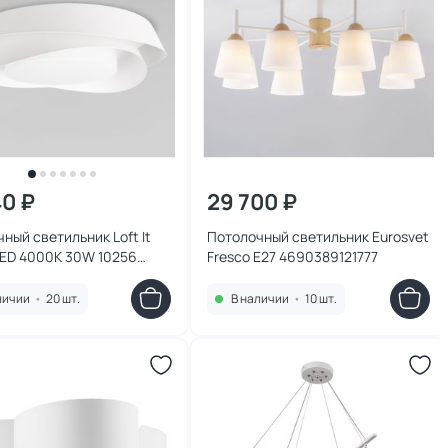
40 ₽
29 700 ₽
ный светильник Loft It
Потолочный светильник Eurosvet
LED 4000К 30W 10256
Fresco E27 4690389121777
личии
•
20 шт.
В наличии
•
10 шт.