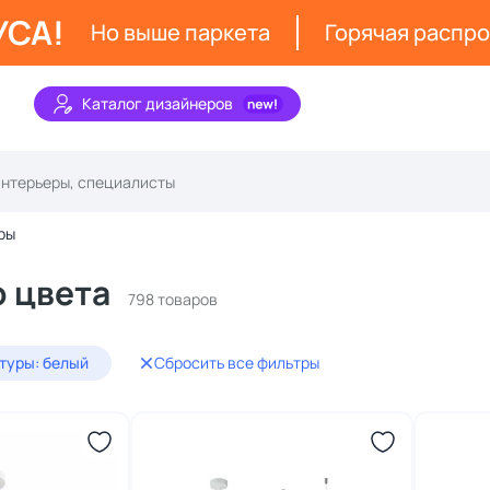
УСА!
Но выше паркета
Горячая распр
Каталог дизайнеров
ры
 цвета
798 товаров
туры: белый
Сбросить все фильтры