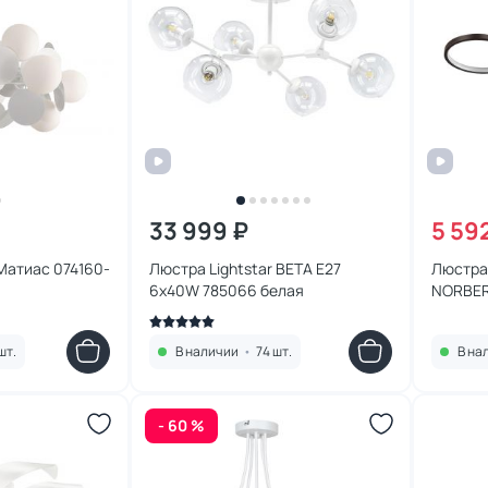
33 999 ₽
5 59
 Матиас 074160-
Люстра Lightstar BETA E27
Люстра
6x40W 785066 белая
NORBER
(теплы
5253/8
шт.
В наличии
•
74 шт.
В на
- 60 %