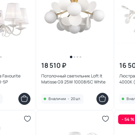
18 510 ₽
16 5
 Favourite
Потолочный светильник Loft It
Люстра 
0-5P
Matisse G9 25W 10008/6C White
4000К (
.
В наличии
•
20 шт.
В на
- 54 %