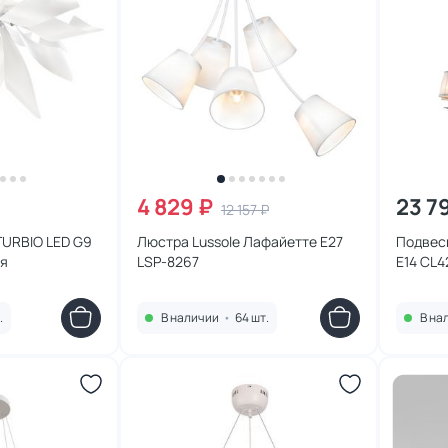
4 829 ₽
23 7
12 157 ₽
TURBIO LED G9
Люстра Lussole Лафайетте E27
Подвесн
ая
LSP-8267
E14 CL4
.
В наличии
•
64 шт.
В на