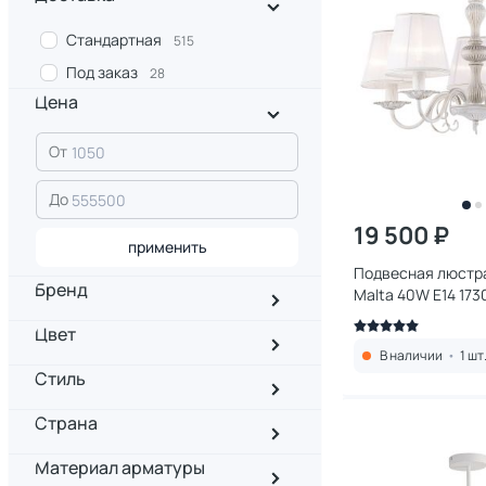
Стандартная
515
Под заказ
28
Цена
От
До
19 500 ₽
применить
Подвесная люстра
Бренд
Malta 40W E14 173
Цвет
В наличии
•
1 шт
Стиль
Страна
Материал арматуры