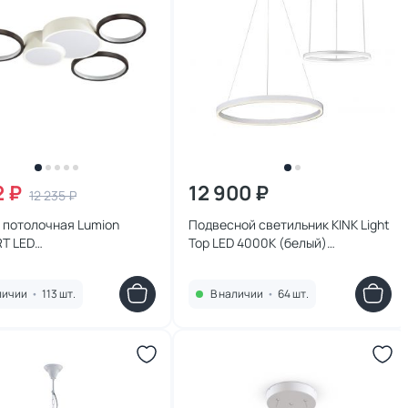
2 ₽
12 900 ₽
12 235 ₽
 потолочная Lumion
Подвесной светильник KINK Light
T LED
Тор LED 4000К (белый)
й,белый,холодный)
08213,01A(4000K)
0CL
личии
•
113 шт.
В наличии
•
64 шт.