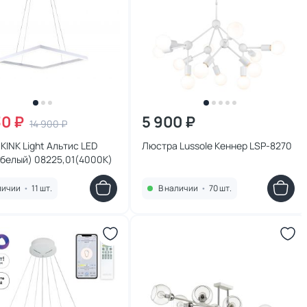
30 ₽
5 900 ₽
14 900 ₽
KINK Light Альтис LED
Люстра Lussole Кеннер LSP-8270
(белый) 08225,01(4000K)
личии
•
11 шт.
В наличии
•
70 шт.