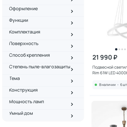
Оформление
Функции
Комплектация
Поверхность
Способ крепления
21 990 ₽
Степень пыле-влагозащиты
Подвесной светил
Rim 61W LED 4000
Тема
MOD058PL-L55W4
В наличии
•
6 шт
Конструкция
Мощность ламп
Умный дом