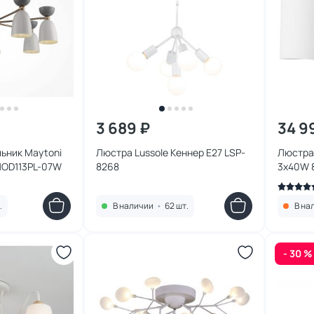
3 689 ₽
34 9
ьник Maytoni
Люстра Lussole Кеннер E27 LSP-
Люстра 
MOD113PL-07W
8268
3х40W 
.
В наличии
•
62 шт.
В на
- 30 %