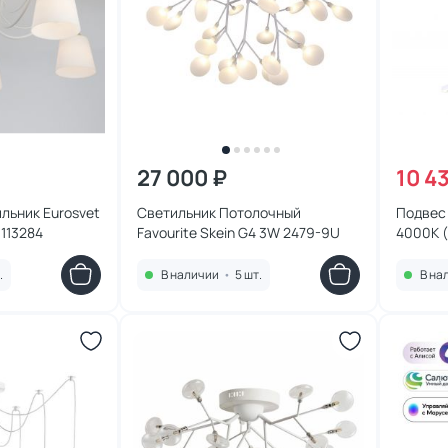
27 000 ₽
10 4
льник Eurosvet
Светильник Потолочный
Подвес 
113284
Favourite Skein G4 3W 2479-9U
4000К 
.
В наличии
•
5 шт.
В на