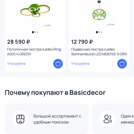
28 590 ₽
12 790 ₽
Потолочная люстра iLedex Ring
Подвесная люстра iLedex
A001/4 GREEN
Somnambulist LED MD6156-S GRN
Уточняйте
Уточняйте
Почему покупают в Basicdecor
Большой ассортимент с
Один к
удобным поиском
менед