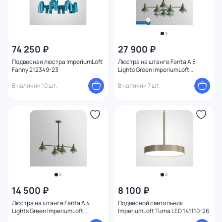
74 250 ₽
27 900 ₽
Подвесная люстра ImperiumLoft
Люстра на штанге Fanta A 8
Fanny 212349-23
Lights Green ImperiumLoft
193150-26
В наличии 10 шт.
В наличии 7 шт.
14 500 ₽
8 100 ₽
Люстра на штанге Fanta A 4
Подвесной светильник
Lights Green ImperiumLoft
ImperiumLoft Turna LED 141110-26
193153-26