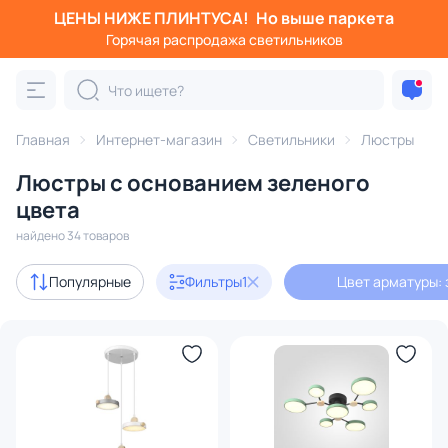
ЦЕНЫ НИЖЕ ПЛИНТУСА!
Но выше паркета
Фильтры
Горячая распродажа светильников
Цвет арматуры: зеленый
Категория:
Люстры
Главная
Интернет-магазин
Светильники
Люстры
Люстры с основанием зеленого
подвесные
потолочные
светодиодные
на штанге
цвета
найдено 34 товаров
Акции
3
Популярные
Фильтры
1
Цвет арматуры:
Дизайнерский свет
16
В наличии
32
Цена
От
До