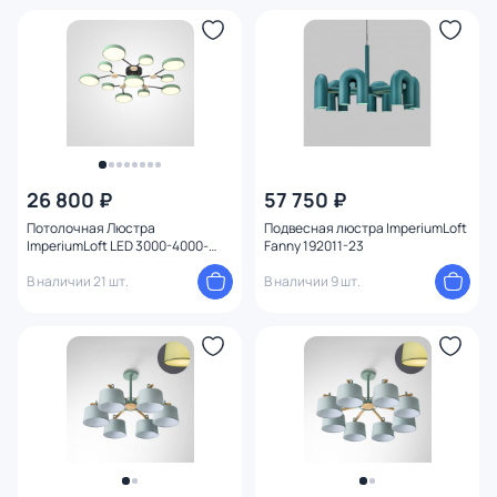
26 800 ₽
57 750 ₽
Потолочная Люстра
Подвесная люстра ImperiumLoft
ImperiumLoft LED 3000-4000-
Fanny 192011-23
5000К
(теплый,белый,холодный) 13W
В наличии 21 шт.
В наличии 9 шт.
223773-23