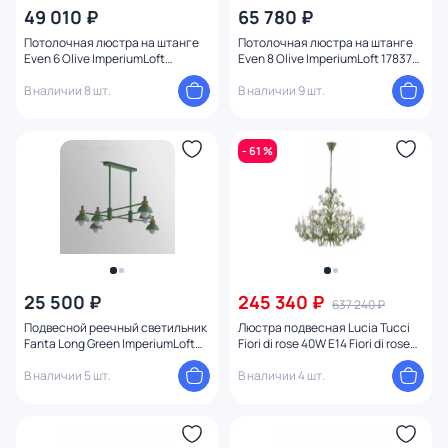
49 010 ₽
65 780 ₽
Потолочная люстра на штанге
Потолочная люстра на штанге
Even 6 Olive ImperiumLoft
Even 8 Olive ImperiumLoft 178372-
178368-26
26
В наличии 8 шт.
В наличии 9 шт.
- 61 %
25 500 ₽
245 340 ₽
637 240 ₽
Подвесной реечный светильник
Люстра подвесная Lucia Tucci
Fanta Long Green ImperiumLoft
Fiori di rose 40W E14 Fiori di rose
204547-26
1770.24
В наличии 5 шт.
В наличии 4 шт.