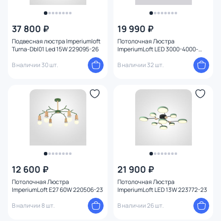
37 800 ₽
19 990 ₽
Подвесная люстра Imperiumloft
Потолочная Люстра
Turna-Dbl01 Led 15W 229095-26
ImperiumLoft LED 3000-4000-
5000К
В наличии 30 шт.
(теплый,белый,холодный) 12W
В наличии 32 шт.
178330-26
12 600 ₽
21 900 ₽
Потолочная Люстра
Потолочная Люстра
ImperiumLoft E27 60W 220506-23
ImperiumLoft LED 13W 223772-23
В наличии 8 шт.
В наличии 26 шт.