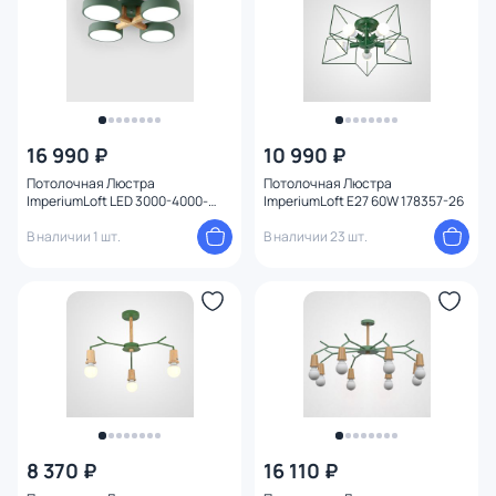
16 990 ₽
10 990 ₽
Потолочная Люстра
Потолочная Люстра
ImperiumLoft LED 3000-4000-
ImperiumLoft E27 60W 178357-26
5000К
(теплый,белый,холодный) 12W
В наличии 1 шт.
В наличии 23 шт.
178328-26
8 370 ₽
16 110 ₽