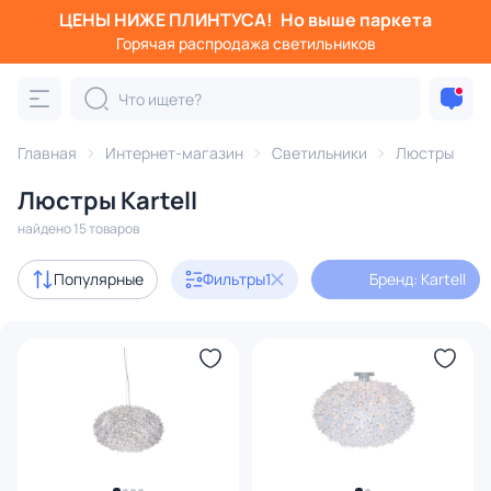
ЦЕНЫ НИЖЕ ПЛИНТУСА!
Но выше паркета
Фильтры
Горячая распродажа светильников
Бренд: Kartell
Категория:
Люстры
Главная
Интернет-магазин
Светильники
Люстры
Люстры Kartell
подвесные
потолочные
светодиодные
на штанге
найдено 15 товаров
Дизайнерский свет
15
Популярные
Фильтры
1
Бренд: Kartell
Цена
От
До
Бренд
1