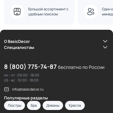
Большой ассортимент с
Один к
удобным поиском
менед
О BasicDecor
Cпециалистам
8 (800) 775-74-87
бесплатно по России
пн - пт : 09:00 - 18:00
сб - вс : 10:00 - 18:00
info@basicdecor.ru
Популярные разделы
Люстры
Бра
Диваны
Кресла