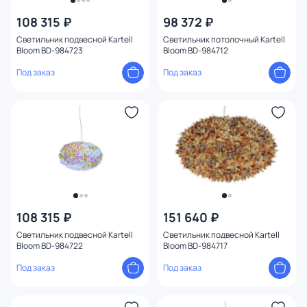
Цвет
108 315 ₽
98 372 ₽
Светильник подвесной Kartell
Светильник потолочный Kartell
Стиль
Bloom BD-984723
Bloom BD-984712
Под заказ
Под заказ
Материал плафона
Цвет арматуры
Цвет плафона
Размер
Высота (мм)
108 315 ₽
151 640 ₽
Светильник подвесной Kartell
Светильник подвесной Kartell
Bloom BD-984722
Bloom BD-984717
Ширина (мм)
Под заказ
Под заказ
Длина (мм)