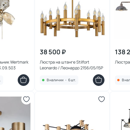
38 500 ₽
138 
ьник Wertmark
Люстра на штанге Stilfort
Люстра 
3.09.503
Leonardo / Леонардо 2156/05/15P
.
В наличии
•
6 шт.
В на