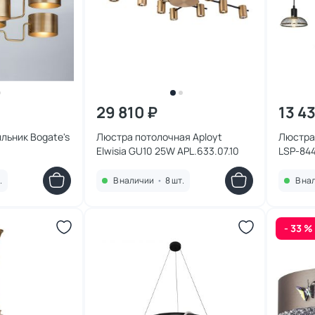
29 810 ₽
13 4
льник Bogate's
Люстра потолочная Aployt
Люстра
Elwisia GU10 25W APL.633.07.10
LSP-84
.
В наличии
•
8 шт.
В на
- 33 %