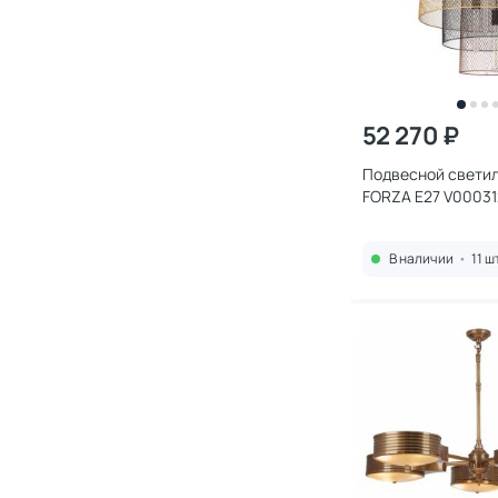
52 270 ₽
Подвесной светил
FORZA E27 V00031
В наличии
•
11 ш