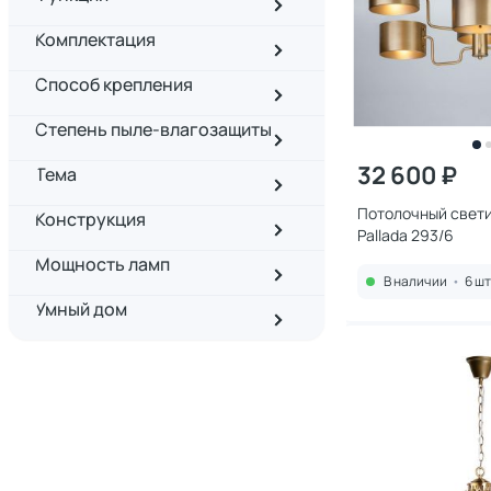
Комплектация
Способ крепления
Степень пыле-влагозащиты
32 600 ₽
Тема
Потолочный свети
Конструкция
Pallada 293/6
Мощность ламп
В наличии
•
6 шт
Умный дом