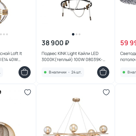
38 900 ₽
59 9
ной Loft It
Подвес KINK Light Кайли LED
Светод
l E14 40W
3000K(теплый) 100W 08039K-
потолоч
80A,19(20)
3000K 
.
В наличии
•
24 шт.
В на