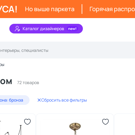
УСА!
Но выше паркета
Горячая распр
Каталог дизайнеров
ры
ном
72 товаров
она: бронза
Сбросить все фильтры