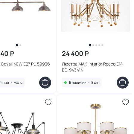
240 ₽
24 400 ₽
Covali 40W E27 PL-59936
Люстра MAK-interior Rocco E14
BD-943414
личии
•
мало
В наличии
•
8 шт.