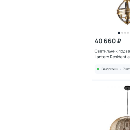
40 660 ₽
Светильник подвес
Lantern Residentia
LOFT3043-BR
В наличии
•
7 шт