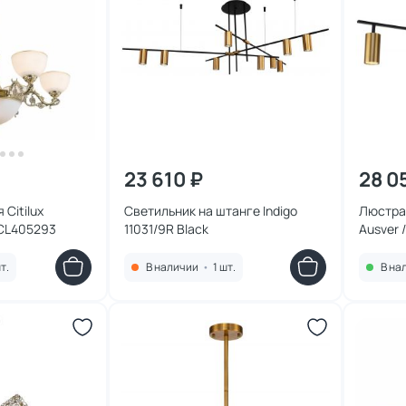
23 610 ₽
28 0
Citilux
Светильник на штанге Indigo
Люстра 
 CL405293
11031/9R Black
Ausver 
2162/0
т.
В наличии
•
1 шт.
В на