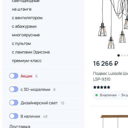
светодиодные
на штанге
с вентилятором
с абажурами
многоярусные
с пультом
с лампами Эдисона
премиум-класс
16 266 ₽
Подвес Lussole Ш
Акции
5
LSP-9310
с 3D-моделями
8
В наличии
•
34 ш
Дизайнерский свет
15
В наличии
49
Доставка