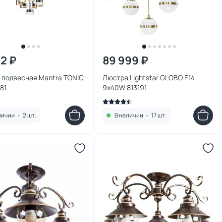
92 ₽
89 999 ₽
 подвеcная Mantra TONIC
Люстра Lightstar GLOBO E14
81
9х40W 813191
личии
•
2 шт.
В наличии
•
17 шт.