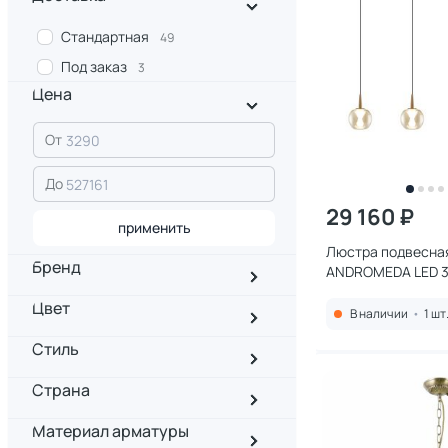
Стандартная
49
Под заказ
3
Цена
От
До
29 160 ₽
применить
Люстра подвесна
Бренд
ANDROMEDA LED 3
Цвет
В наличии
•
1 шт
Стиль
Страна
Материал арматуры