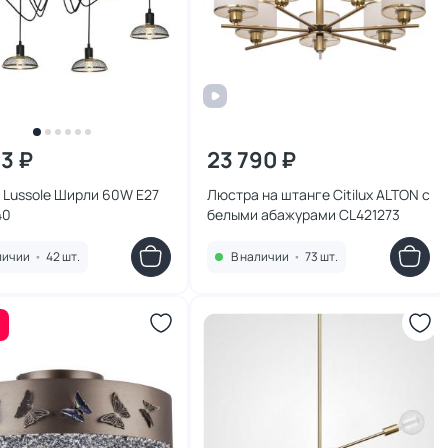
33 ₽
23 790 ₽
 Lussole Ширли 60W E27
Люстра на штанге Citilux ALTON с
40
белыми абажурами CL421273
личии
•
42 шт.
В наличии
•
73 шт.