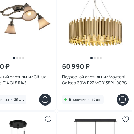
90 ₽
60 990 ₽
ный светильник Citilux
Подвесной светильник Maytoni
 E14 CL511143
Coliseo 60W E27 MOD135PL-08BS
личии
•
28 шт.
В наличии
•
49 шт.