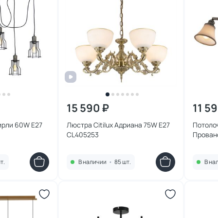
15 590 ₽
11 5
ирли 60W E27
Люстра Citilux Адриана 75W E27
Потолоч
CL405253
Прованс
т.
В наличии
•
85 шт.
В на