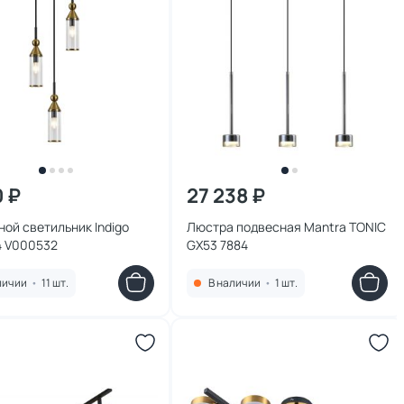
0 ₽
27 238 ₽
ой светильник Indigo
Люстра подвеcная Mantra TONIC
4 V000532
GX53 7884
личии
•
11 шт.
В наличии
•
1 шт.