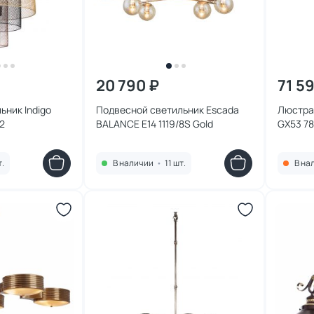
20 790 ₽
71 5
ьник Indigo
Подвесной светильник Escada
Люстра
2
BALANCE E14 1119/8S Gold
GX53 78
т.
В наличии
•
11 шт.
В на