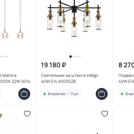
19 180 ₽
8 27
я Mantra
Светильник на штанге Indigo
Подвесн
000К 22W 9214
40W E14 V000528
40W E1
.
В наличии
•
11 шт.
В на