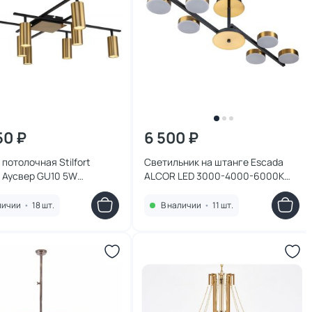
50 ₽
6 500 ₽
потолочная Stilfort
Светильник на штанге Escada
/ Аусвер GU10 5W
ALCOR LED 3000-4000-6000К
5/08C
(теплый,белый,холодный) 95W
10266/6LED
личии
•
18 шт.
В наличии
•
11 шт.