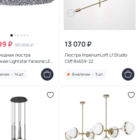
99 ₽
13 070 ₽
89 990 ₽
иодная люстра
Люстра ImperiumLoft Lf Studio
ная Lightstar Faraone LED
Cliff 84659-22
24W 701021
личии
•
14 шт.
В наличии
•
3 шт.