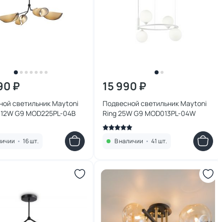
90 ₽
15 990 ₽
ной светильник Maytoni
Подвесной светильник Maytoni
c 12W G9 MOD225PL-04B
Ring 25W G9 MOD013PL-04W
личии
•
16 шт.
В наличии
•
41 шт.