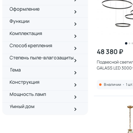
Оформление
Функции
Комплектация
Способ крепления
48 380 ₽
Степень пыле-влагозащиты
Подвесной светил
GALASS LED 3000
Тема
(теплый, белый, х
V000034L
Конструкция
В наличии
•
1 шт
Мощность ламп
Умный дом