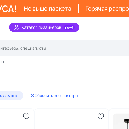
УСА!
Но выше паркета
Горячая распр
Каталог дизайнеров
ры
о ламп: 4
Сбросить все фильтры