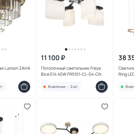
11 100 ₽
38 3
ая Lumion ZAHA
Потолочный светильник Freya
Светиль
Bice E14 40W FR5101-CL-04-CN
Ring LE
т.
В наличии
•
2 шт.
В на