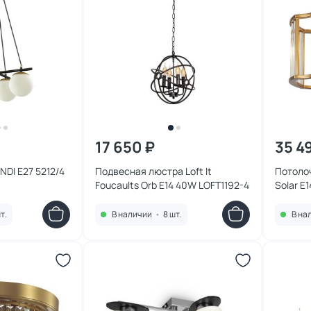
17 650 ₽
35 4
DI E27 5212/4
Подвесная люстра Loft It
Потоло
Foucaults Orb E14 40W LOFT1192-4
Solar 
т.
В наличии
•
8 шт.
В на