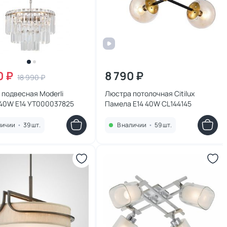
0 ₽
8 790 ₽
18 990 ₽
подвесная Moderli
Люстра потолочная Citilux
 40W E14 УТ000037825
Памела E14 40W CL144145
личии
•
39 шт.
В наличии
•
59 шт.