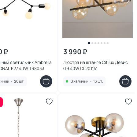
0 ₽
3 990 ₽
ный светильник Ambrella
Люстра на штанге Citilux Девис
IONAL E27 40W TR8033
G9 40W CL201141
личии
•
20 шт.
В наличии
•
13 шт.