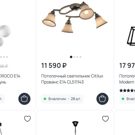
11 590 ₽
17 9
56 ₽
 CROCO E14
Потолочный светильник Citilux
Потолоч
унь
Прованс E14 CL511143
Modern 
LOFT31
т.
В наличии
•
28 шт.
В на