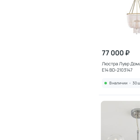
77 000 ₽
Люстра Лувр Дом
E14 BD-2103147
В наличии
•
30 ш