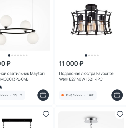
90 ₽
11 000 ₽
ной светильник Maytoni
Подвесная люстра Favourite
9 MOD013PL-04B
Werk E27 40W 1521-4PC
личии
•
29 шт.
В наличии
•
1 шт.