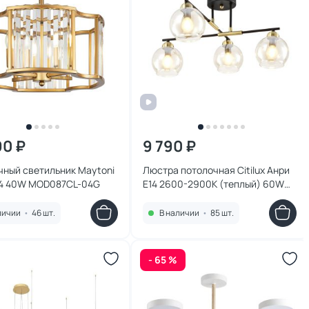
90 ₽
9 790 ₽
чный светильник Maytoni
Люстра потолочная Citilux Анри
E14 40W MOD087CL-04G
E14 2600-2900К (теплый) 60W
CL124145
личии
•
46 шт.
В наличии
•
85 шт.
- 65 %