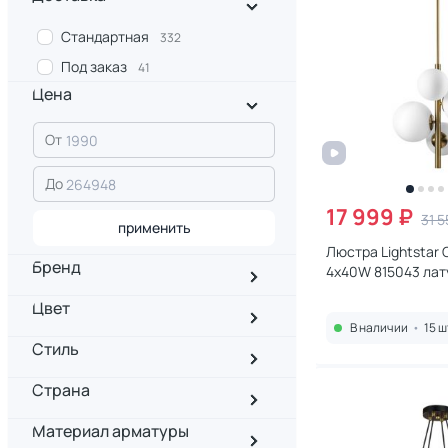
Стандартная
332
Под заказ
41
Цена
От
До
17 999 ₽
31 5
применить
Люстра Lightstar
Бренд
4х40W 815043 лат
Цвет
В наличии
•
15 ш
Стиль
Страна
Материал арматуры