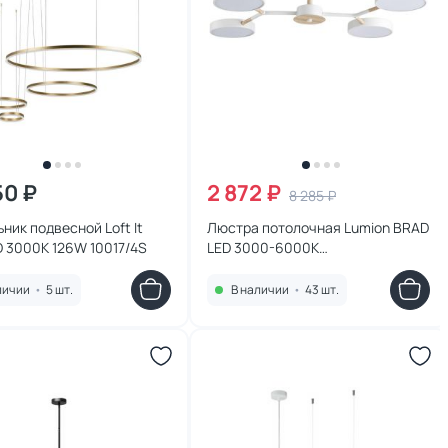
50 ₽
2 872 ₽
8 285 ₽
ник подвесной Loft It
Люстра потолочная Lumion BRAD
D 3000K 126W 10017/4S
LED 3000-6000К
(теплый,белый,холодный) 72W
5652/72CL
личии
•
5 шт.
В наличии
•
43 шт.