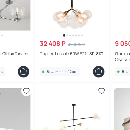
32 408 ₽
9 05
36 009 ₽
Citilux Галлен
Подвес Lussole 60W E27 LSP-8171
Люстра 
Crystal
т.
В наличии
•
12 шт.
В на