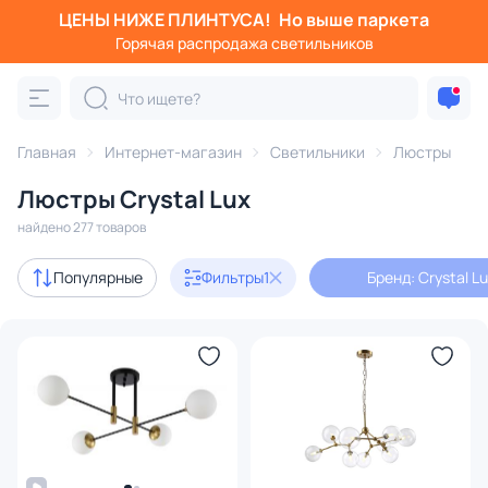
ЦЕНЫ НИЖЕ ПЛИНТУСА!
Но выше паркета
Фильтры
Горячая распродажа светильников
Бренд: Crystal Lux
Категория:
Люстры
Главная
Интернет-магазин
Светильники
Люстры
Люстры Crystal Lux
подвесные
потолочные
светодиодные
на штанге
найдено 277 товаров
Акции
57
Популярные
Фильтры
1
Бренд: Crystal L
с 3D-моделями
149
Дизайнерский свет
36
В наличии
135
Доставка