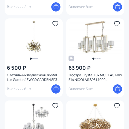
GOLD/TRANSPARENT
GOLD/COLOR
В наличии 2 шт.
В наличии 8 шт.
6 500 ₽
63 900 ₽
Светильник подвесной Crystal
Люстра Crystal Lux NICOLAS 60W
Lux Garden 18W G9 GARDEN SP3
E14 NICOLAS SP8 L1000
D400 GOLD
GOLD/WHITE
В наличии 8 шт.
В наличии 5 шт.