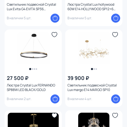
Светильник подвесной Crystal
Люстра Crystal Lux hollywood
Lux Evita G4 EVITA SP36
60W E14 HOLLYWOOD SP12+6
BLACK/TRANSPARENT
CHROME
В наличии 5 шт.
В наличии 5 шт.
27 500 ₽
39 900 ₽
Люстра Crystal Lux FERNANDO
Светильник подвесной Crystal
SP88W LED BLACK/GOLD
Lux margo E14 MARGO SP10
В наличии 2 шт.
В наличии 4 шт.