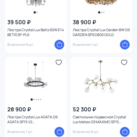
39 500 ₽
38 900 ₽
Люстра Crystal Lux Betis 60W E14
Люстра Crystal Lux Garden 8W G9
BETIS SP-PL6
GARDEN SP9 D800 GOLD
В наличии 6 шт.
В наличии 1 шт.
28 900 ₽
52 300 ₽
Люстра Crystal Lux AGATA G9
Светильник подвесной Crystal
AGATA SP15 V2
Lux Mateo G9 MAXIMO SP15
BLACK/TRANSPARENTE
BRONZE
В наличии 1 шт.
В наличии 6 шт.