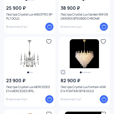
25 900 ₽
38 900 ₽
Люстра Crystal Lux MAESTRO SP-
Люстра Crystal Lux Garden 8W G9
PL7 GOLD
GARDEN SP9 D800 CHROME
В наличии 2 шт.
В наличии 4 шт.
23 900 ₽
82 900 ₽
Люстра Crystal Lux MERCEDES
Люстра Crystal Lux Fontain 40W
E14 MERCEDES SP6
E14 FONTAIN SP18 GOLD
CHROME/SMOKE
В наличии 9 шт.
В наличии 1 шт.