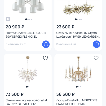
Количество плафонов
Оформление
20 900 ₽
23 600 ₽
Поверхность
Люстра Crystal Lux SERGIO E14
Светильник подвесной Crystal
60W SERGIO PL6 NICKEL
Lux Garden 18W G9, LED GARDEN
Способ крепления
SP3х3 L1200 GOLD
В наличии 2 шт.
В наличии 4 шт.
Конструкция
Мощность ламп
73 500 ₽
56 500 ₽
Светильник подвесной Crystal
Люстра Crystal Lux MERCEDES
Lux Evita G4 EVITA SP63
E14 MERCEDES SP6+6