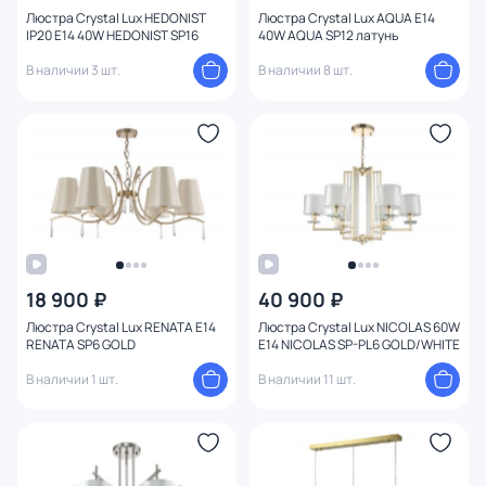
Цоколь
Люстра Crystal Lux HEDONIST
Люстра Crystal Lux AQUA E14
IP20 E14 40W HEDONIST SP16
40W AQUA SP12 латунь
В наличии 3 шт.
В наличии 8 шт.
Цвет свечения
Тип помещения
Управление
Назначение
Форма
18 900 ₽
40 900 ₽
Люстра Crystal Lux RENATA E14
Люстра Crystal Lux NICOLAS 60W
Количество колец
RENATA SP6 GOLD
E14 NICOLAS SP-PL6 GOLD/WHITE
В наличии 1 шт.
В наличии 11 шт.
Вид рассеивателя
Форма плафона