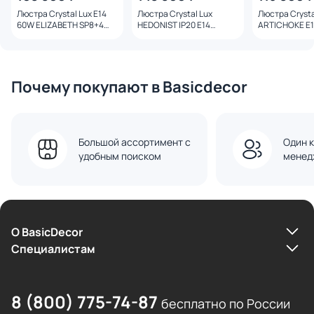
Люстра Crystal Lux E14
Люстра Crystal Lux
Люстра Crysta
60W ELIZABETH SP8+4
HEDONIST IP20 E14
ARTICHOKE E1
BRASS
HEDONIST SP24
3000K 75W A
SP8+1 GOLD з
Почему покупают в Basicdecor
Большой ассортимент с
Один к
удобным поиском
менед
О BasicDecor
Cпециалистам
8 (800) 775-74-87
бесплатно по России