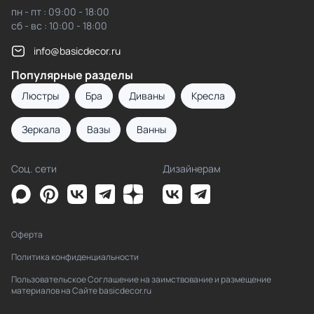
пн - пт : 09:00 - 18:00
сб - вс : 10:00 - 18:00
info@basicdecor.ru
Популярные разделы
Люстры
Бра
Диваны
Кресла
Зеркала
Вазы
Ванны
Соц. сети
Дизайнерам
Оферта
Политика конфиденциальности
Пользовательское Соглашение на заимствование и размещение
материалов на Сайте basicdecor.ru