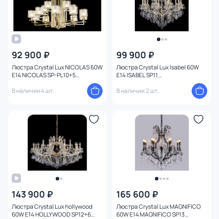
92 900 ₽
99 900 ₽
Люстра Crystal Lux NICOLAS 60W
Люстра Crystal Lux Isabel 60W
E14 NICOLAS SP-PL10+5
E14 ISABEL SP11
GOLD/WHITE
GOLD/TRANSPARENT
В наличии 4 шт.
В наличии 2 шт.
143 900 ₽
165 600 ₽
Люстра Crystal Lux hollywood
Люстра Crystal Lux MAGNIFICO
60W E14 HOLLYWOOD SP12+6
60W E14 MAGNIFICO SP13