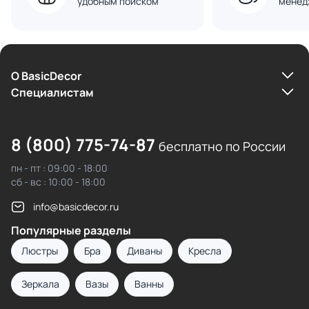
удобным поиском
менед
О BasicDecor
Cпециалистам
8 (800) 775-74-87
бесплатно по России
пн - пт : 09:00 - 18:00
сб - вс : 10:00 - 18:00
info@basicdecor.ru
Популярные разделы
Люстры
Бра
Диваны
Кресла
Зеркала
Вазы
Ванны