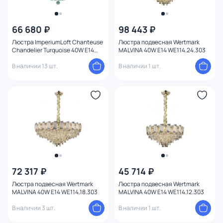
Стиль
66 680 ₽
98 443 ₽
Страна
Люстра ImperiumLoft Chanteuse
Люстра подвесная Wertmark
Chandelier Turquoise 40W E14
MALVINA 40W E14 WE114.24.303
Материал плафона
156897-22
В наличии 13 шт.
В наличии 1 шт.
Цвет арматуры
1
Цвет плафона
Высота (мм)
Ширина (мм)
72 317 ₽
45 714 ₽
Длина (мм)
Люстра подвесная Wertmark
Люстра подвесная Wertmark
MALVINA 40W E14 WE114.18.303
MALVINA 40W E14 WE114.12.303
Диаметр (мм)
В наличии 3 шт.
В наличии 1 шт.