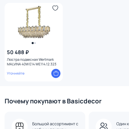
Количество ламп
Конструкция
50 488 ₽
Люстра подвесная Wertmark
MALVINA 40W E14 WE114.12.323
Уточняйте
Почему покупают в Basicdecor
Большой ассортимент с
Один к