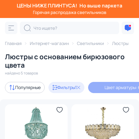
ЦЕНЫ НИЖЕ ПЛИНТУСА!
Но выше паркета
Фильтры
Горячая распродажа светильников
Цвет арматуры: бирюзовый
Категория:
Люстры
Главная
Интернет-магазин
Светильники
Люстры
Люстры с основанием бирюзового
подвесные
потолочные
светодиодные
на штанге
цвета
найдено 5 товаров
В наличии
4
Популярные
Фильтры
1
Цвет арматуры:
Цена
От
До
Бренд