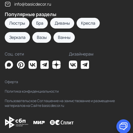
info@basicdecor.ru
Популярные разделы
Люстры
Бра
Диваны
Кресла
Зеркала
Вазы
Ванны
Соц. сети
Дизайнерам
Оферта
Политика конфиденциальности
Пользовательское Соглашение на заимствование и размещение
материалов на Сайте basicdecor.ru