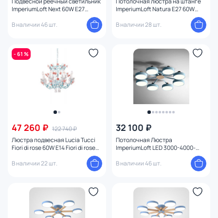
Подвесной реечный светильник
Потолочная люстра на штанге
ImperiumLoft Next 60W E27
ImperiumLoft Natura E27 60W
191621-26
101824-26
В наличии 46 шт.
В наличии 28 шт.
- 61 %
47 260 ₽
32 100 ₽
122 740 ₽
Люстра подвесная Lucia Tucci
Потолочная Люстра
Fiori di rose 60W E14 Fiori di rose
ImperiumLoft LED 3000-4000-
186.8
5000К
В наличии 22 шт.
(теплый,белый,холодный) 12W
В наличии 46 шт.
178259-26