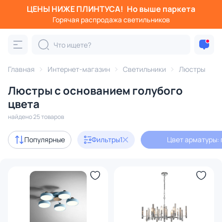
ЦЕНЫ НИЖЕ ПЛИНТУСА!
Но выше паркета
Фильтры
Горячая распродажа светильников
Цвет арматуры: голубой
Категория:
Люстры
Главная
Интернет-магазин
Светильники
Люстры
Люстры с основанием голубого
подвесные
потолочные
светодиодные
на штанге
цвета
найдено 25 товаров
Акции
4
Популярные
Фильтры
1
Цвет арматуры: 
с 3D-моделями
2
Дизайнерский свет
12
В наличии
25
Цена