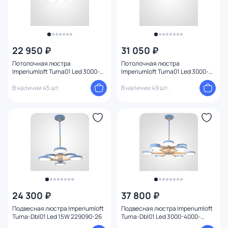
22 950 ₽
31 050 ₽
Потолочная люстра
Потолочная люстра
Imperiumloft Turna01 Led 3000-
Imperiumloft Turna01 Led 3000-
4000-6000К(теплый, белый,
4000-6000К(теплый, белый,
холодный) 15W 178338-26
В наличии 45 шт.
холодный) 15W 178344-26
В наличии 49 шт.
24 300 ₽
37 800 ₽
Подвесная люстра Imperiumloft
Подвесная люстра Imperiumloft
Turna-Dbl01 Led 15W 229090-26
Turna-Dbl01 Led 3000-4000-
6000К(теплый, белый,