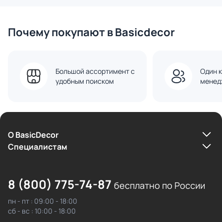
Почему покупают в Basicdecor
Большой ассортимент с
Один к
удобным поиском
менед
О BasicDecor
Cпециалистам
8 (800) 775-74-87
бесплатно по России
пн - пт : 09:00 - 18:00
сб - вс : 10:00 - 18:00