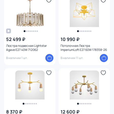
Цвет арматуры
1
Цвет плафона
Высота (мм)
52 499 ₽
10 990 ₽
Ширина (мм)
Люстра подвесная Lightstar
Потолочная Люстра
Agave E27 40W 712062
ImperiumLoft E27 60W 178358-26
Длина (мм)
В наличии 1 шт.
В наличии 11 шт.
Диаметр (мм)
Количество ламп
Вид лампы
Цоколь
8 370 ₽
12 600 ₽