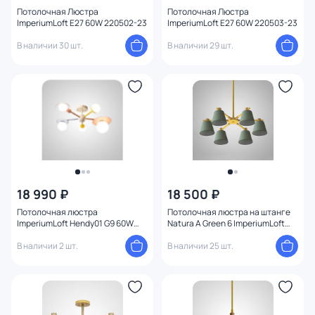
Форма
Потолочная Люстра
Потолочная Люстра
ImperiumLoft E27 60W 220502-23
ImperiumLoft E27 60W 220503-23
В наличии 30 шт.
В наличии 29 шт.
Вид рассеивателя
Количество плафонов
Оформление
Конструкция
Мощность ламп
18 990 ₽
18 500 ₽
Потолочная люстра
Потолочная люстра на штанге
ImperiumLoft Hendy01 G9 60W
Natura A Green 6 ImperiumLoft
194956-23
177993-26
В наличии 2 шт.
В наличии 25 шт.