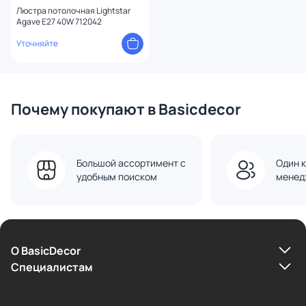
Люстра потолочная Lightstar
Agave E27 40W 712042
Уточняйте
Почему покупают в Basicdecor
Большой ассортимент с
Один к
удобным поиском
менед
О BasicDecor
Cпециалистам