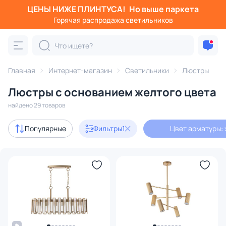
ЦЕНЫ НИЖЕ ПЛИНТУСА!
Но выше паркета
Фильтры
Горячая распродажа светильников
Цвет арматуры: желтый
Категория:
Люстры
Главная
Интернет-магазин
Светильники
Люстры
Люстры с основанием желтого цвета
подвесные
потолочные
светодиодные
на штанге
найдено 29 товаров
Акции
2
Популярные
Фильтры
1
Цвет арматуры:
с 3D-моделями
8
Дизайнерский свет
9
В наличии
20
Цена