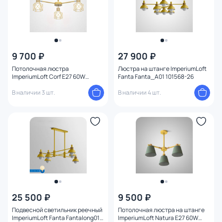
9 700 ₽
27 900 ₽
Потолочная люстра
Люстра на штанге ImperiumLoft
ImperiumLoft Corf E27 60W
Fanta Fanta_A01 101568-26
189494-26
В наличии 3 шт.
В наличии 4 шт.
25 500 ₽
9 500 ₽
Подвесной светильник реечный
Потолочная люстра на штанге
ImperiumLoft Fanta Fantalong01
ImperiumLoft Natura E27 60W