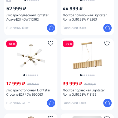
62 999 ₽
44 999 ₽
От
До
Люстра подвесная Lightstar
Люстра потолочная Lightstar
Agave E27 40W 712162
Roma GU10 28W 718263
В наличии 6 шт.
В наличии 14 шт.
Бренд
Цвет
- 55 %
- 49 %
Стиль
Страна
Материал арматуры
17 999 ₽
39 999 ₽
39 744 ₽
77 998 ₽
Люстра потолочная Lightstar
Люстра подвесная Lightstar
Crotone E27 40W 690063
Roma GU10 28W 718133
Материал плафона
В наличии 31 шт.
В наличии 19 шт.
Материал