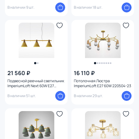
101570-26
101825-26
В наличии 9 шт.
В наличии 18 шт.
21 560 ₽
16 110 ₽
Подвесной реечный светильник
Потолочная Люстра
ImperiumLoft Next 60W E27
ImperiumLoft E27 60W 220504-23
101836-26
В наличии 51 шт.
В наличии 29 шт.