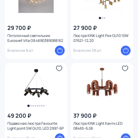
29 700 ₽
27 900 ₽
Потолочный светильник
Люстра KINK Light Рия GU10 10W
Eurosvet Vita G9 4690389088162
07621-12,20
В наличии 8 шт.
В наличии 38 шт.
49 200 ₽
37 900 ₽
Подвесная люстра Favourite
Люстра KINK Light Канти LED
Light point 5W GU10, LED 2997-6P
08465-6,06