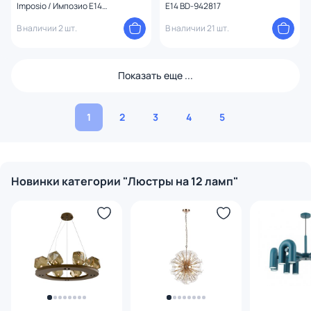
Imposio / Импозио E14
E14 BD-942817
2132/03/12P
В наличии 2 шт.
В наличии 21 шт.
Показать еще ...
1
2
3
4
5
Новинки категории "Люстры на 12 ламп"