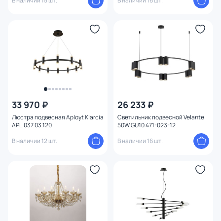
В наличии 15 шт.
В наличии 16 шт.
33 970 ₽
26 233 ₽
Люстра подвесная Aployt Klarcia
Светильник подвесной Velante
APL.037.03.120
50W GU10 471-023-12
В наличии 12 шт.
В наличии 16 шт.