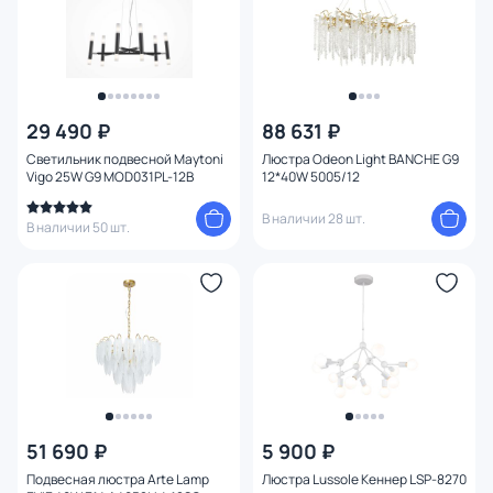
Вид рассеивателя
Форма плафона
29 490 ₽
88 631 ₽
Количество плафонов
Светильник подвесной Maytoni
Люстра Odeon Light BANCHE G9
Vigo 25W G9 MOD031PL-12B
12*40W 5005/12
Оформление
В наличии 28 шт.
В наличии 50 шт.
Функции
Поверхность
Способ крепления
Степень пыле-влагозащиты
51 690 ₽
5 900 ₽
Тема
Подвесная люстра Arte Lamp
Люстра Lussole Кеннер LSP-8270