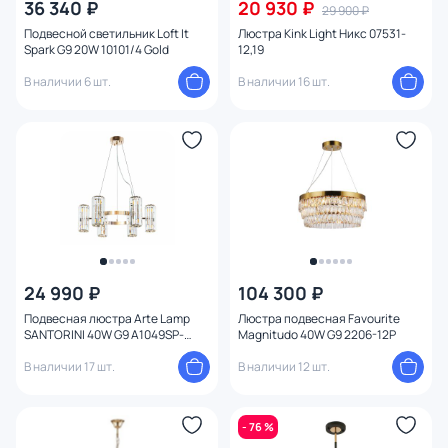
36 340 ₽
20 930 ₽
29 900 ₽
Подвесной светильник Loft It
Люстра Kink Light Никс 07531-
Spark G9 20W 10101/4 Gold
12,19
В наличии 6 шт.
В наличии 16 шт.
24 990 ₽
104 300 ₽
Подвесная люстра Arte Lamp
Люстра подвесная Favourite
SANTORINI 40W G9 A1049SP-
Magnitudo 40W G9 2206-12P
12GO
В наличии 17 шт.
В наличии 12 шт.
- 76 %