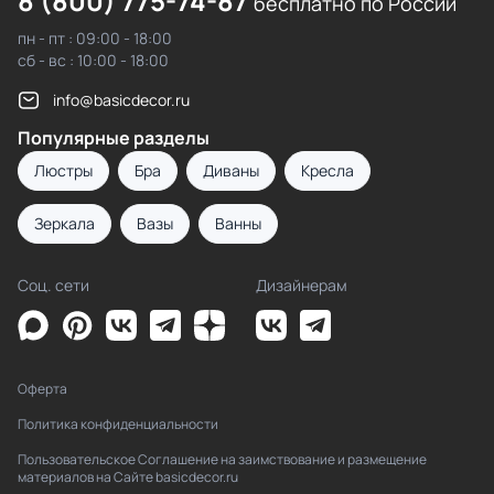
8 (800) 775-74-87
бесплатно по России
пн - пт : 09:00 - 18:00
сб - вс : 10:00 - 18:00
info@basicdecor.ru
Популярные разделы
Люстры
Бра
Диваны
Кресла
Зеркала
Вазы
Ванны
Соц. сети
Дизайнерам
Оферта
Политика конфиденциальности
Пользовательское Соглашение на заимствование и размещение
материалов на Сайте basicdecor.ru