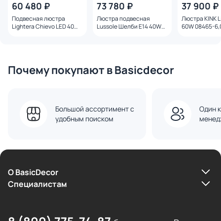
60 480 ₽
73 780 ₽
37 900 ₽
Подвесная люстра
Люстра подвесная
Люстра KINK L
Lightera Chievo LED 40W
Lussole Шелби E14 40W
60W 08465-6,
LE424L-8B коричневый
4100K GRLSP-8385
лазурный
Почему покупают в Basicdecor
Большой ассортимент с
Один к
удобным поиском
менед
О BasicDecor
Cпециалистам