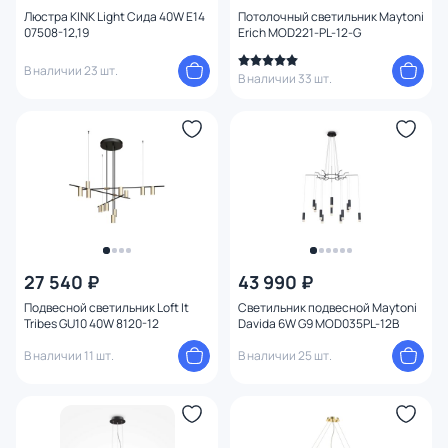
Количество ламп
Люстра KINK Light Сида 40W E14
Потолочный светильник Maytoni
1
07508-12,19
Erich MOD221-PL-12-G
Вид лампы
В наличии 23 шт.
В наличии 33 шт.
Цоколь
Цвет свечения
Тип помещения
Управление
27 540 ₽
43 990 ₽
Подвесной светильник Loft It
Светильник подвесной Maytoni
Назначение
Tribes GU10 40W 8120-12
Davida 6W G9 MOD035PL-12B
В наличии 11 шт.
В наличии 25 шт.
Форма
Количество колец