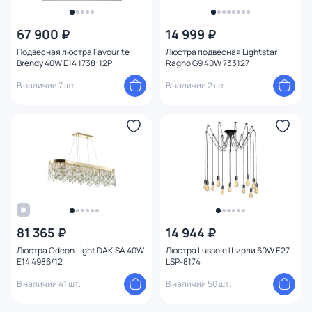
67 900 ₽
14 999 ₽
Подвесная люстра Favourite
Люстра подвесная Lightstar
Brendy 40W E14 1738-12P
Ragno G9 40W 733127
В наличии 7 шт.
В наличии 2 шт.
81 365 ₽
14 944 ₽
Люстра Odeon Light DAKISA 40W
Люстра Lussole Ширли 60W E27
E14 4986/12
LSP-8174
В наличии 41 шт.
В наличии 50 шт.