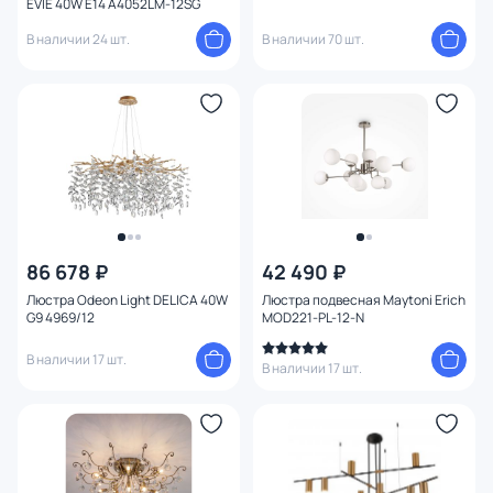
EVIE 40W E14 A4052LM-12SG
Конструкция
В наличии 24 шт.
В наличии 70 шт.
Мощность ламп
Умный дом
86 678 ₽
42 490 ₽
Люстра Odeon Light DELICA 40W
Люстра подвесная Maytoni Erich
G9 4969/12
MOD221-PL-12-N
В наличии 17 шт.
В наличии 17 шт.