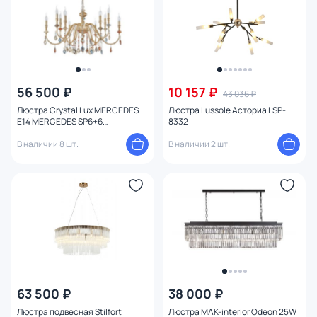
56 500 ₽
10 157 ₽
43 036 ₽
Люстра Crystal Lux MERCEDES
Люстра Lussole Асториа LSP-
E14 MERCEDES SP6+6
8332
GOLD/COLOR
В наличии 8 шт.
В наличии 2 шт.
63 500 ₽
38 000 ₽
Люстра подвесная Stilfort
Люстра MAK-interior Odeon 25W