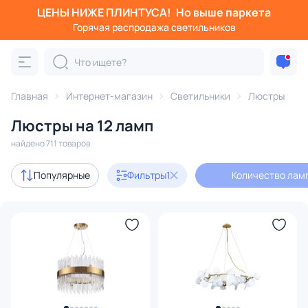
ЦЕНЫ НИЖЕ ПЛИНТУСА!
Но выше паркета
Фильтры
Горячая распродажа светильников
Количество ламп: 12
Категория:
Люстры
Главная
Интернет-магазин
Светильники
Люстры
Люстры на 12 ламп
подвесные
потолочные
светодиодные
на штанге
найдено 711 товаров
Акции
75
Популярные
Фильтры
1
Количество ламп
с 3D-моделями
108
Дизайнерский свет
63
В наличии
548
Доставка