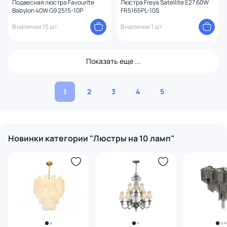
Подвесная люстра Favourite
Люстра Freya Satellite E27 60W
Babylon 40W G9 2515-10P
FR5165PL-10S
В наличии 15 шт.
В наличии 1 шт.
Показать еще ...
1
2
3
4
5
Новинки категории "Люстры на 10 ламп"