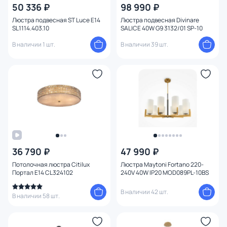
50 336 ₽
98 990 ₽
Люстра подвесная ST Luce E14
Люстра подвесная Divinare
SL1114.403.10
SALICE 40W G9 3132/01 SP-10
В наличии 1 шт.
В наличии 39 шт.
36 790 ₽
47 990 ₽
Потолочная люстра Citilux
Люстра Maytoni Fortano 220-
Портал E14 CL324102
240V 40W IP20 MOD089PL-10BS
В наличии 42 шт.
В наличии 58 шт.