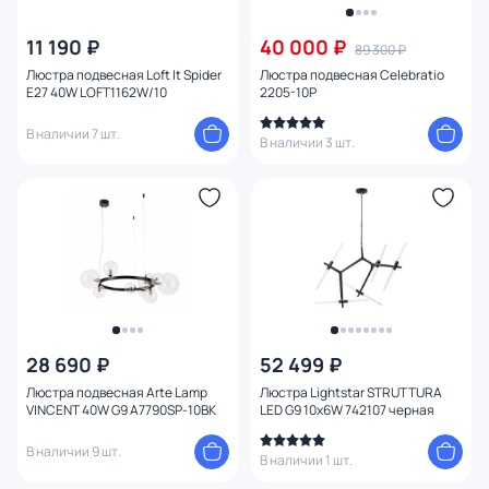
11 190 ₽
40 000 ₽
89 300 ₽
Люстра подвесная Loft It Spider
Люстра подвесная Сelebratio
E27 40W LOFT1162W/10
2205-10P
В наличии 7 шт.
В наличии 3 шт.
28 690 ₽
52 499 ₽
Люстра подвесная Arte Lamp
Люстра Lightstar STRUTTURA
VINCENT 40W G9 A7790SP-10BK
LED G9 10х6W 742107 черная
В наличии 9 шт.
В наличии 1 шт.