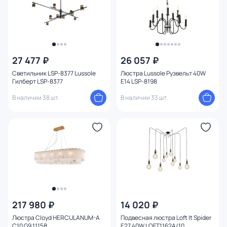
Форма плафона
Количество плафонов
27 477 ₽
26 057 ₽
Оформление
Светильник LSP-8377 Lussole
Люстра Lussole Рузвельт 40W
Гилберт LSP-8377
E14 LSP-8198
Функции
В наличии 38 шт.
В наличии 33 шт.
Поверхность
Способ крепления
Степень пыле-влагозащиты
Тема
217 980 ₽
14 020 ₽
Конструкция
Люстра Cloyd HERCULANUM-A
Подвесная люстра Loft It Spider
C10 G9 11158
E27 40W LOFT1162A/10