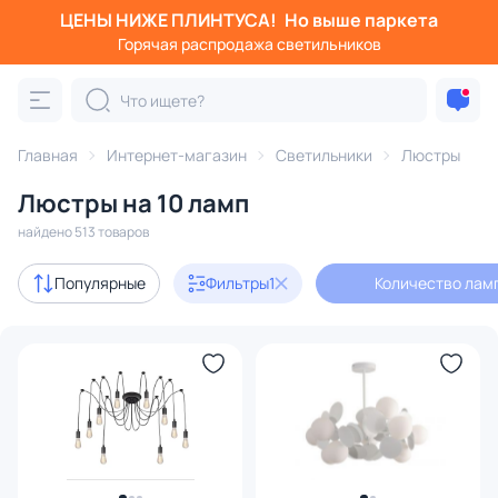
ЦЕНЫ НИЖЕ ПЛИНТУСА!
Но выше паркета
Фильтры
Горячая распродажа светильников
Количество ламп: 10
Категория:
Люстры
Главная
Интернет-магазин
Светильники
Люстры
Люстры на 10 ламп
подвесные
потолочные
светодиодные
на штанге
найдено 513 товаров
Акции
81
Популярные
Фильтры
1
Количество ламп
с 3D-моделями
74
Дизайнерский свет
56
В наличии
395
Доставка