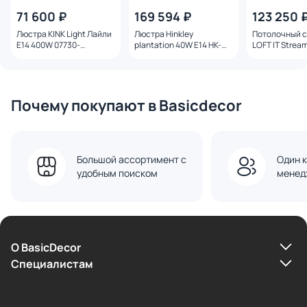
71 600 ₽
169 594 ₽
123 250 
Люстра KINK Light Лайли
Люстра Hinkley
Потолочный с
Е14 400W 07730-
plantation 40W E14 HK-
LOFT IT Strea
60,20(01) бронза/белый
PLANT10-PL
10208/1000C 
Почему покупают в Basicdecor
Большой ассортимент с
Один к
удобным поиском
менед
О BasicDecor
Cпециалистам