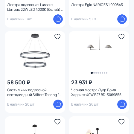
Люстра подвесная Lussole
Люстра Eglo NARICES 1 900843
Цитрас 22W LED 4000К (белый)
LSP-7158
В наличии 1 шт.
В наличии 5 шт.
58 500 ₽
23 931 ₽
Светильник подвесной
Черная люстра Лувр Дома
светодиодный Stilfort Tooring /
Харриет 40W E27 BD-3069855
Туринг LED 2800-6500К (теплый,
белый, холодный) 4006/02/02P
В наличии 20 шт.
В наличии 26 шт.