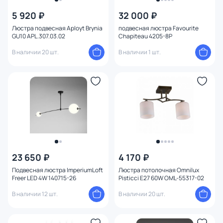
5 920 ₽
32 000 ₽
Люстра подвесная Aployt Brynia
подвесная люстра Favourite
GU10 APL.307.03.02
Chapiteau 4205-8P
В наличии 20 шт.
В наличии 1 шт.
23 650 ₽
4 170 ₽
Подвесная люстра ImperiumLoft
Люстра потолочная Omnilux
Freer LED 4W 140715-26
Pisticci E27 60W OML-55317-02
В наличии 12 шт.
В наличии 20 шт.