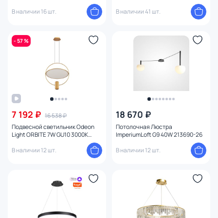
(теплый) 08022-60+60,01
В наличии 16 шт.
В наличии 41 шт.
- 57 %
7 192 ₽
18 670 ₽
16 538 ₽
Подвесной светильник Odeon
Потолочная Люстра
Light ORBITE 7W GU10 3000К
ImperiumLoft G9 40W 213690-26
(теплый) 7028/2L
В наличии 12 шт.
В наличии 12 шт.