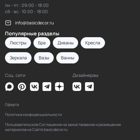
пн - пт : 09:00 - 18:00
сб - вс : 10:00 - 18:00
info@basicdecor.ru
Популярные разделы
Люстры
Бра
Диваны
Кресла
Зеркала
Вазы
Ванны
Соц. сети
Дизайнерам
Оферта
Политика конфиденциальности
Пользовательское Соглашение на заимствование и размещение
материалов на Сайте basicdecor.ru