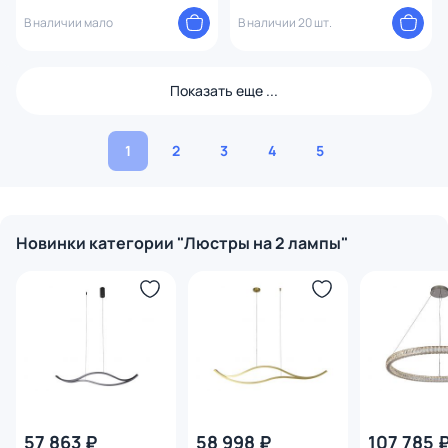
В наличии мало
В наличии 20 шт.
Показать еще ...
1
2
3
4
5
Новинки категории "Люстры на 2 лампы"
57 863 ₽
58 998 ₽
107 785 