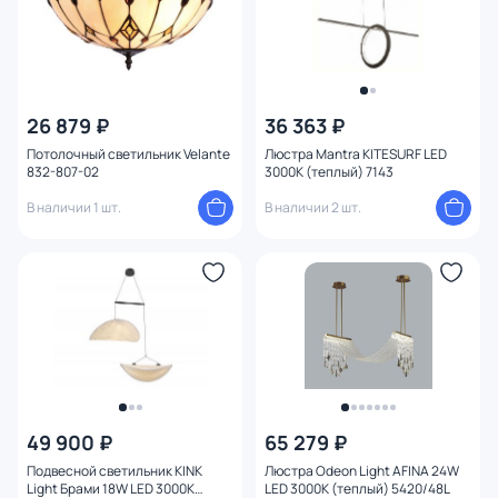
Вид рассеивателя
Форма плафона
26 879 ₽
36 363 ₽
Количество плафонов
Потолочный светильник Velante
Люстра Mantra KITESURF LED
832-807-02
3000К (теплый) 7143
Оформление
В наличии 1 шт.
В наличии 2 шт.
Функции
Поверхность
Способ крепления
Конструкция
49 900 ₽
65 279 ₽
Мощность ламп
Подвесной светильник KINK
Люстра Odeon Light AFINA 24W
Light Брами 18W LED 3000К
LED 3000К (теплый) 5420/48L