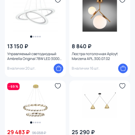
13 150 ₽
8 840 ₽
Управляемый светодиодный
Люстра потолочная Aployt
Ambrella Original 78W LED 3000К
Marzena APL.300.07.02
(теплый) FA4355
В наличии 20 шт.
В наличии 16 шт.
- 69 %
29 483 ₽
25 290 ₽
96 058 ₽