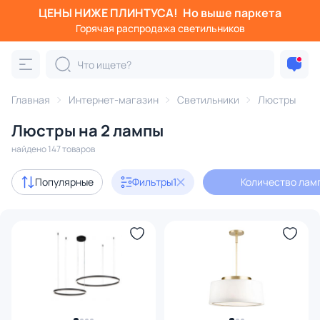
ЦЕНЫ НИЖЕ ПЛИНТУСА!
Но выше паркета
Фильтры
Горячая распродажа светильников
Количество ламп: 2
Категория:
Люстры
Главная
Интернет-магазин
Светильники
Люстры
Люстры на 2 лампы
подвесные
потолочные
светодиодные
на штанге
найдено 147 товаров
Акции
6
Популярные
Фильтры
1
Количество ламп
с 3D-моделями
21
Дизайнерский свет
16
В наличии
106
Доставка