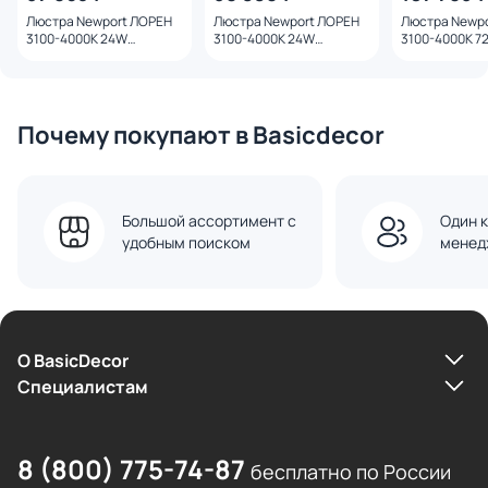
Люстра Newport ЛОРЕН
Люстра Newport ЛОРЕН
Люстра Newp
3100-4000K 24W
3100-4000K 24W
3100-4000K 7
15205N/S grafit black
15205N/S mat.gold
8580/100 C c
Почему покупают в Basicdecor
Большой ассортимент с
Один к
удобным поиском
менед
О BasicDecor
Cпециалистам
8 (800) 775-74-87
бесплатно по России