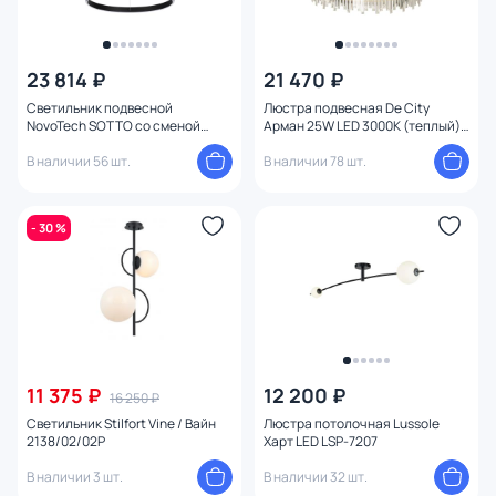
23 814 ₽
21 470 ₽
Светильник подвесной
Люстра подвесная De City
NovoTech SOTTO со сменой
Арман 25W LED 3000К (теплый)
цветовой температуры LED
462011201
50/12W 3000-6000К
В наличии 56 шт.
В наличии 78 шт.
(теплый,белый,холодный)
359450 OVER
- 30 %
11 375 ₽
12 200 ₽
16 250 ₽
Светильник Stilfort Vine / Вайн
Люстра потолочная Lussole
2138/02/02P
Харт LED LSP-7207
В наличии 3 шт.
В наличии 32 шт.