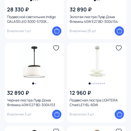
28 330 ₽
32 890 ₽
Цена
Подвесной светильник Indigo
Золотая люстра Лувр Дома
GALASS LED 3000-5700К
Флемиш 40W E27 BD-3004154
(теплый, белый, холодный)
От
До
V000030L
В наличии 1 шт.
В наличии 25 шт.
Бренд
Цвет
Стиль
Страна
32 890 ₽
12 960 ₽
Черная люстра Лувр Дома
Подвесная люстра LIGHTERA
Флемиш 40W E27 BD-3004153
Chad LE116L-60W
Материал арматуры
В наличии 3 шт.
В наличии 3 шт.
Материал плафона