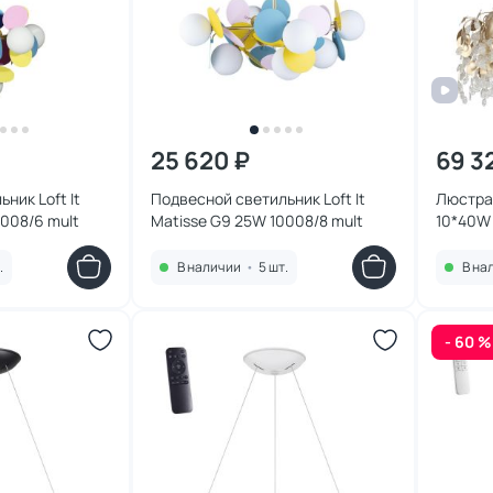
25 620 ₽
69 3
ник Loft It
Подвесной светильник Loft It
Люстра
0008/6 mult
Matisse G9 25W 10008/8 mult
10*40W 
.
В наличии
•
5 шт.
В на
- 60 %