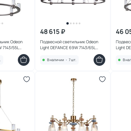
48 615 ₽
46 0
льник Odeon
Подвесной светильник Odeon
Подвес
W 7143/55L
Light DEFANCE 69W 7143/65L
Light D
HIGHTECH
HIGHTE
.
В наличии
•
7 шт.
В на