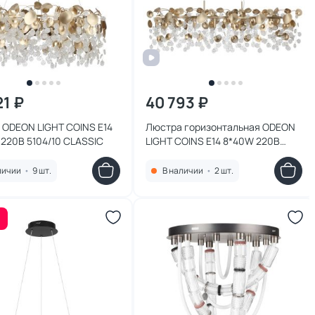
21 ₽
40 793 ₽
 ODEON LIGHT COINS E14
Люстра горизонтальная ODEON
220В 5104/10 CLASSIC
LIGHT COINS E14 8*40W 220В
5104/8A CLASSIC
личии
•
9 шт.
В наличии
•
2 шт.