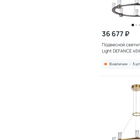
36 677 ₽
Подвесной свети
Light DEFANCE 45
HIGHTECH
В наличии
•
3 шт