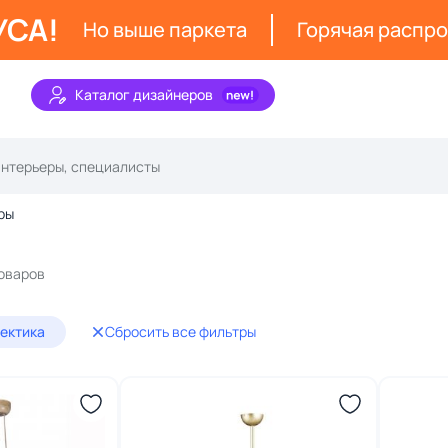
УСА!
Но выше паркета
Горячая распр
Каталог дизайнеров
ры
товаров
лектика
Сбросить все фильтры