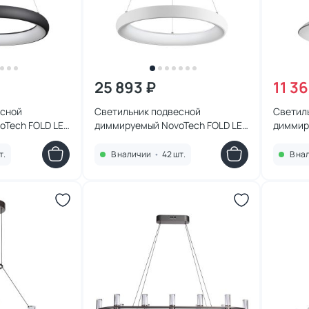
25 893 ₽
11 3
есной
Светильник подвесной
Светил
oTech FOLD LED
диммируемый NovoTech FOLD LED
диммир
ый,холодный)
3-6К (теплый,белый,холодный)
пульт 
льт ДУ (2.4G)
6W в комплекте пульт ДУ (2.4G)
(теплы
т.
В наличии
•
42 шт.
В на
359032 OVER
359189