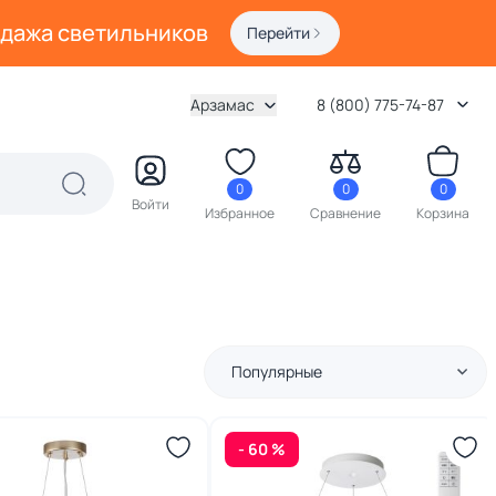
одажа светильников
Перейти
Арзамас
8 (800) 775-74-87
0
0
0
Войти
Избранное
Сравнение
Корзина
Популярные
- 60 %