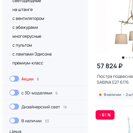
светодиодные
на штанге
с вентилятором
с абажурами
многоярусные
с пультом
с лампами Эдисона
премиум-класс
57 824 ₽
Люстра подвесна
Акции
8
SABINA E27 6176
с 3D-моделями
6
В наличии
•
2 шт
Дизайнерский свет
16
- 61 %
В наличии
33
Цена