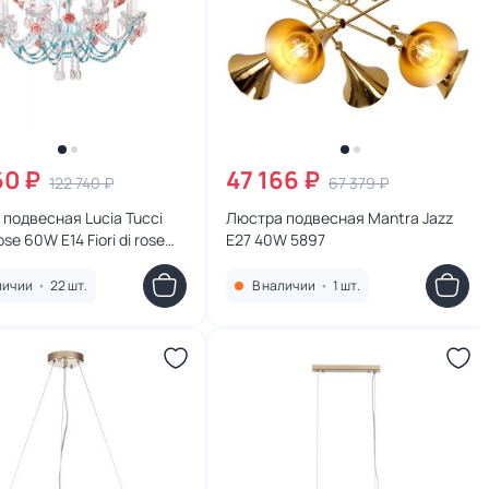
60 ₽
47 166 ₽
122 740 ₽
67 379 ₽
подвесная Lucia Tucci
Люстра подвесная Mantra Jazz
 rose 60W E14 Fiori di rose
E27 40W 5897
личии
•
22 шт.
В наличии
•
1 шт.