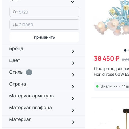
От
До
применить
Бренд
38 450 ₽
99 
Цвет
Люстра подвесная
Стиль
1
Fiori di rose 60W E2
184.8.1
Страна
В наличии
•
14 ш
Материал арматуры
Материал плафона
Материал