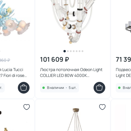
101 609 ₽
71 3
860 ₽
 Lucia Tucci
Люстра потолочная Odeon Light
Подвес
7 Fiori di rose
COLLIER LED 80W 4000K
Light D
5455/80CL L-VISION
HIGHTE
т.
В наличии
•
5 шт.
В на