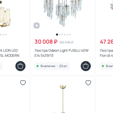
30 008 ₽
47 2
93 776 ₽
t LION LED
Люстра Odeon Light FUSILLI 40W
Люстра 
35L MODERN
E14 5439/13
Fiori di
186.8
.
В наличии
•
23 шт.
В на