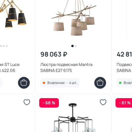
98 063 ₽
42 8
я ST Luce
Люстра подвесная Mantra
Подвес
.422.06
SABINA E27 6175
SABINA 
.
В наличии
•
4 шт.
В на
- 68 %
- 61 %