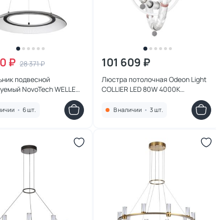
60 ₽
101 609 ₽
28 371 ₽
ьник подвесной
Люстра потолочная Odeon Light
уемый NovoTech WELLE
COLLIER LED 80W 4000K
ДУ LED 3000-6000К
5456/80CL L-VISION
й,белый,холодный) 48W
личии
•
6 шт.
В наличии
•
3 шт.
 OVER