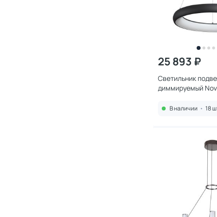
25 893 ₽
Светильник подв
диммируемый Nov
3-6К (теплый,бел
6W в комплекте пу
В наличии
•
18 ш
359024 OVER