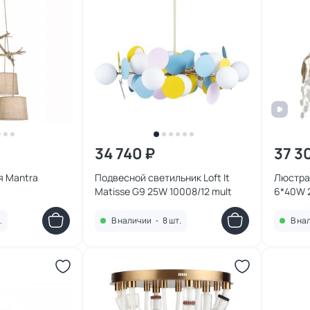
34 740 ₽
37 3
я Mantra
Подвесной светильник Loft It
Люстра
Matisse G9 25W 10008/12 mult
6*40W 
.
В наличии
•
8 шт.
В на