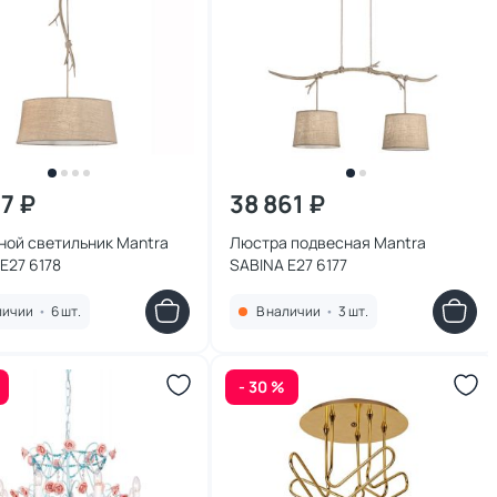
17 ₽
38 861 ₽
ной светильник Mantra
Люстра подвесная Mantra
E27 6178
SABINA E27 6177
личии
•
6 шт.
В наличии
•
3 шт.
- 30 %