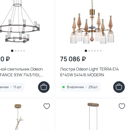
90 ₽
75 086 ₽
ной светильник Odeon
Люстра Odeon Light TERRA E14
EFANCE 93W 7143/110L
6*40W 5414/6 MODERN
CH
личии
•
11 шт.
В наличии
•
29 шт.