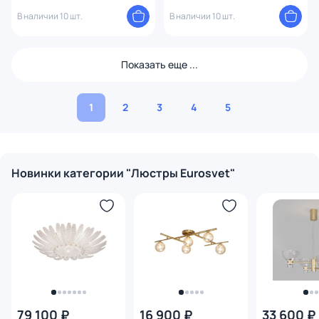
Eurosvet Ascot 30166/8 хром
4690389143526
В наличии 10 шт.
В наличии 10 шт.
Показать еще ...
1
2
3
4
5
Новинки категории "Люстры Eurosvet"
79 100 ₽
16 900 ₽
33 600 ₽