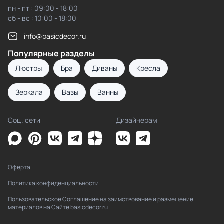
пн - пт : 09:00 - 18:00
сб - вс : 10:00 - 18:00
info@basicdecor.ru
Популярные разделы
Люстры
Бра
Диваны
Кресла
Зеркала
Вазы
Ванны
Соц. сети
Дизайнерам
Оферта
Политика конфиденциальности
Пользовательское Соглашение на заимствование и размещение
материалов на Сайте basicdecor.ru