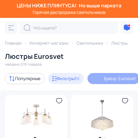
ЦЕНЫ НИЖЕ ПЛИНТУСА!
Но выше паркета
Фильтры
Горячая распродажа светильников
Бренд: Eurosvet
Категория:
Люстры
Главная
Интернет-магазин
Светильники
Люстры
Люстры Eurosvet
подвесные
потолочные
светодиодные
на штанге
найдено 276 товаров
Акции
79
Популярные
Фильтры
1
Бренд: Eurosvet
с 3D-моделями
3
Дизайнерский свет
21
В наличии
276
Цена