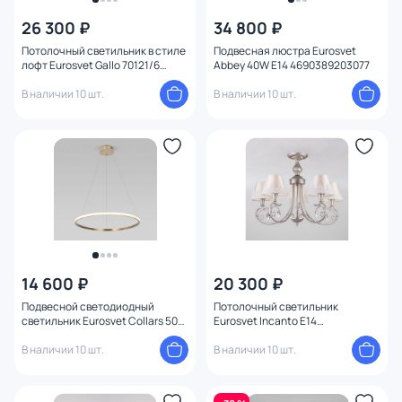
26 300 ₽
34 800 ₽
Потолочный светильник в стиле
Подвесная люстра Eurosvet
лофт Eurosvet Gallo 70121/6
Abbey 40W E14 4690389203077
хром, белый
В наличии 10 шт.
В наличии 10 шт.
14 600 ₽
20 300 ₽
Подвесной светодиодный
Потолочный светильник
светильник Eurosvet Collars 50W
Eurosvet Incanto E14
LED 6500, 4200, 3300К (теплый,
4690389121326
белый, холодный)
В наличии 10 шт.
В наличии 10 шт.
4690389196362