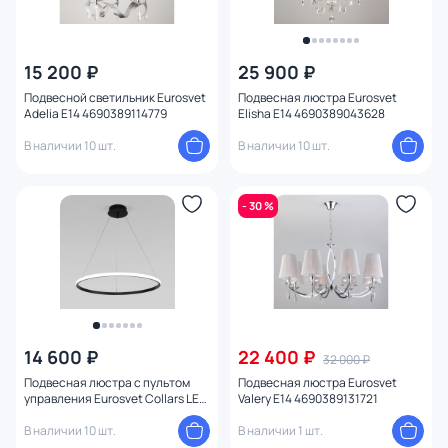
15 200 ₽
25 900 ₽
Подвесной светильник Eurosvet
Подвесная люстра Eurosvet
Adelia E14 4690389114779
Elisha E14 4690389043628
В наличии 10 шт.
В наличии 10 шт.
- 30 %
14 600 ₽
22 400 ₽
32 000 ₽
Подвесная люстра с пультом
Подвесная люстра Eurosvet
управления Eurosvet Collars LED
Valery E14 4690389131721
3300-4200-6500К (теплый,
белый, холодный)
В наличии 10 шт.
В наличии 1 шт.
4690389185816