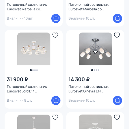
Потолочный светильник
Потолочный светильник
Eurosvet Marbella со
Eurosvet Marbella со
стеклянными плафонами
стеклянными плафонами
60147/3 латунь
В наличии 10 шт.
60147/3 черный
В наличии 10 шт.
31 900 ₽
14 300 ₽
Потолочный светильник
Потолочный светильник
Eurosvet Lord E14
Eurosvet Ginevra E14
4690389123993
4690389012501
В наличии 8 шт.
В наличии 10 шт.