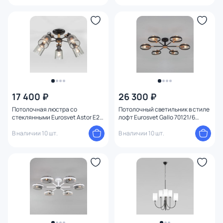
17 400 ₽
26 300 ₽
Потолочная люстра со
Потолочный светильник в стиле
стеклянными Eurosvet Astor E27
лофт Eurosvet Gallo 70121/6
4690389147814
золото, черный
В наличии 10 шт.
В наличии 10 шт.