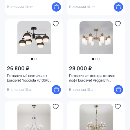
4690389135613
4690389020087
В наличии 10 шт.
В наличии 10 шт.
26 800 ₽
28 000 ₽
Потолочный светильник
Потолочная люстра в стиле
Eurosvet Nocciola 70106/6
лофт Eurosvet Vegga E14
черный
4690389178757
В наличии 10 шт.
В наличии 10 шт.