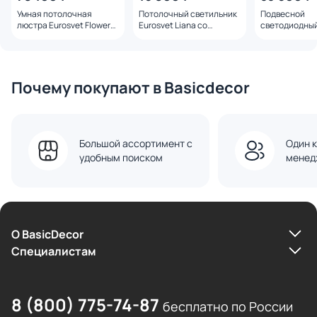
Умная потолочная
Потолочный светильник
Подвесной
люстра Eurosvet Flowers
Eurosvet Liana со
светодиодны
101015/10
стеклянными
светильник Eu
плафонами 502001/5
204053 LED
латунь
Почему покупают в Basicdecor
Большой ассортимент с
Один к
удобным поиском
менед
О BasicDecor
Cпециалистам
8 (800) 775-74-87
бесплатно по России