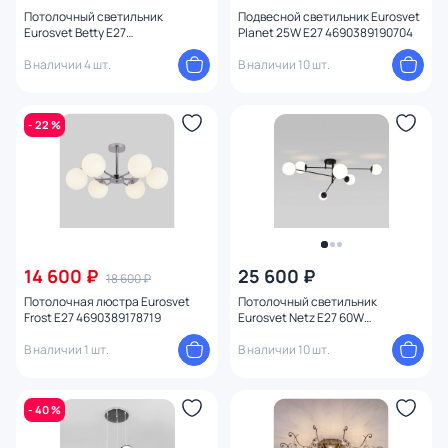
Цвет свечения
Потолочный светильник
Подвесной светильник Eurosvet
Eurosvet Betty E27
Planet 25W E27 4690389190704
4690389113284
В наличии 4 шт.
В наличии 10 шт.
Тип помещения
Управление
- 22 %
Назначение
Форма
Количество колец
14 600 ₽
25 600 ₽
18 600 ₽
Потолочная люстра Eurosvet
Потолочный светильник
Вид рассеивателя
Frost E27 4690389178719
Eurosvet Netz E27 60W
4690389191541
В наличии 1 шт.
В наличии 10 шт.
Форма плафона
- 40 %
Количество плафонов