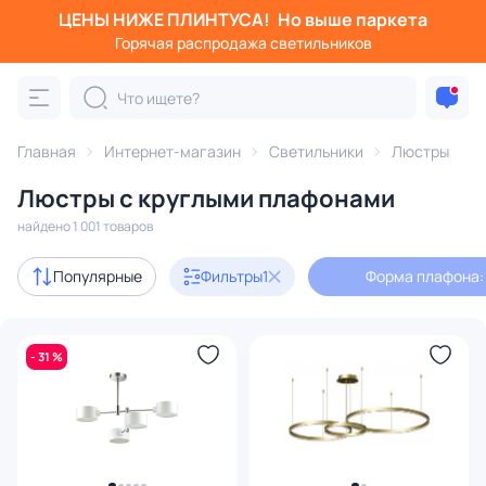
ЦЕНЫ НИЖЕ ПЛИНТУСА!
Но выше паркета
Фильтры
Горячая распродажа светильников
Форма плафона: круг
Категория:
Люстры
Главная
Интернет-магазин
Светильники
Люстры
Люстры с круглыми плафонами
подвесные
потолочные
светодиодные
на штанге
найдено 1 001 товаров
Акции
118
Популярные
Фильтры
1
Форма плафона:
с 3D-моделями
120
- 31 %
Дизайнерский свет
96
В наличии
766
Доставка