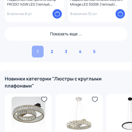
FRODO 145W LED (теплый,
Mirage LED 3000К (теплый)
белый, холодный) A2197SP-3BK
MOD173PL-L45BS3K
В наличии 8 шт.
В наличии 32 шт.
Показать еще ...
1
2
3
4
5
Новинки категории "Люстры с круглыми
плафонами"