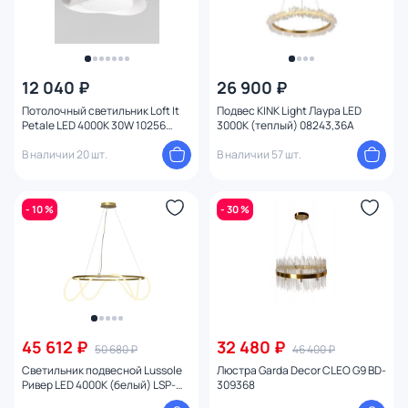
12 040 ₽
26 900 ₽
Потолочный светильник Loft It
Подвес KINK Light Лаура LED
Petale LED 4000К 30W 10256
3000К (теплый) 08243,36A
White
В наличии 20 шт.
В наличии 57 шт.
- 10 %
- 30 %
45 612 ₽
32 480 ₽
50 680 ₽
46 400 ₽
Светильник подвесной Lussole
Люстра Garda Decor CLEO G9 BD-
Ривер LED 4000К (белый) LSP-
309368
8367