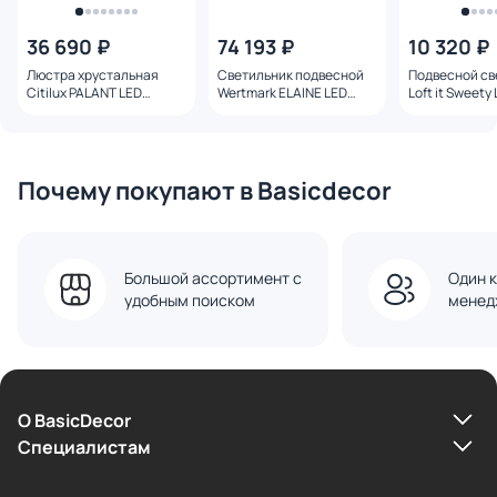
36 690 ₽
74 193 ₽
10 320 ₽
Люстра хрустальная
Светильник подвесной
Подвесной св
Citilux PALANT LED
Wertmark ELAINE LED
Loft it Sweety
Теплый свет (3000К) 32W
120W 3000-4000-6000K
35.5W 10454/4
CL325152
WE469.08.123
черный+бронза
Почему покупают в Basicdecor
Большой ассортимент с
Один к
удобным поиском
менед
О BasicDecor
Cпециалистам