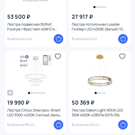
53 500 ₽
27 917 ₽
Люстра подвесная Stilfort
Люстра потолочная Lussole
Frostyle / Фростайл 40W E14
Гилберт LED 4000К (белый) 10W
2155/11/08P
LSP-8433
В наличии 4 шт.
В наличии 6 шт.
19 990 ₽
50 369 ₽
Люстра Citilux Электрон, Smart
Люстра Odeon Light VEKIA LED
LED 3000-4200К (теплый, белый)
36W 4000K 4280Лм 5015/36L
CL710A104S
В наличии 85 шт.
В наличии 29 шт.