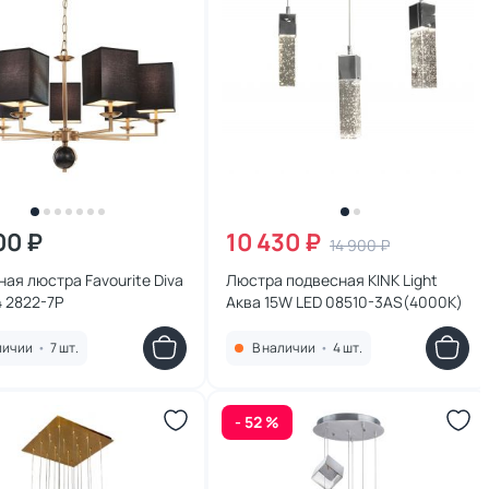
00 ₽
10 430 ₽
14 900 ₽
ая люстра Favourite Diva
Люстра подвесная KINK Light
 2822-7P
Аква 15W LED 08510-3AS(4000K)
личии
•
7 шт.
В наличии
•
4 шт.
- 52 %