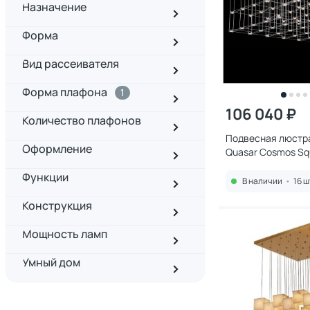
Назначение
Форма
Вид рассеивателя
Форма плафона
1
106 040 ₽
Количество плафонов
Подвесная люстра
Оформление
Quasar Cosmos Sq
Light 80/80/140 L
Функции
В наличии
•
16 ш
Конструкция
Мощность ламп
Умный дом