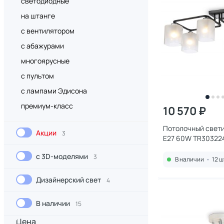
светодиодные
на штанге
с вентилятором
с абажурами
многоярусные
с пультом
с лампами Эдисона
премиум-класс
10 570 ₽
Потолочный свети
Акции
3
E27 60W TR30322
с 3D-моделями
3
В наличии
•
12 ш
Дизайнерский свет
4
В наличии
15
Цена