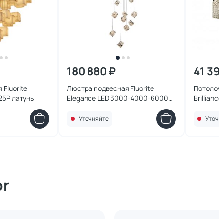
180 880 ₽
41 3
Fluorite
Люстра подвесная Fluorite
Потолоч
-25P латунь
Elegance LED 3000-4000-6000K
Brillia
FL1148-13N хром
Уточняйте
Уточ
or