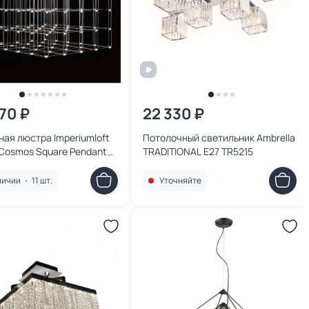
470 ₽
22 330 ₽
ая люстра Imperiumloft
Потолочный светильник Ambrella
Cosmos Square Pendant
TRADITIONAL E27 TR5215
00/100/100 LED 1W 252291-
личии
•
11 шт.
Уточняйте