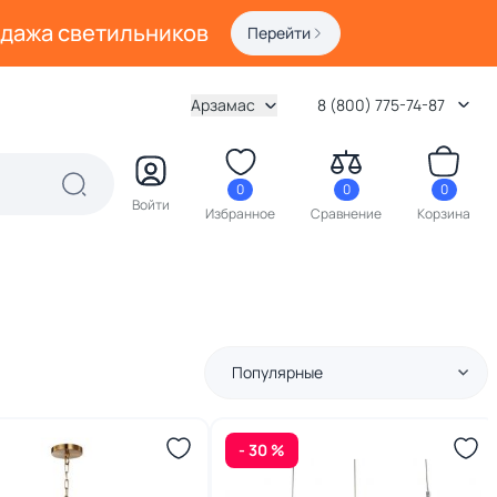
одажа светильников
Перейти
Арзамас
8 (800) 775-74-87
0
0
0
Войти
Избранное
Сравнение
Корзина
Популярные
- 30 %