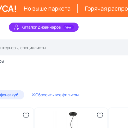
УСА!
Но выше паркета
Горячая распр
Каталог дизайнеров
ры
фона: куб
Сбросить все фильтры