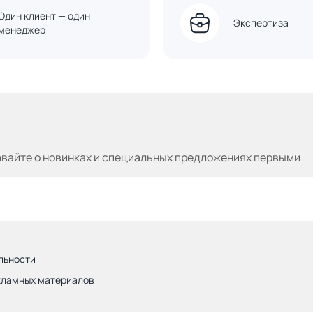
Один клиент — один
Экспертиза
менеджер
авайте
о новинках и специальных предложениях первыми
льности
кламных материалов