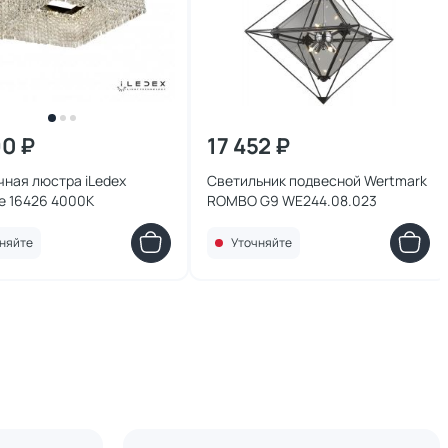
90 ₽
17 452 ₽
ная люстра iLedex
Светильник подвесной Wertmark
nce 16426 4000К
ROMBO G9 WE244.08.023
няйте
Уточняйте