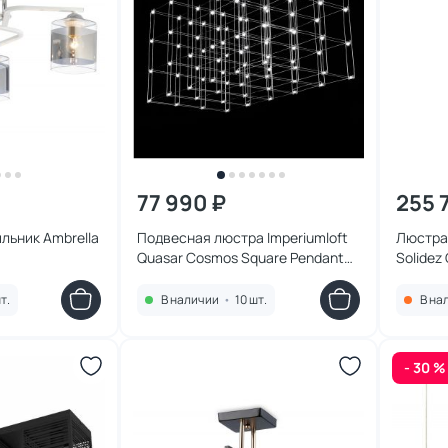
77 990 ₽
255 
льник Ambrella
Подвесная люстра Imperiumloft
Люстра 
Quasar Cosmos Square Pendant
Solidez
Light 120/60/60 LED 1W 144369-22
т.
В наличии
•
10 шт.
В на
- 30 %