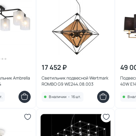
17 452 ₽
49 0
льник Ambrella
Светильник подвесной Wertmark
Подвесн
4
ROMBO G9 WE244.08.003
40W E14
т.
В наличии
•
16 шт.
В на