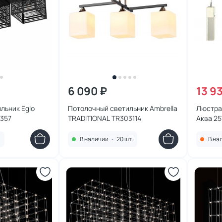
6 090 ₽
13 9
льник Eglo
Потолочный светильник Ambrella
Люстра 
0357
TRADITIONAL TR303114
Аква 25
08510-
.
В наличии
•
20 шт.
В на