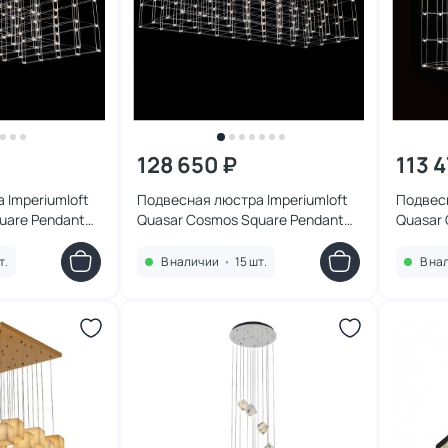
128 650 ₽
113 
 Imperiumloft
Подвесная люстра Imperiumloft
Подвесн
uare Pendant
Quasar Cosmos Square Pendant
Quasar 
ED 1W 252289-22
Light 80/80/200 LED 1W 252290-
Light 1
22
22
т.
В наличии
•
15 шт.
В на