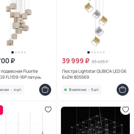
700 ₽
39 999 ₽
83 438 ₽
подвесная Fluorite
Люстра Lightstar QUBICA LED G6
 G9 FL1109-16P латунь
6х2W 805569
личии
•
4 шт.
В наличии
•
5 шт.