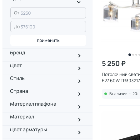
От
До
применить
Бренд
5 250 ₽
Цвет
Потолочный свети
Стиль
E27 60W TR303217
Страна
В наличии
•
20 ш
Материал плафона
Материал
Цвет арматуры