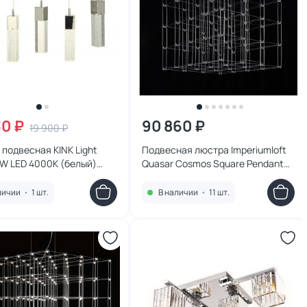
30 ₽
90 860 ₽
19 900 ₽
подвесная KINK Light
Подвесная люстра Imperiumloft
W LED 4000К (белый)
Quasar Cosmos Square Pendant
5AS(4000K)
Light 80/80/80 LED 1W 252288-22
личии
•
1 шт.
В наличии
•
11 шт.