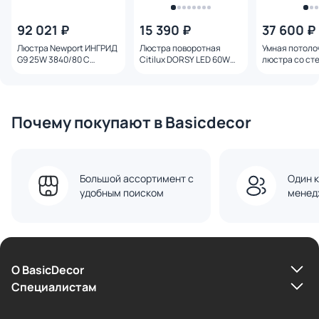
92 021 ₽
15 390 ₽
37 600 ₽
Люстра Newport ИНГРИД
Люстра поворотная
Умная потоло
G9 25W 3840/80 С
Citilux DORSY LED 60W
люстра со ст
black+gold
3000-5500K CL223152
фактурными 
черная
Eurosvet MEL
302002/8 лат
Почему покупают в Basicdecor
Большой ассортимент с
Один к
удобным поиском
менед
О BasicDecor
Cпециалистам