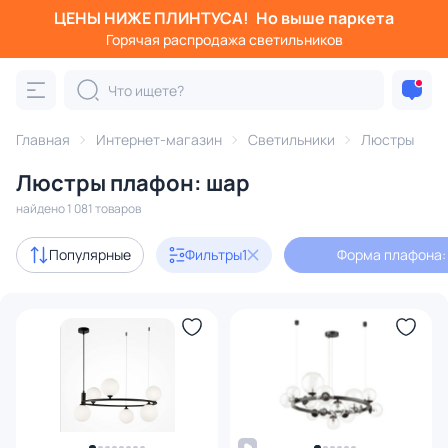
ЦЕНЫ НИЖЕ ПЛИНТУСА!
Но выше паркета
Фильтры
Горячая распродажа светильников
Форма плафона: шар
Категория:
Люстры
Главная
Интернет-магазин
Светильники
Люстры
Люстры плафон: шар
подвесные
потолочные
светодиодные
на штанге
найдено 1 081 товаров
Акции
132
Популярные
Фильтры
1
Форма плафона:
с 3D-моделями
156
Дизайнерский свет
137
В наличии
853
Доставка