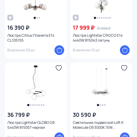
16 390 ₽
17 999 ₽
31 556 ₽
Люстра Citilux Планета E14
Люстра Lightstar CROCO E14
CL105155
4х40W 815043 латунь
В наличии 29 шт.
В наличии 15 шт.
36 799 ₽
30 590 ₽
Люстра Lightstar GLOBO G9
Светильник подвесной Loft It
5х40W 815057 черная
Molecule G9 3000K 15W
10023/850