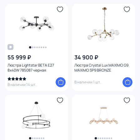
55 999 ₽
34 900 ₽
Люстра Lightstar BETA E27
Люстра Crystal Lux MAXIMO G9
8x40W 785087 черная
MAXIMO SP9 BRONZE
В наличии 1 шт.
В наличии 14 шт.