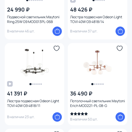
24 990 ₽
48 426 ₽
Цена
Подвесной светильник Maytoni
Люстра подвесная Odeon Light
Ring 25W G9 MOD013PL-06B
TOVI 40W G9 4818/14
От
До
В наличии 46 шт.
В наличии 37 шт.
Бренд
Цвет
Стиль
Страна
41 391 ₽
36 490 ₽
Люстра подвесная Odeon Light
Потолочный светильник Maytoni
TOVI 40W G9 4818/11
Erich MOD221-PL-08-G
Материал арматуры
В наличии 23 шт.
В наличии 50 шт.
Материал плафона