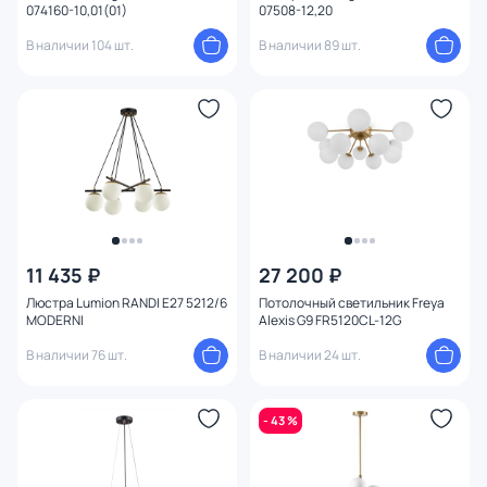
074160-10,01(01)
07508-12,20
Конструкция
В наличии 104 шт.
В наличии 89 шт.
Мощность ламп
Умный дом
11 435 ₽
27 200 ₽
Люстра Lumion RANDI E27 5212/6
Потолочный светильник Freya
MODERNI
Alexis G9 FR5120CL-12G
В наличии 76 шт.
В наличии 24 шт.
- 43 %