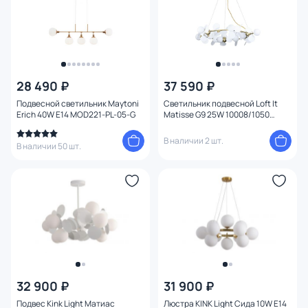
Вид рассеивателя
Форма плафона
1
Количество плафонов
28 490 ₽
37 590 ₽
Подвесной светильник Maytoni
Светильник подвесной Loft It
Erich 40W E14 MOD221-PL-05-G
Matisse G9 25W 10008/1050
Оформление
white
В наличии 2 шт.
В наличии 50 шт.
Функции
Поверхность
Способ крепления
Степень пыле-влагозащиты
32 900 ₽
31 900 ₽
Тема
Подвес Kink Light Матиас
Люстра KINK Light Сида 10W E14