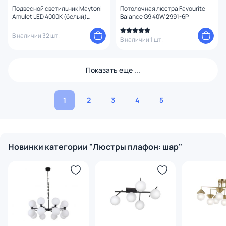
Подвесной светильник Maytoni
Потолочная люстра Favourite
Amulet LED 4000К (белый)
Balance G9 40W 2991-6P
MOD555PL-L26CH4K
В наличии 32 шт.
В наличии 1 шт.
Показать еще ...
1
2
3
4
5
Новинки категории "Люстры плафон: шар"