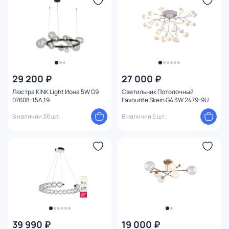
29 200 ₽
27 000 ₽
Люстра KINK Light Иона 5W G9
Светильник Потолочный
07608-15A,19
Favourite Skein G4 3W 2479-9U
В наличии 36 шт.
В наличии 5 шт.
39 990 ₽
19 000 ₽