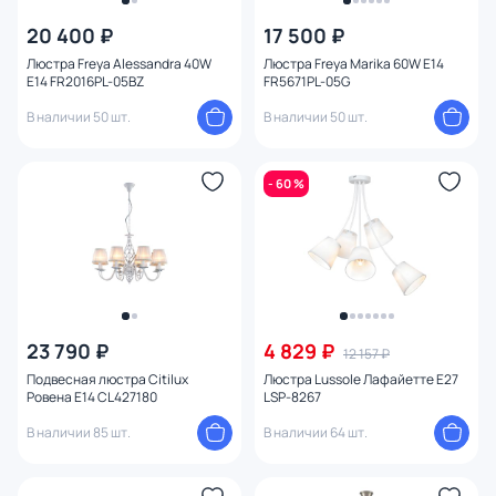
20 400 ₽
17 500 ₽
Цена
Люстра Freya Alessandra 40W
Люстра Freya Marika 60W E14
E14 FR2016PL-05BZ
FR5671PL-05G
От
До
В наличии 50 шт.
В наличии 50 шт.
Бренд
- 60 %
Цвет
Стиль
Страна
23 790 ₽
4 829 ₽
12 157 ₽
Подвесная люстра Citilux
Люстра Lussole Лафайетте E27
Ровена E14 CL427180
LSP-8267
Материал арматуры
В наличии 85 шт.
В наличии 64 шт.
Материал плафона