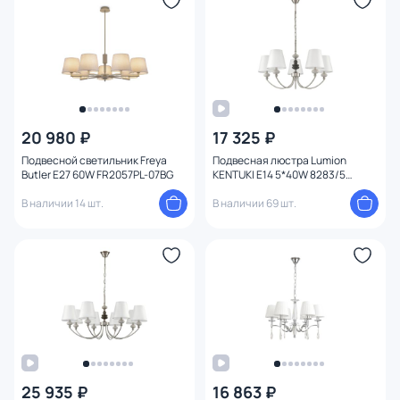
Материал
Цвет арматуры
Цвет плафона
20 980 ₽
17 325 ₽
Размер
Подвесной светильник Freya
Подвесная люстра Lumion
Butler E27 60W FR2057PL-07BG
KENTUKI Е14 5*40W 8283/5
CLASSI
Высота (мм)
В наличии 14 шт.
В наличии 69 шт.
Ширина (мм)
Длина (мм)
Диаметр (мм)
Глубина врезного отверстия
25 935 ₽
16 863 ₽