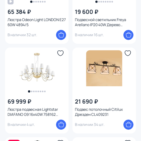
65 384 ₽
19 600 ₽
Люстра Odeon Light LONDON E27
Подвесной светильник Freya
60W 4894/5
Arellano IP20 40W Дерево
FR8019PL-06W
В наличии 32 шт.
В наличии 16 шт.
69 999 ₽
21 690 ₽
Люстра подвесная Lightstar
Подвес потолочный Citilux
DIAFANO G9 16х40W 758162
Дрезден CL409231
золото/белая
В наличии 4 шт.
В наличии 34 шт.