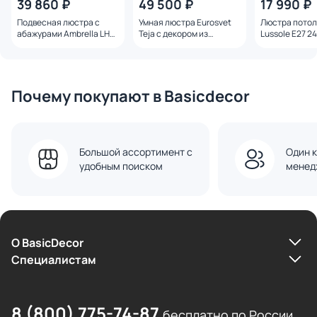
39 860 ₽
49 500 ₽
17 990 ₽
Подвесная люстра с
Умная люстра Eurosvet
Люстра пото
абажурами Ambrella LH
Teja с декором из
Lussole Е27 2
E14 40W LH75403
керамики 101014/6
5043
Почему покупают в Basicdecor
Большой ассортимент с
Один к
удобным поиском
менед
О BasicDecor
Cпециалистам
8 (800) 775-74-87
бесплатно по России