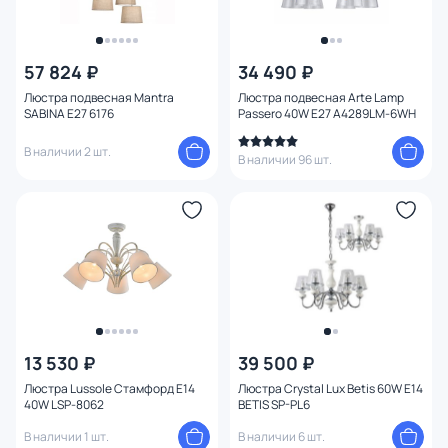
57 824 ₽
34 490 ₽
Люстра подвесная Mantra
Люстра подвесная Arte Lamp
SABINA E27 6176
Passero 40W E27 A4289LM-6WH
В наличии 2 шт.
В наличии 96 шт.
13 530 ₽
39 500 ₽
Люстра Lussole Стамфорд E14
Люстра Crystal Lux Betis 60W E14
40W LSP-8062
BETIS SP-PL6
В наличии 1 шт.
В наличии 6 шт.