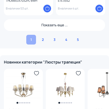
THOMAS A7032PL-8WH
E14 3542
В наличии 53 шт.
В наличии 4 шт.
Показать еще ...
1
2
3
4
5
Новинки категории "Люстры трапеция"