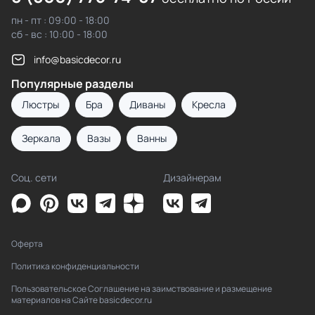
пн - пт : 09:00 - 18:00
сб - вс : 10:00 - 18:00
info@basicdecor.ru
Популярные разделы
Люстры
Бра
Диваны
Кресла
Зеркала
Вазы
Ванны
Соц. сети
Дизайнерам
Оферта
Политика конфиденциальности
Пользовательское Соглашение на заимствование и размещение
материалов на Сайте basicdecor.ru