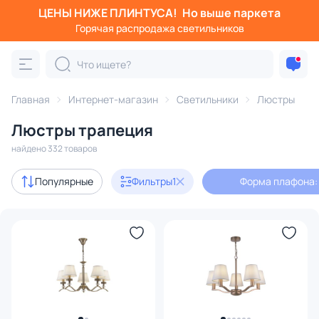
ЦЕНЫ НИЖЕ ПЛИНТУСА!
Но выше паркета
Фильтры
Горячая распродажа светильников
Форма плафона: трапеция
Категория:
Люстры
Главная
Интернет-магазин
Светильники
Люстры
Люстры трапеция
подвесные
потолочные
светодиодные
на штанге
найдено 332 товаров
Акции
27
Популярные
Фильтры
1
Форма плафона:
с 3D-моделями
66
Дизайнерский свет
26
В наличии
207
Доставка