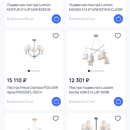
Количество ламп
Подвесная люстра Lumion
Подвесная люстра Lumion
KENTUKI Е14 8*40W 8283/8
MAGDA E14 6*40W 8316/6 CLASSI
CLASSI
В наличии 66 шт.
В наличии 21 шт.
Вид лампы
Цоколь
Тип помещения
Назначение
Форма
15 110 ₽
12 301 ₽
Люстра Freya Clarissa IP20 40W
Люстра подвесная Lussole
Вид рассеивателя
Хром FR5020PL-05CH
Бисби 40W E14 LSP-8098
В наличии 22 шт.
В наличии 21 шт.
Форма плафона
1
Количество плафонов