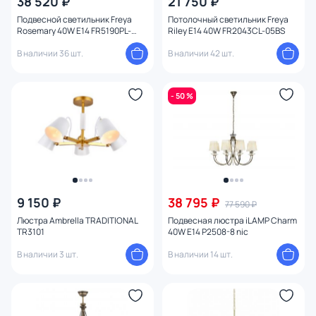
38 520 ₽
21 750 ₽
Подвесной светильник Freya
Потолочный светильник Freya
Rosemary 40W E14 FR5190PL-
Riley E14 40W FR2043CL-05BS
12BS1
В наличии 36 шт.
В наличии 42 шт.
- 50 %
9 150 ₽
38 795 ₽
77 590 ₽
Люстра Ambrella TRADITIONAL
Подвесная люстра iLAMP Charm
TR3101
40W E14 P2508-8 nic
В наличии 3 шт.
В наличии 14 шт.