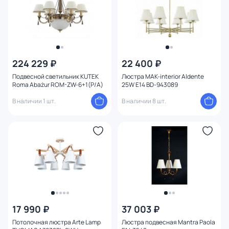
224 229 ₽
22 400 ₽
Подвесной светильник KUTEK
Люстра MAK-interior Aldente
Roma Abażur ROM-ZW-6+1(P/A)
25W E14 BD-943089
В наличии 1 шт.
В наличии 8 шт.
17 990 ₽
37 003 ₽
Потолочная люстра Arte Lamp
Люстра подвесная Mantra Paola