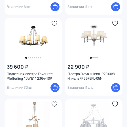
black brass без абажуров
В наличии 6 шт.
В наличии 11 шт.
39 600 ₽
22 900 ₽
Подвесная люстра Favourite
Люстра Freya Milena IP20 60W
Pfefferling 40W E14 2364-10P
Никель FR5679PL-05N
В наличии 30 шт.
В наличии 11 шт.