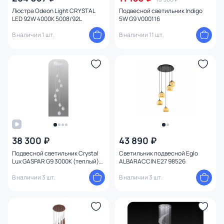
Люстра Odeon Light CRYSTAL
Подвесной светильник Indigo
LED 92W 4000K 5008/92L
5W G9 V000116
В наличии 1 шт.
В наличии 11 шт.
38 300 ₽
43 890 ₽
Подвесной светильник Crystal
Светильник подвесной Eglo
Lux GASPAR G9 3000К (теплый)
ALBARACCIN E27 98526
GASPAR SP9 D300 WHITE
В наличии 3 шт.
В наличии 3 шт.