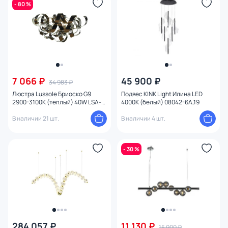
- 80 %
7 066 ₽
45 900 ₽
34 983 ₽
Люстра Lussole Бриоско G9
Подвес KINK Light Илина LED
2900-3100К (теплый) 40W LSA-
4000К (белый) 08042-6A,19
5907-09
В наличии 21 шт.
В наличии 4 шт.
- 30 %
284 057 ₽
11 130 ₽
15 900 ₽