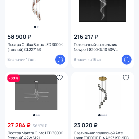
58 900 ₽
216 217 ₽
Люстра Citilux Вегас LED 3000К
Потолочный светильник
(теплый) CL227143
Newport 8200 GU10 50W
8213/300
В наличии 17 шт.
В наличии 16 шт.
- 30 %
27 284 ₽
23 020 ₽
38 976 ₽
Люстра Mantra Cinto LED 3000К
Светильник подвесной Arte
(теплый) 42W 6121
Lamp FREDDIE E14 A2231SP-9PB