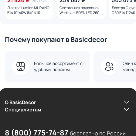
21 420 ₽
259 647 ₽
503 475 
26 775 ₽
Люстра Lumion MURANO
Светильник подвесной
Люстра Cloy
E14 10*40W 8401/10
Wertmark EDEN LED 260W
C60 E14 11240
MODERNI
3000-4000-6000K
WE467.08.303
Почему покупают в Basicdecor
Большой ассортимент с
Один к
удобным поиском
менед
О BasicDecor
Cпециалистам
8 (800) 775-74-87
бесплатно по России