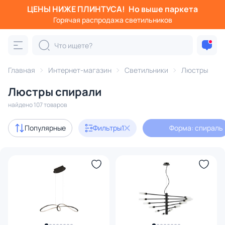
ЦЕНЫ НИЖЕ ПЛИНТУСА!
Но выше паркета
Фильтры
Горячая распродажа светильников
Форма: спираль
Категория:
Люстры
Главная
Интернет-магазин
Светильники
Люстры
Люстры спирали
подвесные
потолочные
светодиодные
на штанге
найдено 107 товаров
Акции
20
Популярные
Фильтры
1
Форма: спираль
с 3D-моделями
11
Дизайнерский свет
13
В наличии
79
Доставка