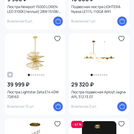
Количество ламп
Люстра Newport 15000 LOREN
Подвесная люстра LIGHTERA
LED 3100K(теплый) 28W 15108/S
Nyasa LE117L-110GA WIFI
brass
Вид лампы
В наличии 6 шт.
В наличии 1 шт.
Цоколь
Цвет свечения
Тип помещения
Управление
39 999 ₽
29 320 ₽
Люстра Lightstar Zeta E14 40W
Люстра подвесная Aployt Jagna
Назначение
728163
APL.312.13.07
В наличии 15 шт.
В наличии 2 шт.
Форма
1
Вид рассеивателя
- 41 %