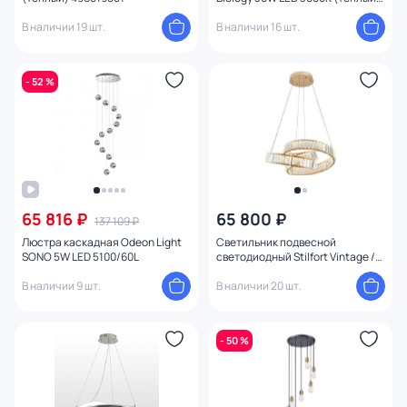
MOD367PL-L30BBSK
Умный дом
В наличии 19 шт.
В наличии 16 шт.
- 52 %
65 816 ₽
65 800 ₽
137 109 ₽
Люстра каскадная Odeon Light
Светильник подвесной
SONO 5W LED 5100/60L
светодиодный Stilfort Vintage /
Винтаж 4020/03/06P
В наличии 9 шт.
В наличии 20 шт.
- 50 %