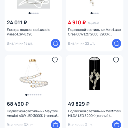
24 011 ₽
4 910 ₽
9 819 ₽
Люстра подвесная Lussole
Подвесной светильник Vele Luce
Ривер LSP-8390
Crea 60W E27 2600-2900К
(теплый) VL6532P07
В наличии 18 шт.
В наличии 22 шт.
68 490 ₽
49 829 ₽
Подвесной светильник Maytoni
Подвесной светильник Wertmark
Amulet 40W LED 3000К (теплый)
HILDA LED 3200К (теплый)
MOD555PL-L35G3K
WE452.06.103
В наличии 32 шт.
В наличии 3 шт.