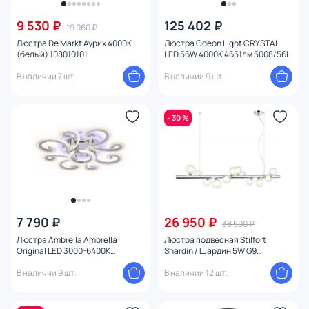
9 530 ₽
125 402 ₽
19 060 ₽
Люстра De Markt Аурих 4000К
Люстра Odeon Light CRYSTAL
(белый) 108010101
LED 56W 4000K 4651лм 5008/56L
В наличии 7 шт.
В наличии 9 шт.
- 30 %
7 790 ₽
26 950 ₽
38 500 ₽
Люстра Ambrella Ambrella
Люстра подвесная Stilfort
Original LED 3000-6400К
Shardin / Шардин 5W G9
(теплый,белый,холодный) 112W
2165/09/12P
FA5146
В наличии 9 шт.
В наличии 12 шт.