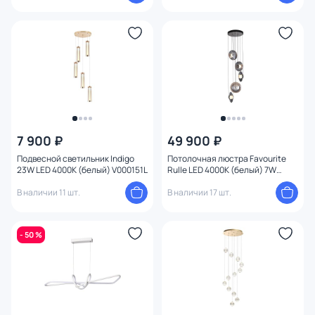
7 900 ₽
49 900 ₽
Подвесной светильник Indigo
Потолочная люстра Favourite
23W LED 4000К (белый) V000151L
Rulle LED 4000К (белый) 7W
4373-5P
В наличии 11 шт.
В наличии 17 шт.
- 50 %