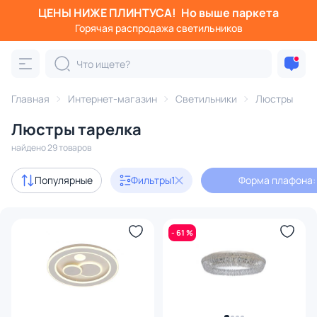
ЦЕНЫ НИЖЕ ПЛИНТУСА!
Но выше паркета
Фильтры
Горячая распродажа светильников
Форма плафона: тарелка
Категория:
Люстры
Главная
Интернет-магазин
Светильники
Люстры
Люстры тарелка
подвесные
потолочные
светодиодные
на штанге
найдено 29 товаров
Акции
2
Популярные
Фильтры
1
Форма плафона:
В наличии
12
- 61 %
Цена
От
До