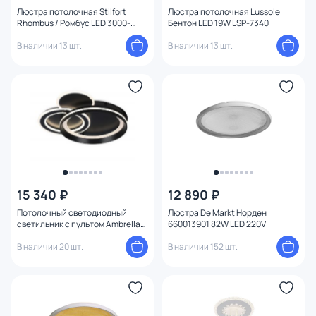
Тип помещения
Люстра потолочная Stilfort
Люстра потолочная Lussole
Rhombus / Ромбус LED 3000-
Бентон LED 19W LSP-7340
6000K 70W 4040/03/06C
В наличии 13 шт.
В наличии 13 шт.
Управление
Назначение
Форма
плафон
9
Форма плафона
1
15 340 ₽
12 890 ₽
Потолочный светодиодный
Люстра De Markt Норден
Количество плафонов
светильник с пультом Ambrella
660013901 82W LED 220V
FA8515
В наличии 20 шт.
В наличии 152 шт.
Оформление
Комплектация