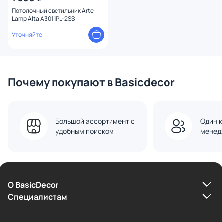
Потолочный светильник Arte
Lamp Alta A3011PL-2SS
Уточняйте
Почему покупают в Basicdecor
Большой ассортимент с
Один к
удобным поиском
менед
О BasicDecor
Cпециалистам