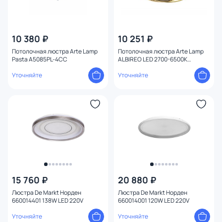
10 380 ₽
10 251 ₽
Потолочная люстра Arte Lamp
Потолочная люстра Arte Lamp
Pasta A5085PL-4CC
ALBIREO LED 2700-6500К
(теплый,белый,холодный) 82W
Уточняйте
A2658PL-58BK
Уточняйте
15 760 ₽
20 880 ₽
Люстра De Markt Норден
Люстра De Markt Норден
660014401 138W LED 220V
660014001 120W LED 220V
Уточняйте
Уточняйте