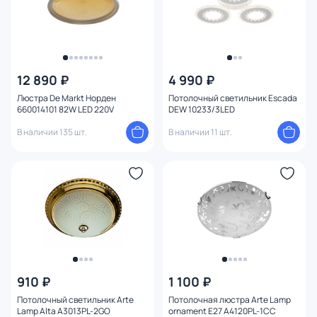
Тема
Конструкция
12 890 ₽
4 990 ₽
Мощность ламп
Люстра De Markt Норден
Потолочный светильник Escada
660014101 82W LED 220V
DEW 10233/3LED
В наличии 135 шт.
В наличии 11 шт.
910 ₽
1 100 ₽
Потолочный светильник Arte
Потолочная люстра Arte Lamp
Lamp Alta A3013PL-2GO
ornament E27 A4120PL-1CC