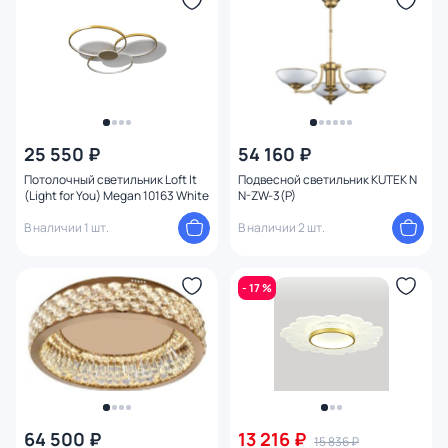
Высота (мм)
Ширина (мм)
Длина (мм)
25 550 ₽
54 160 ₽
Диаметр (мм)
Потолочный светильник Loft It
Подвесной светильник KUTEK N
(Light for You) Megan 10163 White
N-ZW-3(P)
Глубина (мм)
В наличии 1 шт.
В наличии 2 шт.
Количество ламп
- 17 %
Вид лампы
Цоколь
Цвет свечения
64 500 ₽
13 216 ₽
15 836 ₽