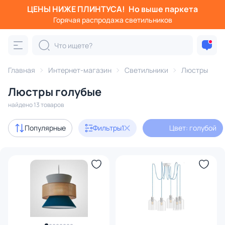
ЦЕНЫ НИЖЕ ПЛИНТУСА!
Но выше паркета
Фильтры
Горячая распродажа светильников
Цвет: голубой
Категория:
Люстры
Главная
Интернет-магазин
Светильники
Люстры
Люстры голубые
подвесные
потолочные
светодиодные
на штанге
найдено 13 товаров
Акции
5
Популярные
Фильтры
1
Цвет: голубой
с 3D-моделями
2
Дизайнерский свет
3
В наличии
12
Доставка