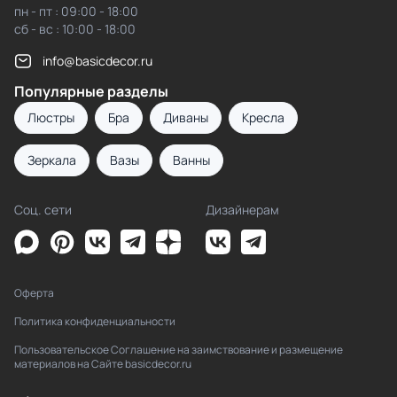
пн - пт : 09:00 - 18:00
сб - вс : 10:00 - 18:00
info@basicdecor.ru
Популярные разделы
Люстры
Бра
Диваны
Кресла
Зеркала
Вазы
Ванны
Соц. сети
Дизайнерам
Оферта
Политика конфиденциальности
Пользовательское Соглашение на заимствование и размещение
материалов на Сайте basicdecor.ru