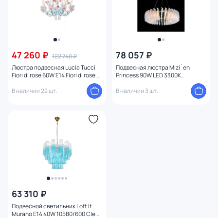
47 260 ₽
78 057 ₽
122 740 ₽
Люстра подвесная Lucia Tucci
Подвесная люстра Mizi`en
Fiori di rose 60W E14 Fiori di rose
Princess 90W LED 3300К
186.8
(теплый) MZ733137-600B
В наличии 22 шт.
В наличии 3 шт.
63 310 ₽
Подвесной светильник Loft It
Murano E14 40W 10580/600 Clear