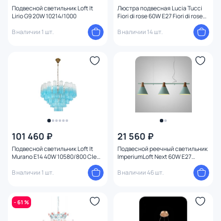
Цоколь
Подвесной светильник Loft It
Люстра подвесная Lucia Tucci
Lirio G9 20W 10214/1000
Fiori di rose 60W E27 Fiori di rose
184.8.1
В наличии 1 шт.
В наличии 14 шт.
Тип помещения
Назначение
Вид рассеивателя
Количество плафонов
Оформление
101 460 ₽
21 560 ₽
Подвесной светильник Loft It
Подвесной реечный светильник
Способ крепления
Murano E14 40W 10580/800 Clear
ImperiumLoft Next 60W E27
blue
191621-26
В наличии 1 шт.
В наличии 46 шт.
Конструкция
- 61 %
Мощность ламп