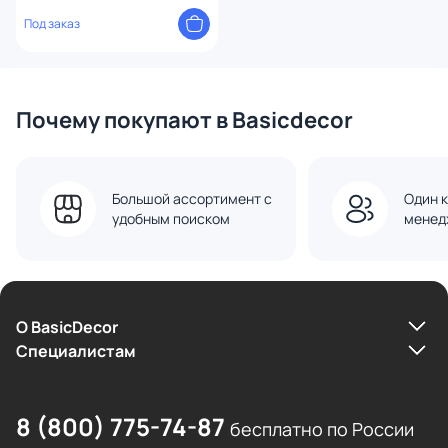
blue
Под заказ
Почему покупают в Basicdecor
Большой ассортимент с
Один к
удобным поиском
менед
О BasicDecor
Cпециалистам
8 (800) 775-74-87
бесплатно по России