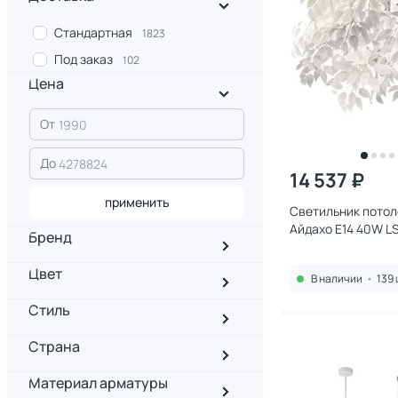
Стандартная
1823
Под заказ
102
Цена
От
До
14 537 ₽
применить
Светильник потол
Айдахо E14 40W L
Бренд
Цвет
В наличии
•
139 
Стиль
Страна
Материал арматуры