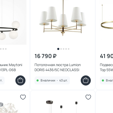
16 790 ₽
41 9
ьник Maytoni
Потолочная люстра Lumion
Подвесн
013PL-06B
DORIS 4436/5C NEOCLASSI
Тор 55
т.
В наличии
•
43 шт.
В на