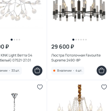
00 ₽
29 600 ₽
KINK Light Ветта G4
Люстра Потолочная Favourite
белый) 07521-27,01
Supreme 2490-8P
личии
•
33 шт.
В наличии
•
4 шт.