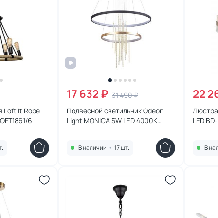
17 632 ₽
22 2
31 490 ₽
Loft It Rope
Подвесной светильник Odeon
Люстра 
LOFT1861/6
Light MONICA 5W LED 4000К
LED BD
(белый) 3901/63L
т.
В наличии
•
17 шт.
В на