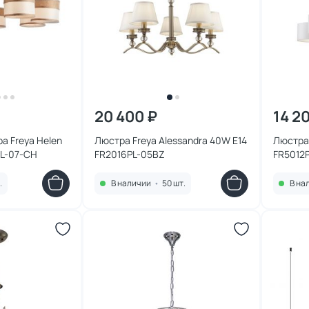
20 400 ₽
14 2
а Freya Helen
Люстра Freya Alessandra 40W E14
Люстра 
PL-07-CH
FR2016PL-05BZ
FR5012
.
В наличии
•
50 шт.
В на