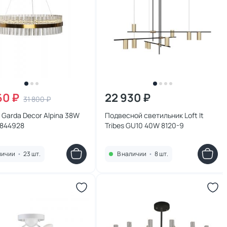
60 ₽
22 930 ₽
31 800 ₽
Garda Decor Alpina 38W
Подвесной светильник Loft It
-844928
Tribes GU10 40W 8120-9
личии
•
23 шт.
В наличии
•
8 шт.