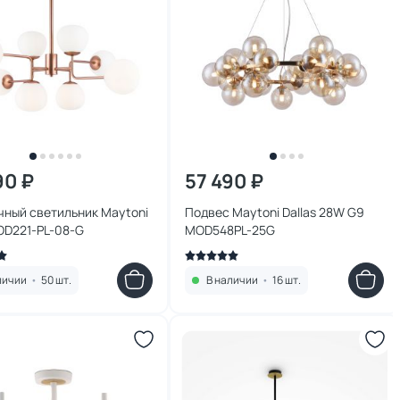
90 ₽
57 490 ₽
чный светильник Maytoni
Подвес Maytoni Dallas 28W G9
OD221-PL-08-G
MOD548PL-25G
личии
•
50 шт.
В наличии
•
16 шт.