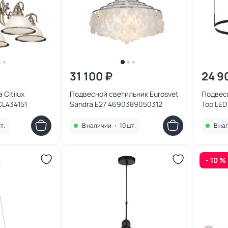
31 100 ₽
24 9
Citilux
Подвесной светильник Eurosvet
Подвесн
CL434151
Sandra E27 4690389050312
Тор LED
08219,1
т.
В наличии
•
10 шт.
В на
- 10 %