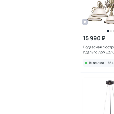
15 990 ₽
Подвесная люстра 
Идальго 72W E27 
В наличии
•
85 ш