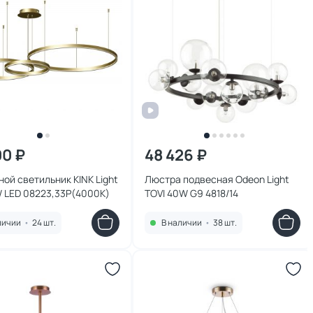
00 ₽
48 426 ₽
ой светильник KINK Light
Люстра подвесная Odeon Light
W LED 08223,33P(4000K)
TOVI 40W G9 4818/14
личии
•
24 шт.
В наличии
•
38 шт.