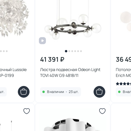
41 391 ₽
36 4
очный Lussole
Люстра подвесная Odeon Light
Потоло
SP-0199
TOVI 40W G9 4818/11
Erich M
шт.
В наличии
•
23 шт.
В на