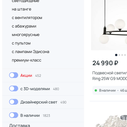
светодиодные
на штанге
с вентилятором
с абажурами
многоярусные
с пультом
с лампами Эдисона
премиум-класс
24 990 ₽
Подвесной светил
Акции
452
Ring 25W G9 MOD
с 3D-моделями
480
В наличии
•
46 ш
Дизайнерский свет
490
В наличии
1823
Доставка