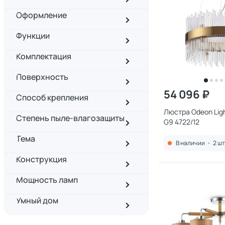
Оформление
Функции
Комплектация
Поверхность
54 096 ₽
Способ крепления
Люстра Odeon Li
Степень пыле-влагозащиты
G9 4722/12
Тема
В наличии
•
2 шт
Конструкция
Мощность ламп
Умный дом