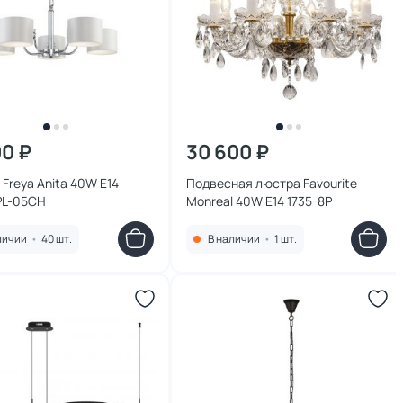
00 ₽
30 600 ₽
Freya Anita 40W E14
Подвесная люстра Favourite
PL-05CH
Monreal 40W E14 1735-8P
личии
•
40 шт.
В наличии
•
1 шт.