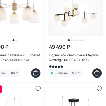
00 ₽
49 490 ₽
ный светильник Eurosvet
Подвесной светильник Maytoni
E27 4690389121760
Nostalgia MOD048PL-09G
личии
•
10 шт.
В наличии
•
50 шт.