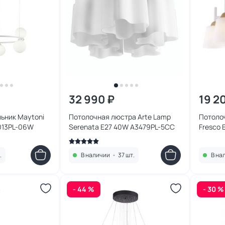
32 990 ₽
19 2
ьник Maytoni
Потолочная люстра Arte Lamp
Потолоч
013PL-06W
Serenata E27 40W A3479PL-5CC
Fresco 
.
В наличии
•
37 шт.
В на
- 44 %
- 30 %