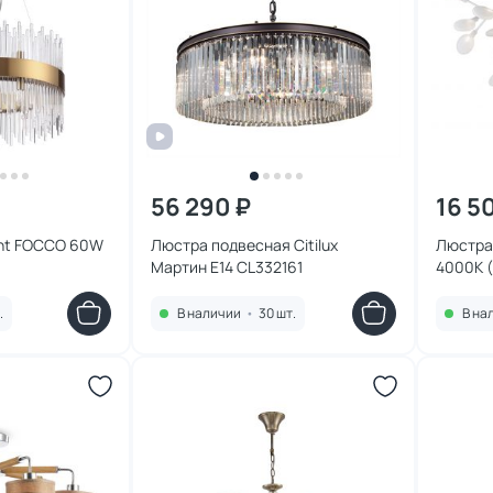
56 290 ₽
16 5
ght FOCCO 60W
Люстра подвесная Citilux
Люстра 
Мартин E14 CL332161
4000К (
.
В наличии
•
30 шт.
В на