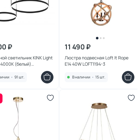
00 ₽
11 490 ₽
ой светильник KINK Light
Люстра подвесная Loft It Rope
 4000К (белый)
E14 40W LOFT1194-3
9PA(4000K)
личии
•
91 шт.
В наличии
•
15 шт.