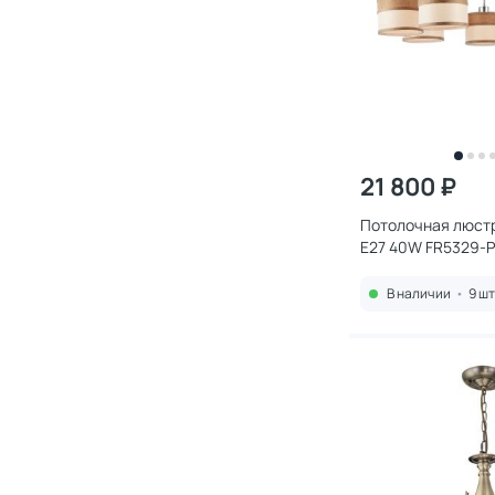
21 800 ₽
Потолочная люстр
E27 40W FR5329-
В наличии
•
9 шт