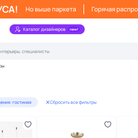
УСА!
Но выше паркета
Горячая распр
Каталог дизайнеров
ры
ения: гостиная
Сбросить все фильтры