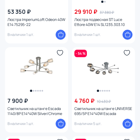
53 350 ₽
29 910 ₽
37 380 ₽
Люстра ImperiumLoft Odeon 40W
Люстра подвесная ST Luce
E14 75295-22
Ettore 40W E14 SL1235.303.10
В наличии 1 шт.
В наличии 1 шт.
- 54 %
7 900 ₽
4 760 ₽
10 430 ₽
Светильник на штанге Escada
Светильник на штанге UNIVERSE
1140/8P E14*40W Silver/Chrome
695/5P E14*40W Escada
В наличии 1 шт.
В наличии 5 шт.