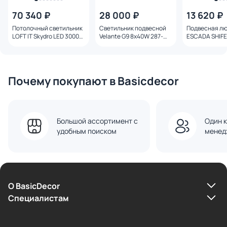
70 340 ₽
28 000 ₽
13 620 ₽
Потолочный светильник
Светильник подвесной
Подвесная л
LOFT IT Skydro LED 3000К
Velante G9 8x40W 287-
ESCADA SHIFE
7W 10477S
023-08
ES0000017
Почему покупают в Basicdecor
Большой ассортимент с
Один к
удобным поиском
менед
О BasicDecor
Cпециалистам