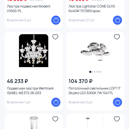
Люстра подвесная Moderli
Люстра Lightstar CONE GU10
V1600-PL
6х40W 757069 хром
В наличии 2 шт.
В наличии 27 шт.
46 233 ₽
104 370 ₽
Подвесная люстра Wertmark
Потолочный светильник LOFT IT
ISABEL WE372.06.003
Skydro LED 3000К 7W 10477L
В наличии 1 шт.
В наличии 5 шт.