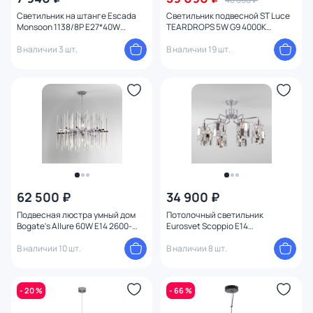
Вид лампы
Светильник на штанге Escada
Светильник подвесной ST Luce
Monsoon 1138/8P E27*40W
TEARDROPS 5W G9 4000К
Chrome
(белый) SL1660.103.12
Цоколь
В наличии 3 шт.
В наличии 19 шт.
Цвет свечения
Тип помещения
Назначение
Форма
62 500 ₽
34 900 ₽
Подвесная люстра умный дом
Потолочный светильник
Количество колец
Bogate's Allure 60W E14 2600-
Eurosvet Scoppio E14
2900К (теплый) 4690389178337
4690389138409
В наличии 10 шт.
В наличии 8 шт.
Вид рассеивателя
Форма плафона
- 20 %
- 66 %