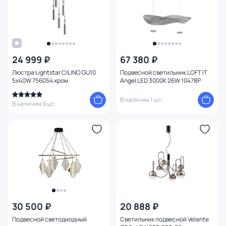
24 999 ₽
67 380 ₽
Люстра Lightstar CILINO GU10
Подвесной светильник LOFT IT
5х40W 756054 хром
Angel LED 3000К 26W 10478P
В наличии 1 шт.
В наличии 9 шт.
30 500 ₽
20 888 ₽
Подвесной светодиодный
Светильник подвесной Velante