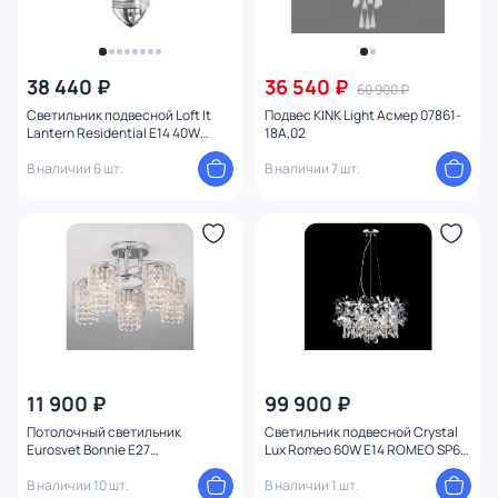
38 440 ₽
36 540 ₽
60 900 ₽
Светильник подвесной Loft It
Подвес KINK Light Асмер 07861-
Lantern Residential E14 40W
18A,02
LOFT3043-CH
В наличии 6 шт.
В наличии 7 шт.
11 900 ₽
99 900 ₽
Потолочный светильник
Светильник подвесной Crystal
Eurosvet Bonnie E27
Lux Romeo 60W E14 ROMEO SP6
4690389126482
CHROME D600
В наличии 10 шт.
В наличии 1 шт.