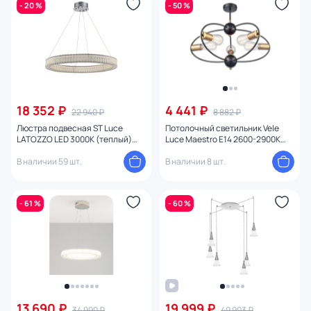
- 20 %
- 50 %
18 352 ₽
4 441 ₽
22 940 ₽
8 882 ₽
Люстра подвесная ST Luce
Потолочный светильник Vele
LATOZZO LED 3000К (теплый)
Luce Maestro E14 2600-2900К
SL6008.123.01
(теплый) 60W VL6522L05
В наличии 59 шт.
В наличии 8 шт.
- 61 %
- 60 %
13 690 ₽
19 999 ₽
34 990 ₽
49 903 ₽