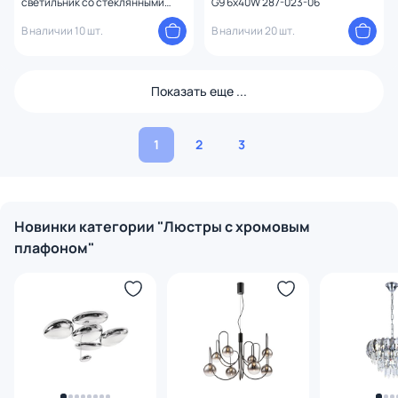
светильник со стеклянными
G9 6x40W 287-023-06
плафонами Eurosvet Glare
301054 LED латунь
В наличии 10 шт.
В наличии 20 шт.
Показать еще ...
1
2
3
Новинки категории "Люстры с хромовым
плафоном"