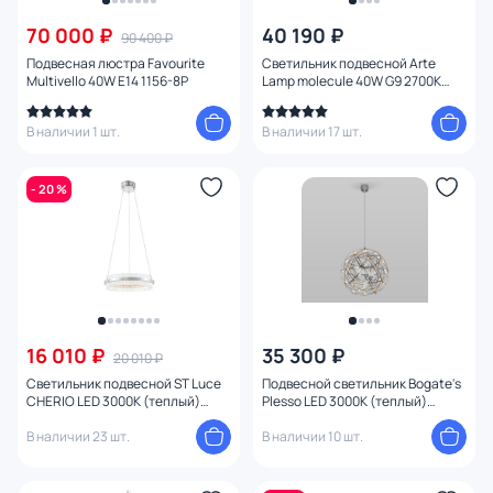
70 000 ₽
40 190 ₽
90 400 ₽
Цена
Подвесная люстра Favourite
Светильник подвесной Arte
Multivello 40W E14 1156-8P
Lamp molecule 40W G9 2700К
(теплый) A8313SP-9CC
От
До
В наличии 1 шт.
В наличии 17 шт.
Бренд
- 20 %
Цвет
Стиль
Страна
16 010 ₽
35 300 ₽
20 010 ₽
Светильник подвесной ST Luce
Подвесной светильник Bogate's
Материал плафона
CHERIO LED 3000К (теплый)
Plesso LED 3000К (теплый)
SL383.103.01
4690389010408
В наличии 23 шт.
В наличии 10 шт.
Материал