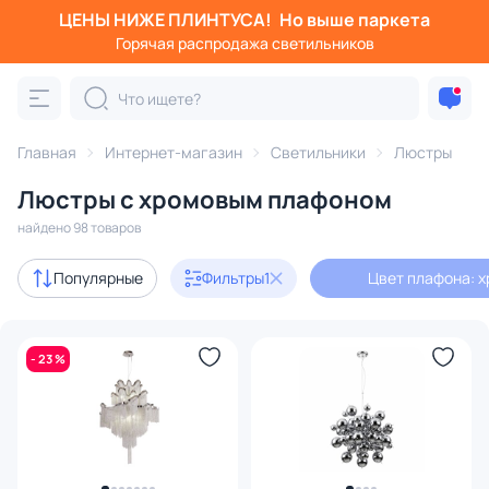
ЦЕНЫ НИЖЕ ПЛИНТУСА!
Но выше паркета
Фильтры
Горячая распродажа светильников
Цвет плафона: хром
Категория:
Люстры
Главная
Интернет-магазин
Светильники
Люстры
Люстры с хромовым плафоном
подвесные
потолочные
светодиодные
на штанге
найдено 98 товаров
Акции
28
Популярные
Фильтры
1
Цвет плафона: 
с 3D-моделями
11
- 23 %
Дизайнерский свет
13
В наличии
75
Доставка