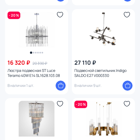
- 20 %
16 320 ₽
27 110 ₽
20 390 ₽
Люстра подвесная ST Luce
Подвесной светильник Indigo
Teramo 40W E14 SL1628.103.08
SALDO E27 V000330
В наличии 1 шт.
В наличии 9 шт.
- 20 %