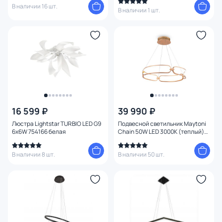
В наличии 16 шт.
В наличии 1 шт.
16 599 ₽
39 990 ₽
Люстра Lightstar TURBIO LED G9
Подвесной светильник Maytoni
6х6W 754166 белая
Chain 50W LED 3000К (теплый)
MOD017PL-L50MG
В наличии 8 шт.
В наличии 50 шт.