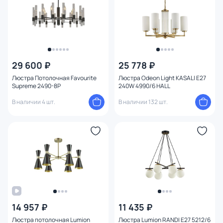
Количество колец
Вид рассеивателя
Форма плафона
29 600 ₽
25 778 ₽
Люстра Потолочная Favourite
Люстра Odeon Light KASALI E27
Количество плафонов
Supreme 2490-8P
240W 4990/6 HALL
В наличии 4 шт.
В наличии 132 шт.
Оформление
Функции
Комплектация
Поверхность
14 957 ₽
11 435 ₽
Способ крепления
Люстра потолочная Lumion
Люстра Lumion RANDI E27 5212/6