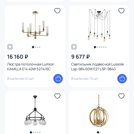
16 160 ₽
9 677 ₽
Люстра потолочная Lumion
Светильник подвесной Lussole
KAMILLA E14 40W 5274/6C
Lsp-984 60W E27 LSP-9840
В наличии 41 шт.
В наличии 74 шт.