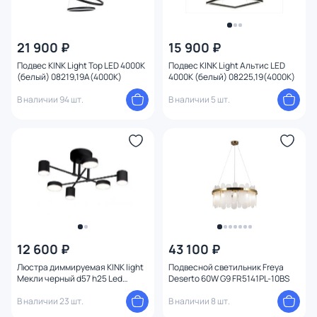
21 900 ₽
15 900 ₽
Подвес KINK Light Тор LED 4000К
Подвес KINK Light Альтис LED
(белый) 08219,19A(4000K)
4000К (белый) 08225,19(4000K)
В наличии 94 шт.
В наличии 5 шт.
12 600 ₽
43 100 ₽
Люстра диммируемая KINK light
Подвесной светильник Freya
Мекли черный d57 h25 Led
Deserto 60W G9 FR5141PL-10BS
3*12W+3*16W (4000К) с пультом
В наличии 23 шт.
ДУ 07649-6D,19(4000K)
В наличии 8 шт.