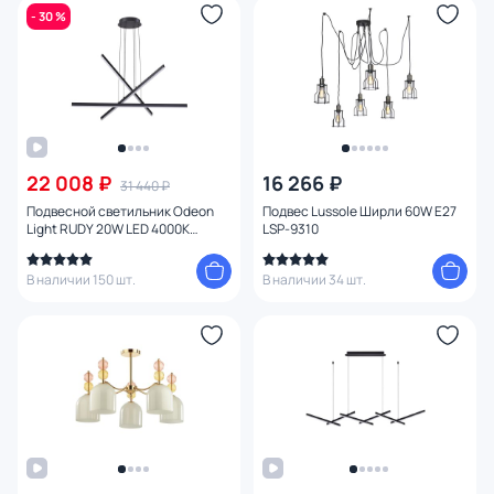
Материал
- 30 %
1
Цвет арматуры
Цвет плафона
22 008 ₽
16 266 ₽
Размер
31 440 ₽
Подвесной светильник Odeon
Подвес Lussole Ширли 60W E27
Light RUDY 20W LED 4000К
LSP-9310
Высота (мм)
(белый) 3890/48L
В наличии 150 шт.
В наличии 34 шт.
Ширина (мм)
Длина (мм)
Диаметр (мм)
Глубина (мм)