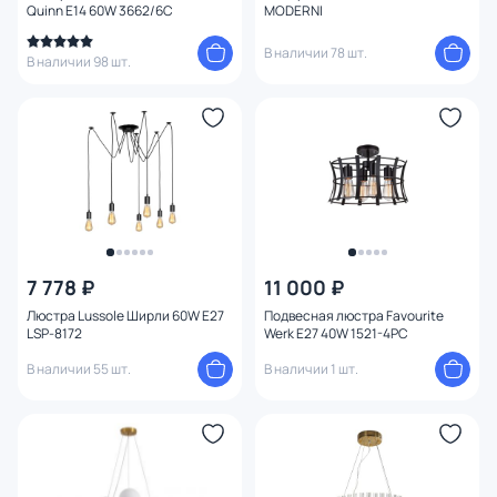
Quinn E14 60W 3662/6C
MODERNI
Степень пыле-влагозащиты
В наличии 78 шт.
В наличии 98 шт.
Тема
Конструкция
Мощность ламп
Умный дом
7 778 ₽
11 000 ₽
Люстра Lussole Ширли 60W E27
Подвесная люстра Favourite
LSP-8172
Werk E27 40W 1521-4PC
В наличии 55 шт.
В наличии 1 шт.