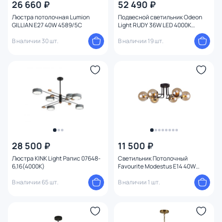
26 660 ₽
52 490 ₽
Глубина врезного отверстия
Люстра потолочная Lumion
Подвесной светильник Odeon
GILLIAN E27 40W 4589/5C
Light RUDY 36W LED 4000К
Количество ламп
(белый) 3890/85L
В наличии 30 шт.
В наличии 19 шт.
Вид лампы
Цоколь
Цвет свечения
Тип помещения
28 500 ₽
11 500 ₽
Управление
Люстра KINK Light Рапис 07648-
Светильник Потолочный
6,16(4000K)
Favourite Modestus E14 40W
2344-6U
Назначение
В наличии 65 шт.
В наличии 1 шт.
Форма