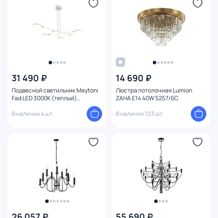
31 490 ₽
14 690 ₽
Подвесной светильник Maytoni
Люстра потолочная Lumion
Fad LED 3000К (теплый)
ZAHA E14 40W 5257/6C
MOD070PL-L36W3K
В наличии 4 шт.
В наличии 123 шт.
26 057 ₽
55 690 ₽