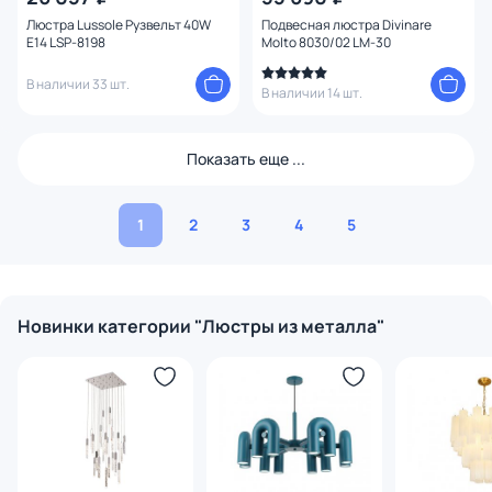
Люстра Lussole Рузвельт 40W
Подвесная люстра Divinare
E14 LSP-8198
Molto 8030/02 LM-30
В наличии 33 шт.
В наличии 14 шт.
Показать еще ...
1
2
3
4
5
Новинки категории "Люстры из металла"