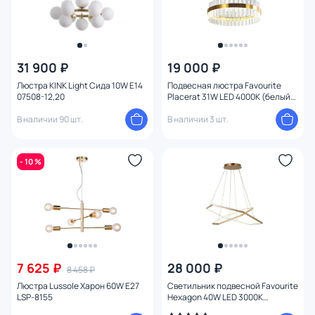
31 900 ₽
19 000 ₽
Люстра KINK Light Сида 10W E14
Подвесная люстра Favourite
07508-12,20
Placerat 31W LED 4000К (белый)
4012-5P
В наличии 90 шт.
В наличии 3 шт.
- 10 %
7 625 ₽
28 000 ₽
8 458 ₽
Люстра Lussole Харон 60W E27
Светильник подвесной Favourite
LSP-8155
Hexagon 40W LED 3000К
(теплый) 2103-14P