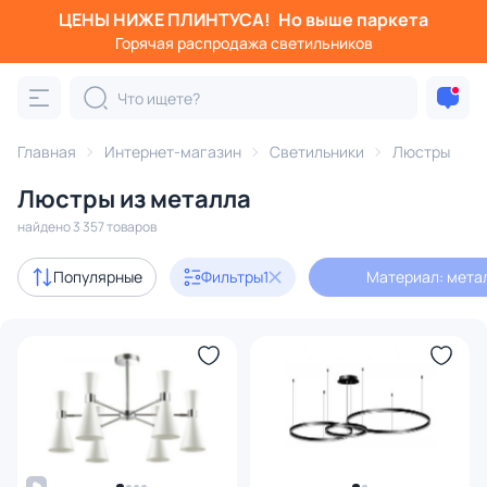
ЦЕНЫ НИЖЕ ПЛИНТУСА!
Но выше паркета
Фильтры
Горячая распродажа светильников
Материал: металл
Категория:
Люстры
Главная
Интернет-магазин
Светильники
Люстры
Люстры из металла
подвесные
потолочные
светодиодные
на штанге
найдено 3 357 товаров
Акции
443
Популярные
Фильтры
1
Материал: мета
с 3D-моделями
598
Дизайнерский свет
402
В наличии
2644
Доставка