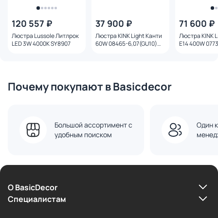
120 557 ₽
37 900 ₽
71 600 ₽
Люстра Lussole Литлрок
Люстра KINK Light Канти
Люстра KINK L
LED 3W 4000K SY8907
60W 08465-6,07(GU10)
Е14 400W 077
лазурный
60,20(01) бр
Почему покупают в Basicdecor
Большой ассортимент с
Один к
удобным поиском
менед
О BasicDecor
Cпециалистам