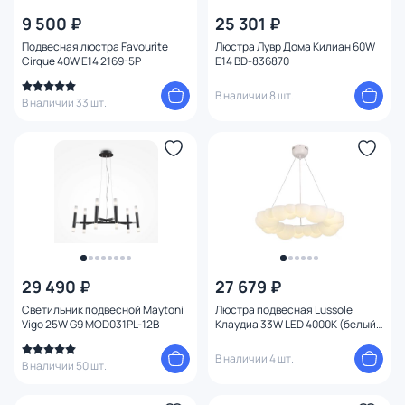
9 500 ₽
25 301 ₽
Подвесная люстра Favourite
Люстра Лувр Дома Килиан 60W
Cirque 40W E14 2169-5P
E14 BD-836870
В наличии 8 шт.
В наличии 33 шт.
29 490 ₽
27 679 ₽
Светильник подвесной Maytoni
Люстра подвесная Lussole
Vigo 25W G9 MOD031PL-12B
Клаудиа 33W LED 4000К (белый)
LSP-7078
В наличии 4 шт.
В наличии 50 шт.