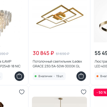
30 845 ₽
55 4
 590 ₽
61 690 ₽
а iLAMP
Потолочный светильник iLedex
Люстра
P2548-18 NIC
GRACE 230/3A-50W-3000K GL
LED 40
L60BS4
.
В наличии
•
19 шт.
В на
- 50 %