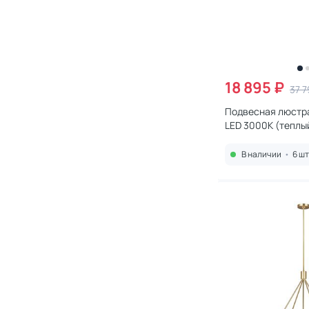
18 895 ₽
37 7
Подвесная люстра 
LED 3000К (теплый
24W-3000K-D800 
В наличии
•
6 шт