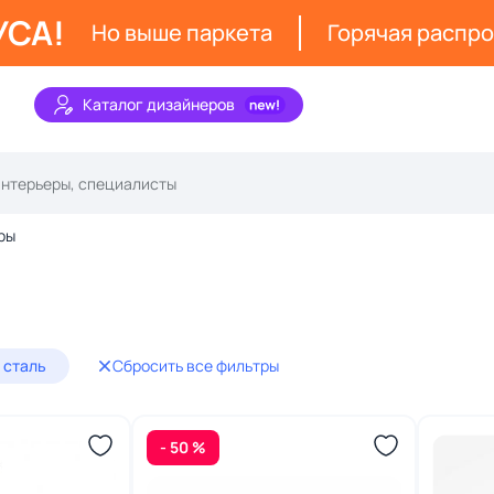
УСА!
Но выше паркета
Горячая распр
Каталог дизайнеров
ры
 сталь
Сбросить все фильтры
- 50 %