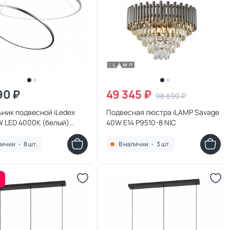
90 ₽
49 345 ₽
98 690 ₽
ник подвесной iLedex
Подвесная люстра iLAMP Savage
W LED 4000К (белый)
40W E14 P9510-8 NIC
800 CR
личии
•
8 шт.
В наличии
•
3 шт.