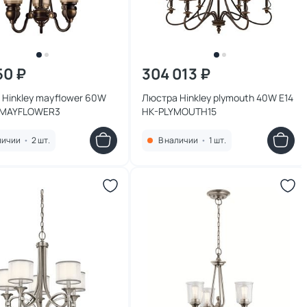
50 ₽
304 013 ₽
Hinkley mayflower 60W
Люстра Hinkley plymouth 40W E14
-MAYFLOWER3
HK-PLYMOUTH15
личии
•
2 шт.
В наличии
•
1 шт.