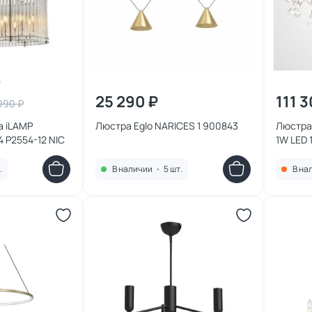
25 290 ₽
111 
090 ₽
а iLAMP
Люстра Eglo NARICES 1 900843
Люстра 
 P2554-12 NIC
1W LED 
.
В наличии
•
5 шт.
В на