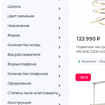
Цоколь
Цвет свечения
Назначение
Форма
122 990 ₽
Количество колец
Подвесная люстра
ARCANE 225W LED
Вид рассеивателя
(теплый) A2974SP
В наличии
•
29 ш
Форма плафона
Количество плафонов
- 50 %
Оформление
Степень пыле-влагозащиты
Конструкция