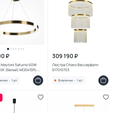
90 ₽
309 190 ₽
 Maytoni Saturno 60W
Люстра Chiaro Вассерфалл
00К (белый) MOD415PL-
617010703
K
личии
•
1 шт.
В наличии
•
1 шт.