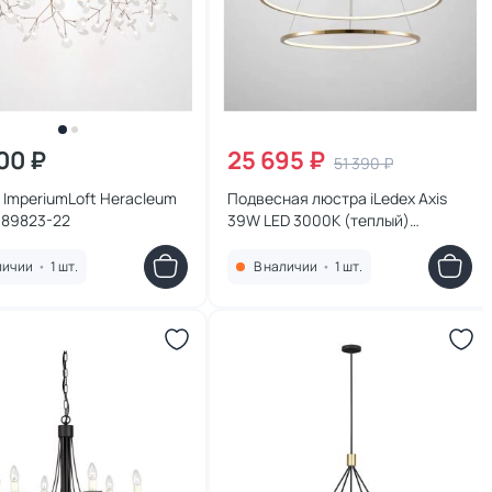
300 ₽
25 695 ₽
51 390 ₽
ImperiumLoft Heracleum
Подвесная люстра iLedex Axis
189823-22
39W LED 3000К (теплый)
10112P/2-39W-3000K (6/4) BR
личии
•
1 шт.
В наличии
•
1 шт.