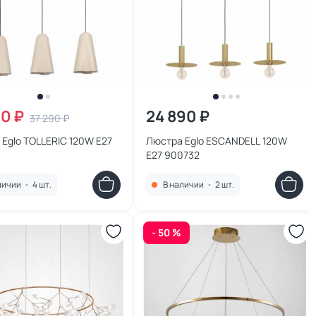
50 ₽
24 890 ₽
37 290 ₽
Eglo TOLLERIC 120W E27
Люстра Eglo ESCANDELL 120W
E27 900732
личии
•
4 шт.
В наличии
•
2 шт.
- 50 %