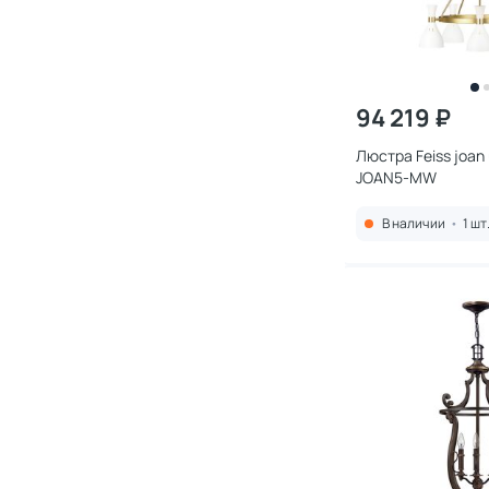
94 219 ₽
Люстра Feiss joan
JOAN5-MW
В наличии
•
1 шт