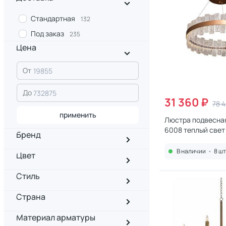
Стандартная
132
Под заказ
235
Цена
От
До
31 360 ₽
78 
применить
Люстра подвесная
6008 теплый свет
Бренд
3144967
В наличии
•
8 шт
Цвет
Стиль
Страна
Материал арматуры