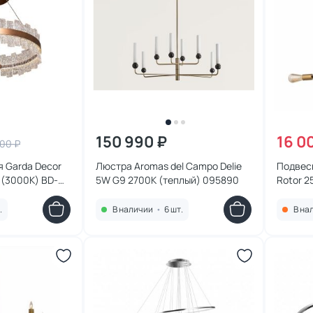
150 990 ₽
16 0
400 ₽
 Garda Decor
Люстра Aromas del Campo Delie
Подвес
 (3000К) BD-
5W G9 2700К (теплый) 095890
Rotor 2
.
В наличии
•
6 шт.
В на