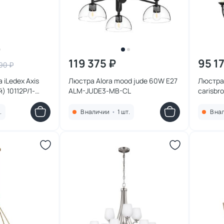
119 375 ₽
95 1
90 ₽
iLedex Axis
Люстра Alora mood jude 60W E27
Люстра 
) 10112P/1-
ALM-JUDE3-MB-CL
carisbr
BR
.
В наличии
•
1 шт.
В на