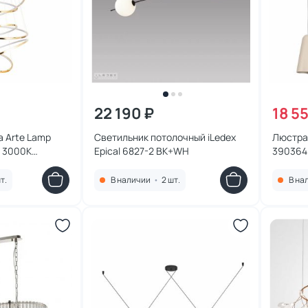
22 190 ₽
18 5
 Arte Lamp
Светильник потолочный iLedex
Люстра 
 3000К
Epical 6827-2 BK+WH
390364
-225PB
т.
В наличии
•
2 шт.
В на