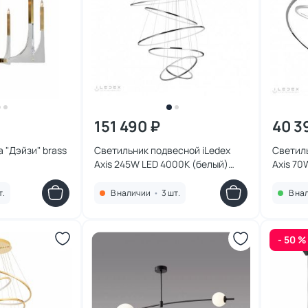
151 490 ₽
40 3
 "Дэйзи" brass
Светильник подвесной iLedex
Светиль
Axis 245W LED 4000К (белый)
Axis 70
XT04-D1200 CR
XT08-D
т.
В наличии
•
3 шт.
В на
- 50 %