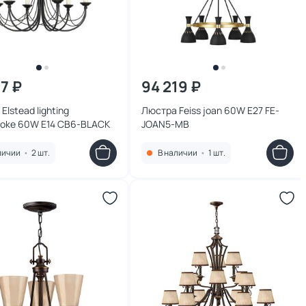
77 ₽
94 219 ₽
Elstead lighting
Люстра Feiss joan 60W E27 FE-
ooke 60W E14 CB6-BLACK
JOAN5-MB
личии
•
2 шт.
В наличии
•
1 шт.