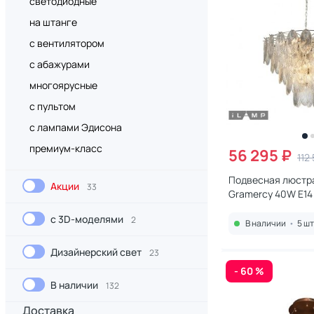
светодиодные
на штанге
с вентилятором
с абажурами
многоярусные
с пультом
с лампами Эдисона
премиум-класс
56 295 ₽
112
Подвесная люстр
Акции
33
Gramercy 40W E14 
с 3D-моделями
2
В наличии
•
5 шт
Дизайнерский свет
23
- 60 %
В наличии
132
Доставка