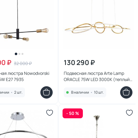
00 ₽
130 290 ₽
32 000 ₽
ная люстра Nowodvorski
Подвесная люстра Arte Lamp
5W E27 7935
ORACLE 75W LED 3000К (теплый)
A2964SP-75PB
личии
•
2 шт.
В наличии
•
10 шт.
- 50 %