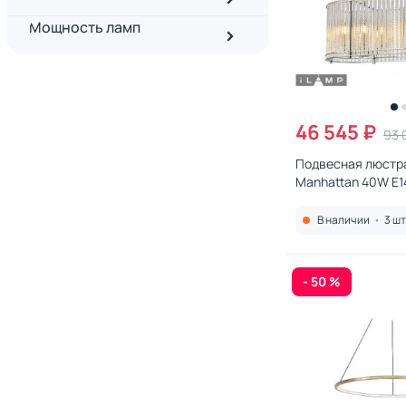
Мощность ламп
46 545 ₽
93 
Подвесная люстр
Manhattan 40W E14
В наличии
•
3 шт
- 50 %