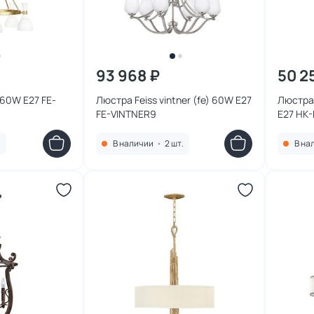
93 968 ₽
50 2
 60W E27 FE-
Люстра Feiss vintner (fe) 60W E27
Люстра 
FE-VINTNER9
E27 HK
.
В наличии
•
2 шт.
В на