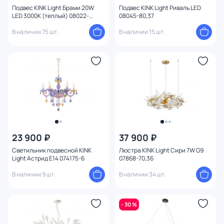
Подвес KINK Light Брами 20W
Подвес KINK Light Риваль LED
LED 3000К (теплый) 08022-
08045-80,37
80A,01
В наличии 75 шт.
В наличии 15 шт.
23 900 ₽
37 900 ₽
Светильник подвесной KINK
Люстра KINK Light Сири 7W G9
Light Астрид E14 074175-6
07868-70,36
В наличии 9 шт.
В наличии 34 шт.
- 30 %