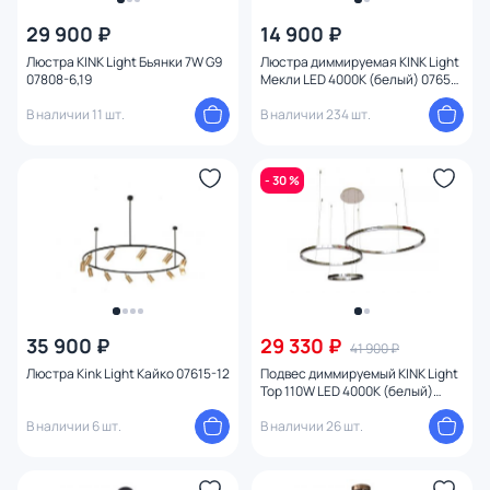
29 900 ₽
14 900 ₽
Люстра KINK Light Бьянки 7W G9
Люстра диммируемая KINK Light
07808-6,19
Мекли LED 4000К (белый) 07650-
6D,19(4000K)
В наличии 11 шт.
В наличии 234 шт.
- 30 %
35 900 ₽
29 330 ₽
41 900 ₽
Люстра Kink Light Кайко 07615-12
Подвес диммируемый KINK Light
Тор 110W LED 4000К (белый)
08223,02PA(4000K)
В наличии 6 шт.
В наличии 26 шт.