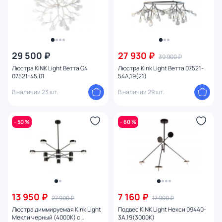
29 500 ₽
27 930 ₽
39 900 ₽
Люстра KINK Light Ветта G4
Люстра Kink Light Ветта 07521-
07521-45,01
54A,19(21)
В наличии 23 шт.
В наличии 29 шт.
- 50 %
- 60 %
13 950 ₽
7 160 ₽
27 900 ₽
17 900 ₽
Люстра диммируемая Kink Light
Подвес KINK Light Некси 09440-
Мекли черный (4000K) с
3A,19(3000K)