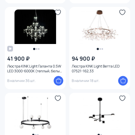
41 900 ₽
94 900 ₽
Люстра KINK Light Галанта 0.5W
Люстра KINK Light Ветта LED
LED 3000-6000К (теплый, белый,
07521-162,33
холодный) 07881-80,02(21)
В наличии 36 шт.
В наличии 18 шт.