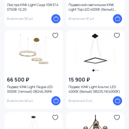
Цвет свечения
Люстра KINK Light Сида 10W E14
Подвесной светильник KINK
07508-12,20
Light Тор LED 4000К (белый)
08219,19PA(4000K)
В наличии 90 шт.
В наличии 91 шт.
Тип помещения
Управление
Назначение
Форма
Количество колец
66 500 ₽
15 900 ₽
Подвес KINK Light Лаура LED
Подвес KINK Light Альтис LED
Вид рассеивателя
3000К (теплый) 08246,36PA
4000К (белый) 08225,19(4000K)
В наличии 46 шт.
В наличии 5 шт.
Форма плафона
Количество плафонов