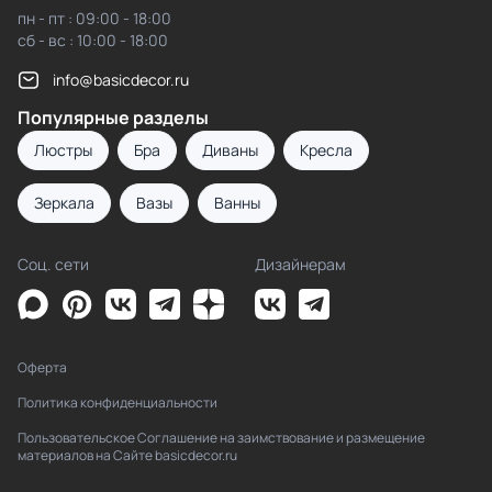
пн - пт : 09:00 - 18:00
сб - вс : 10:00 - 18:00
info@basicdecor.ru
Популярные разделы
Люстры
Бра
Диваны
Кресла
Зеркала
Вазы
Ванны
Соц. сети
Дизайнерам
Оферта
Политика конфиденциальности
Пользовательское Соглашение на заимствование и размещение
материалов на Сайте basicdecor.ru