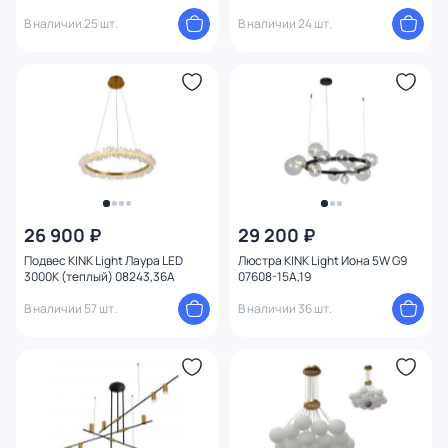
3*12W+3*16W (4000К) с пультом
В наличии 25 шт.
В наличии 24 шт.
ДУ 07649-6D,19(4000K)
26 900 ₽
29 200 ₽
Подвес KINK Light Лаура LED
Люстра KINK Light Иона 5W G9
3000К (теплый) 08243,36A
07608-15A,19
В наличии 57 шт.
В наличии 36 шт.