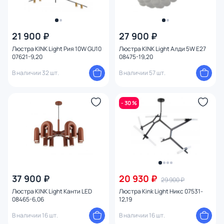
21 900 ₽
27 900 ₽
Люстра KINK Light Рия 10W GU10
Люстра KINK Light Алди 5W E27
07621-9,20
08475-19,20
В наличии 32 шт.
В наличии 57 шт.
- 30 %
37 900 ₽
20 930 ₽
29 900 ₽
Люстра KINK Light Канти LED
Люстра Kink Light Никс 07531-
08465-6,06
12,19
В наличии 16 шт.
В наличии 16 шт.