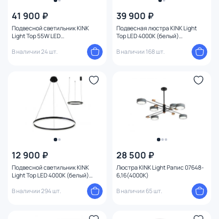
41 900 ₽
39 900 ₽
От
До
Подвесной светильник KINK
Подвесная люстра KINK Light
Light Тор 55W LED
Top LED 4000К (белый)
08223,33P(4000K)
08223,19PA(4000K)
В наличии 24 шт.
В наличии 168 шт.
Бренд
1
Цвет
Стиль
Материал арматуры
Материал плафона
12 900 ₽
28 500 ₽
Подвесной светильник KINK
Люстра KINK Light Рапис 07648-
Light Тор LED 4000К (белый)
6,16(4000K)
Материал
08213,19A(4000K)
В наличии 294 шт.
В наличии 65 шт.
Цвет арматуры