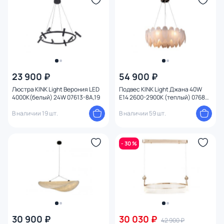
23 900 ₽
54 900 ₽
Люстра KINK Light Верония LED
Подвес KINK Light Джана 40W
4000K(белый) 24W 07613-8A,19
E14 2600-2900К (теплый) 07680-
80,36
В наличии 19 шт.
В наличии 59 шт.
- 30 %
30 900 ₽
30 030 ₽
42 900 ₽