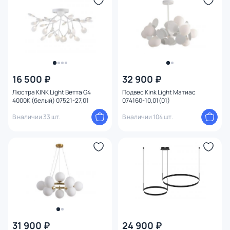
Цвет плафона
Размер
Высота (мм)
16 500 ₽
32 900 ₽
Ширина (мм)
Люстра KINK Light Ветта G4
Подвес Kink Light Матиас
4000К (белый) 07521-27,01
074160-10,01(01)
Длина (мм)
В наличии 33 шт.
В наличии 104 шт.
Диаметр (мм)
Количество ламп
Вид лампы
Цоколь
31 900 ₽
24 900 ₽