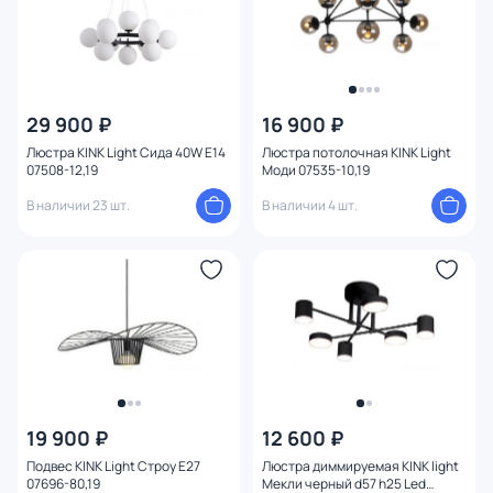
Оформление
Комплектация
29 900 ₽
16 900 ₽
Поверхность
Люстра KINK Light Сида 40W E14
Люстра потолочная KINK Light
07508-12,19
Моди 07535-10,19
Конструкция
В наличии 23 шт.
В наличии 4 шт.
Мощность ламп
19 900 ₽
12 600 ₽
Подвес KINK Light Строу E27
Люстра диммируемая KINK light
07696-80,19
Мекли черный d57 h25 Led