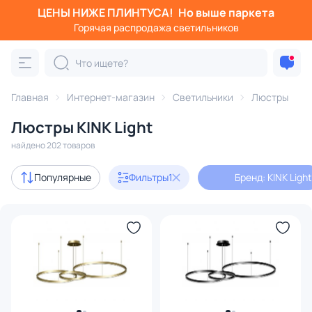
ЦЕНЫ НИЖЕ ПЛИНТУСА!
Но выше паркета
Фильтры
Горячая распродажа светильников
Бренд: KINK Light
Категория:
Люстры
Главная
Интернет-магазин
Светильники
Люстры
Люстры KINK Light
подвесные
потолочные
светодиодные
на штанге
найдено 202 товаров
Акции
40
Популярные
Фильтры
1
Бренд: KINK Light
с 3D-моделями
66
Дизайнерский свет
39
В наличии
195
Цена