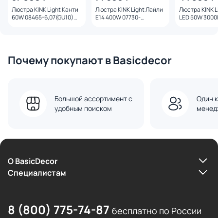
Люстра KINK Light Канти
Люстра KINK Light Лайли
Люстра KINK L
60W 08465-6,07(GU10)
Е14 400W 07730-
LED 50W 3000
лазурный
60,20(01) бронза/белый
120,36 латунь
Почему покупают в Basicdecor
Большой ассортимент с
Один к
удобным поиском
менед
О BasicDecor
Cпециалистам
8 (800) 775-74-87
бесплатно по России