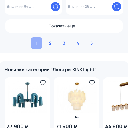
пультом ДУ 07649-13D,19
В наличии 94 шт.
В наличии 25 шт.
Показать еще ...
1
2
3
4
5
Новинки категории "Люстры KINK Light"
37 900 ₽
71 600 ₽
44 900 ₽