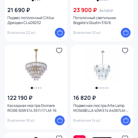
21 690 ₽
23 900 ₽
34 100 ₽
От
До
Подвес потолочный Citilux
Потолочный светильник
Дрезден CL409232
Bogate's Glustin 316/6
В наличии 22 шт.
В наличии 10 шт.
Бренд
Цвет
Стиль
Страна
Материал арматуры
122 190 ₽
16 820 ₽
Каскадная люстра Divinare
Подвесная люстра Arte Lamp
ROSIE 60W E14 3511/17 LM-16
ROSABELLA 40W E14 A4067LM-
Материал плафона
7CC
В наличии 18 шт.
В наличии 14 шт.
Цвет арматуры