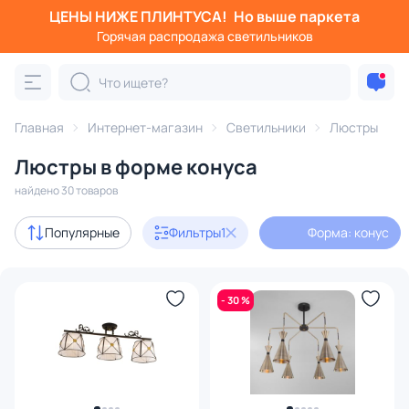
ЦЕНЫ НИЖЕ ПЛИНТУСА!
Но выше паркета
Фильтры
Горячая распродажа светильников
Форма: конус
Категория:
Люстры
Главная
Интернет-магазин
Светильники
Люстры
Люстры в форме конуса
подвесные
потолочные
светодиодные
на штанге
найдено 30 товаров
Акции
3
Популярные
Фильтры
1
Форма: конус
с 3D-моделями
3
- 30 %
Дизайнерский свет
2
В наличии
19
Цена