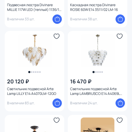
Форма
Подвесная люстра Divinare
Каскадная люстра Divinare
1
MILLIE 117W LED (теплый) 1136/17
ROSIE 60W E14 3511/02 LM-16
SP-140
В наличии 33 шт.
В наличии 38 шт.
Вид рассеивателя
Форма плафона
Количество плафонов
Оформление
Способ крепления
20 120 ₽
16 470 ₽
Светильник подвесной Arte
Светильник подвесной Arte
Конструкция
Lamp LILLY E14 A4070LM-12GO
Lamp LAMBRUSCO E14 A4069LM-
13AB
В наличии 83 шт.
В наличии 24 шт.
Мощность ламп