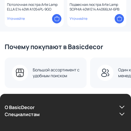
Потолочная люстра Arte Lamp
Подвесная люстра Arte Lamp
ELLA E14 40W A1054PL-9GO
SOPHIA 40W E14 A4066LM-6PB
Уточняйте
Уточняйте
Почему покупают в Basicdecor
Большой ассортимент с
Один к
удобным поиском
менед
О BasicDecor
Cпециалистам