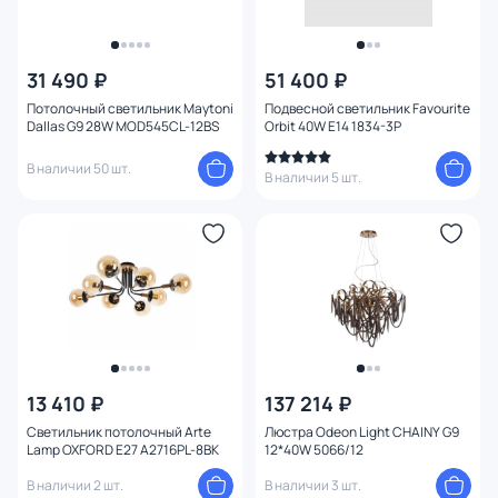
31 490 ₽
51 400 ₽
Потолочный светильник Maytoni
Подвесной светильник Favourite
Dallas G9 28W MOD545CL-12BS
Orbit 40W E14 1834-3P
В наличии 50 шт.
В наличии 5 шт.
13 410 ₽
137 214 ₽
Светильник потолочный Arte
Люстра Odeon Light CHAINY G9
Lamp OXFORD E27 A2716PL-8BK
12*40W 5066/12
В наличии 2 шт.
В наличии 3 шт.