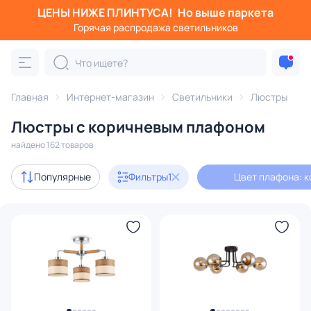
ЦЕНЫ НИЖЕ ПЛИНТУСА!
Но выше паркета
Фильтры
Горячая распродажа светильников
Цвет плафона: коричневый
Категория:
Люстры
Главная
Интернет-магазин
Светильники
Люстры
Люстры с коричневым плафоном
подвесные
потолочные
светодиодные
на штанге
найдено 162 товаров
Акции
13
Популярные
Фильтры
1
Цвет плафона: 
с 3D-моделями
10
Дизайнерский свет
30
В наличии
95
Доставка