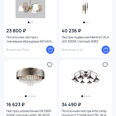
23 800 ₽
40 236 ₽
Потолочная люстра с
Люстра подвесная Mantra CALA
тканевыми абажурами 60149/6
LED 3000К (теплый) 8082
латунь
В наличии 10 шт.
В наличии 2 шт.
16 623 ₽
34 490 ₽
Люстра Lussole Кенаи G9 2900-
Потолочная люстра Arte Lamp
3100К (теплый) 40W LSP-8025
Grazioso E27 60W A4577PL-8CK