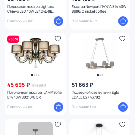
Подвесная люстра Lightera
Люстра Newport ПАУЛА E14 40W
Chievo LED 40W LE424L-8B
8686/C nickel coffee
коричневый
В наличии 2 шт.
В наличии 4 шт.
- 50 %
45 695 ₽
51 863 ₽
91 390 ₽
Потолочная люстра iLAMP Sofia
Подвесной светильник Eglo
E14 40W 88210/8 CR
EDALE E27 43782
В наличии 4 шт.
В наличии 1 шт.