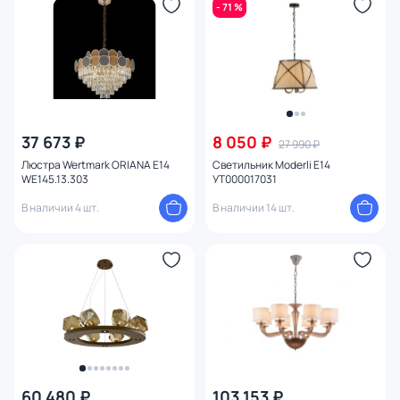
- 71 %
37 673 ₽
8 050 ₽
27 990 ₽
Люстра Wertmark ORIANA E14
Светильник Moderli E14
WE145.13.303
УТ000017031
В наличии 4 шт.
В наличии 14 шт.
60 480 ₽
103 153 ₽