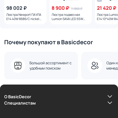
98 002 ₽
8 900 ₽
21 420 ₽
11 865 ₽
Люстра Newport ПАУЛА
Люстра подвесная
Люстра Lumi
E14 40W 8686/C nickel
Lumion SAVA LED 55W
E14 10*40W 84
cognac
3000/4000/6000K
MODERNI
8373/55L LEDIO
Почему покупают в Basicdecor
Большой ассортимент с
Один к
удобным поиском
менед
О BasicDecor
Cпециалистам