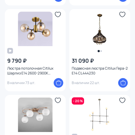
9 790 ₽
31 090 ₽
Люстра потолочная Citilux
Подвесная люстра Citilux Гера-2
Шарлиз E14 2600-2900К
E14 CL444230
(теплый) 40W CL143143
В наличии 73 шт.
В наличии 22 шт.
- 20 %