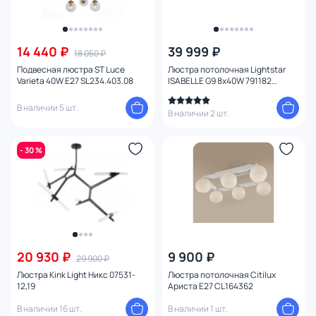
14 440 ₽
39 999 ₽
18 050 ₽
Подвесная люстра ST Luce
Люстра потолочная Lightstar
Varieta 40W E27 SL234.403.08
ISABELLE G9 8х40W 791182
золото
В наличии 5 шт.
В наличии 2 шт.
- 30 %
20 930 ₽
9 900 ₽
29 900 ₽
Люстра Kink Light Никс 07531-
Люстра потолочная Citilux
12,19
Ариста E27 CL164362
В наличии 16 шт.
В наличии 1 шт.