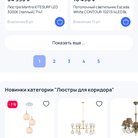
Люстра Mantra KITESURF LED
Потолочный светильник Escada
3000К (теплый) 7141
White CONTOUR 10213/4LED BL
В наличии 8 шт.
В наличии 11 шт.
Показать еще ...
1
2
3
4
5
Новинки категории "Люстры для коридора"
- 7 %