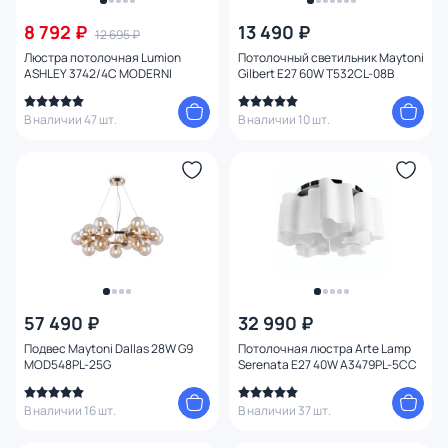
8 792 ₽
13 490 ₽
12 695 ₽
Цена
Люстра потолочная Lumion
Потолочный светильник Maytoni
ASHLEY 3742/4C MODERNI
Gilbert E27 60W T532CL-08B
От
До
В наличии 47 шт.
В наличии 10 шт.
Бренд
Цвет
Стиль
Страна
57 490 ₽
32 990 ₽
Подвес Maytoni Dallas 28W G9
Потолочная люстра Arte Lamp
Материал арматуры
MOD548PL-25G
Serenata E27 40W A3479PL-5CC
В наличии 16 шт.
В наличии 37 шт.
Материал плафона