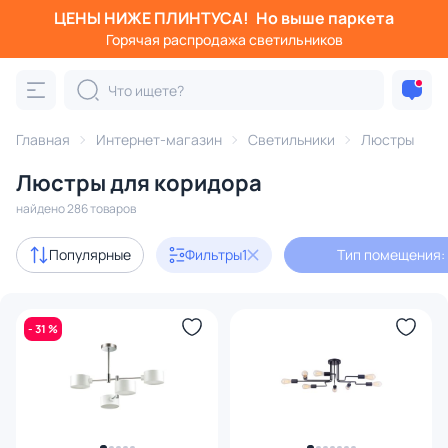
ЦЕНЫ НИЖЕ ПЛИНТУСА!
Но выше паркета
Фильтры
Горячая распродажа светильников
Тип помещения: коридор
Категория:
Люстры
Главная
Интернет-магазин
Светильники
Люстры
Люстры для коридора
подвесные
потолочные
светодиодные
на штанге
найдено 286 товаров
Акции
36
Популярные
Фильтры
1
Тип помещения:
с 3D-моделями
36
- 31 %
Дизайнерский свет
41
В наличии
120
Доставка