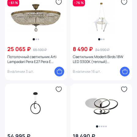
- 61 %
- 76 %
25 065 ₽
8 490 ₽
65 100 ₽
34 990 ₽
Потолочный светильник Arti
Светильник Moderli Birds 18W
Lampadari Pera E27 Pera E
LED 3300К (теплый)
1.3.60.2.100 MA
УТ000024012
В наличии 3 шт.
В наличии 16 шт.
54 995 ₽
18 490 ₽