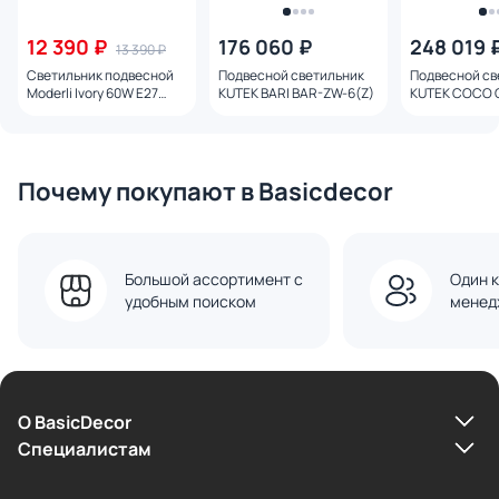
12 390 ₽
176 060 ₽
248 019 
13 390 ₽
Светильник подвесной
Подвесной светильник
Подвесной св
Moderli Ivory 60W E27
KUTEK BARI BAR-ZW-6(Z)
KUTEK COCO 
УТ000038711
5(P/A)
Почему покупают в Basicdecor
Большой ассортимент с
Один к
удобным поиском
менед
О BasicDecor
Cпециалистам