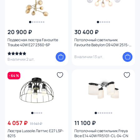
20 900 ₽
30 400 ₽
Подвесная люстра Favourite
Потолочный светильник
Traube 40W E27 2360-6P
Favourite Babylon G9 40W 2515-
9U
В наличии 13 шт.
В наличии 2 шт.
- 64 %
4 057 ₽
11 100 ₽
11 141 ₽
Люстра Lussole Латтис E27 LSP-
Потолочный светильник Freya
8215
Bice E14 40W FR5101-CL-04-CN