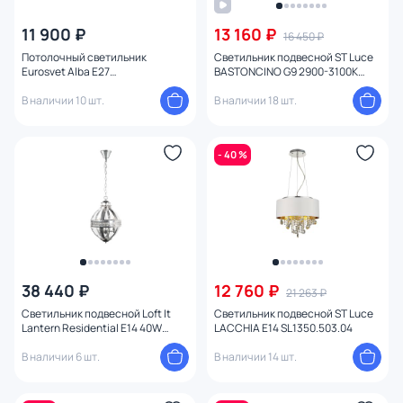
11 900 ₽
13 160 ₽
16 450 ₽
Потолочный светильник
Светильник подвесной ST Luce
Eurosvet Alba E27
BASTONCINO G9 2900-3100К
4690389135606
(теплый) SL429.403.06
В наличии 10 шт.
В наличии 18 шт.
- 40 %
38 440 ₽
12 760 ₽
21 263 ₽
Светильник подвесной Loft It
Светильник подвесной ST Luce
Lantern Residential E14 40W
LACCHIA E14 SL1350.503.04
LOFT3043-CH
В наличии 6 шт.
В наличии 14 шт.