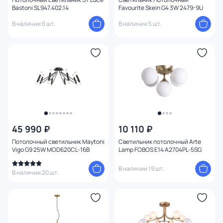
Bastoni SL947.402.14
Favourite Skein G4 3W 2479-9U
Конструкция
В наличии 6 шт.
В наличии 5 шт.
Мощность ламп
Умный дом
45 990 ₽
10 110 ₽
Потолочный светильник Maytoni
Светильник потолочный Arte
Vigo G9 25W MOD620CL-16B
Lamp FOBOS E14 A2704PL-5SG
В наличии 19 шт.
В наличии 20 шт.