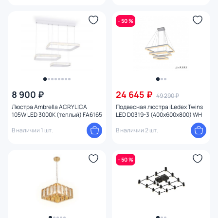
- 50 %
8 900 ₽
24 645 ₽
49 290 ₽
Люстра Ambrella ACRYLICA
Подвесная люстра iLedex Twins
105W LED 3000К (теплый) FA6165
LED D0319-3 (400x600x800) WH
В наличии 1 шт.
В наличии 2 шт.
- 50 %