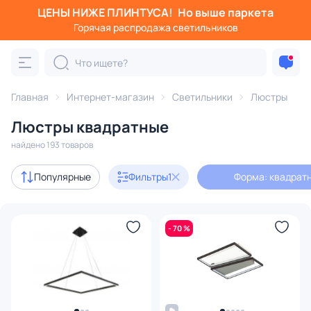
ЦЕНЫ НИЖЕ ПЛИНТУСА!
Но выше паркета
Фильтры
Горячая распродажа светильников
Форма: квадратная
Категория:
Люстры
Главная
Интернет-магазин
Светильники
Люстры
Люстры квадратные
подвесные
потолочные
светодиодные
на штанге
найдено 193 товаров
Акции
17
Популярные
Фильтры
1
Форма: квадрат
с 3D-моделями
1
- 70 %
Дизайнерский свет
20
В наличии
117
Доставка