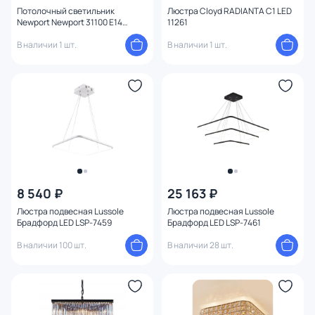
Потолочный светильник
Люстра Cloyd RADIANTA C1 LED
Newport Newport 31100 E14
11261
31112/PL nickel
В наличии 1 шт.
В наличии 1 шт.
8 540 ₽
25 163 ₽
Люстра подвесная Lussole
Люстра подвесная Lussole
Брадфорд LED LSP-7459
Брадфорд LED LSP-7461
В наличии 100 шт.
В наличии 28 шт.