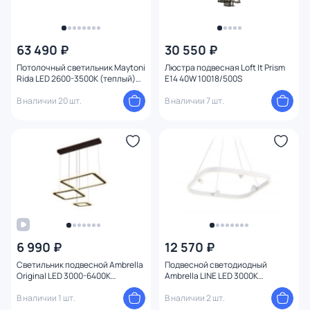
63 490 ₽
30 550 ₽
Потолочный светильник Maytoni
Люстра подвесная Loft It Prism
Rida LED 2600-3500К (теплый)
E14 40W 10018/500S
78W MOD015CL-L80GK
В наличии 20 шт.
В наличии 7 шт.
6 990 ₽
12 570 ₽
Светильник подвесной Ambrella
Подвесной светодиодный
Original LED 3000-6400К
Ambrella LINE LED 3000К
(теплый, белый, холодный)
(теплый) FL5802
FA433
В наличии 1 шт.
В наличии 2 шт.