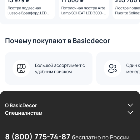
13 979 ₽
11 000 ₽
255 700 
Люстра подвесная
Потолочная люстра Arte
Люстра подв
Lussole Брадфорд LED
Lamp SCHEAT LED 3000-
Fluorite Solide
LSP-7460
6500K 74W A2658PL-
16P латунь
58WH белая
Почему покупают в Basicdecor
Большой ассортимент с
Один к
удобным поиском
менед
О BasicDecor
Cпециалистам
8 (800) 775-74-87
бесплатно по России