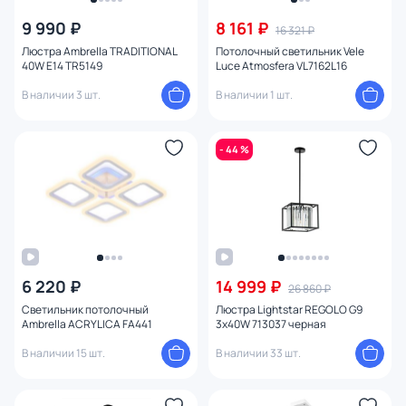
9 990 ₽
8 161 ₽
16 321 ₽
Люстра Ambrella TRADITIONAL
Потолочный светильник Vele
40W E14 TR5149
Luce Аtmosfera VL7162L16
В наличии 3 шт.
В наличии 1 шт.
- 44 %
6 220 ₽
14 999 ₽
26 860 ₽
Светильник потолочный
Люстра Lightstar REGOLO G9
Ambrella ACRYLICA FA441
3х40W 713037 черная
В наличии 15 шт.
В наличии 33 шт.