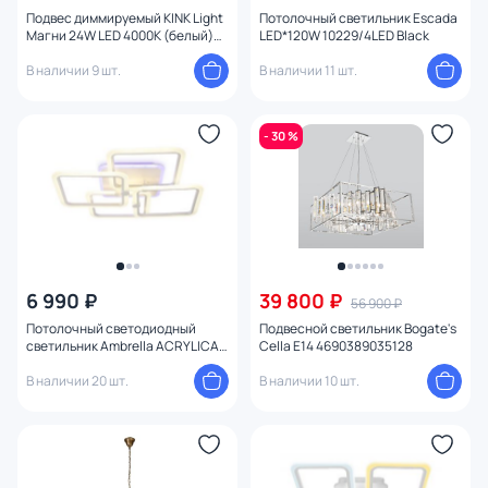
Количество ламп
Подвес диммируемый KINK Light
Потолочный светильник Escada
Магни 24W LED 4000К (белый)
LED*120W 10229/4LED Black
08557-60*60,19
В наличии 9 шт.
В наличии 11 шт.
Вид лампы
Цоколь
- 30 %
Цвет свечения
Тип помещения
Управление
6 990 ₽
39 800 ₽
56 900 ₽
Потолочный светодиодный
Подвесной светильник Bogate's
Назначение
светильник Ambrella ACRYLICA
Cella E14 4690389035128
FA537
В наличии 20 шт.
В наличии 10 шт.
Форма
1
Вид рассеивателя