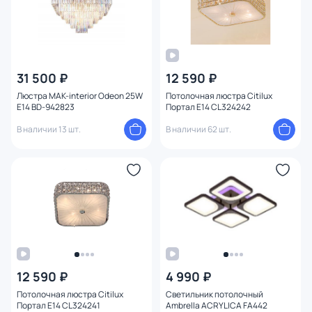
31 500 ₽
12 590 ₽
Люстра MAK-interior Odeon 25W
Потолочная люстра Citilux
E14 BD-942823
Портал E14 CL324242
В наличии 13 шт.
В наличии 62 шт.
12 590 ₽
4 990 ₽
Потолочная люстра Citilux
Светильник потолочный
Портал E14 CL324241
Ambrella ACRYLICA FA442