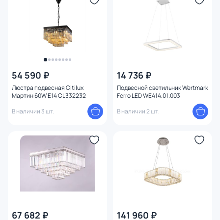
54 590 ₽
14 736 ₽
Люстра подвесная Citilux
Подвесной светильник Wertmark
Мартин 60W E14 CL332232
Ferro LED WE414.01.003
В наличии 3 шт.
В наличии 2 шт.
67 682 ₽
141 960 ₽