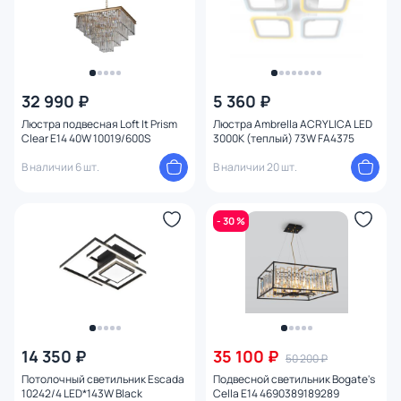
Форма плафона
Количество плафонов
32 990 ₽
5 360 ₽
Оформление
Люстра подвесная Loft It Prism
Люстра Ambrella ACRYLICA LED
Clear E14 40W 10019/600S
3000К (теплый) 73W FA4375
Функции
В наличии 6 шт.
В наличии 20 шт.
Комплектация
- 30 %
Способ крепления
Степень пыле-влагозащиты
Конструкция
14 350 ₽
35 100 ₽
50 200 ₽
Мощность ламп
Потолочный светильник Escada
Подвесной светильник Bogate's
10242/4 LED*143W Black
Cella E14 4690389189289