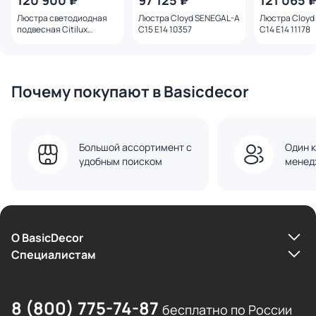
120 900 ₽
97 125 ₽
121 065 
Люстра светодиодная
Люстра Cloyd SENEGAL-A
Люстра Cloyd
подвесная Citilux
C15 E14 10357
C14 E14 11178
DELTORO E27 3000К 50W
CL327160
Почему покупают в Basicdecor
Большой ассортимент с
Один к
удобным поиском
менед
О BasicDecor
Cпециалистам
8 (800) 775-74-87
бесплатно по России