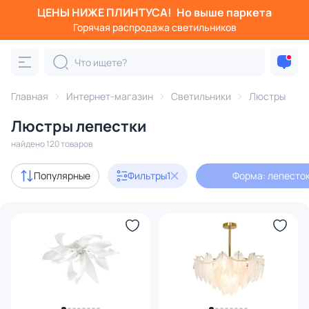
ЦЕНЫ НИЖЕ ПЛИНТУСА!
Но выше паркета
Фильтры
Горячая распродажа светильников
Форма: лепесток
Категория:
Люстры
Главная
Интернет-магазин
Светильники
Люстры
Люстры лепестки
подвесные
потолочные
светодиодные
на штанге
найдено 120 товаров
Акции
13
Популярные
Фильтры
1
Форма: лепесто
с 3D-моделями
8
Дизайнерский свет
1
В наличии
77
Доставка