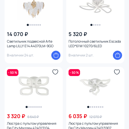
14 070 ₽
5 320 ₽
Светильник подвесной Arte
Потолочный светильник Escada
Lamp LILLY E14 A4070LM-9GO
LED*61W 10270/6LED
В наличии 24 шт.
В наличии 2 шт.
- 50 %
- 50 %
3 320 ₽
6 035 ₽
6 640 ₽
12 070 ₽
Люстра с пультом управления
Люстра с пультом управления
De City Мадлен 424013104
De City Мадлен 424013907