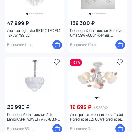
47 999 ₽
136 300 ₽
Люстра Lightstar RETRO LED E14
Подвесной светильник Eurosvet
12х8W 799122
Uma 59W 4000К (белый)
4690389188398
В наличии 1 шт.
В наличии 10 шт.
- 61 %
26 990 ₽
16 695 ₽
43 360 ₽
Подвесной светильник Arte
Люстра потолочная Lucia Tucci
Lamp KAPRI 40W E14 A4078LM-
Fiori di rose E27 60W Fiori di rose
6CC
114.3
В наличии 83 шт.
В наличии 3 шт.