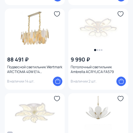
88 491 ₽
9 990 ₽
Подвесной светильник Wertmark
Потолочный светильник
ARCTIOMA 40W E14
Ambrella ACRYLICA FA579
WE126.14.303
В наличии 14 шт.
В наличии 2 шт.