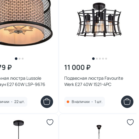
79 ₽
11 000 ₽
ная люстра Lussole
Подвесная люстра Favourite
аун E27 60W LSP-9676
Werk E27 40W 1521-4PC
личии
•
22 шт.
В наличии
•
1 шт.