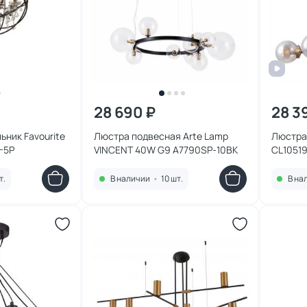
28 690 ₽
28 3
ьник Favourite
Люстра подвесная Arte Lamp
Люстра 
4-5P
VINCENT 40W G9 A7790SP-10BK
CL1051
т.
В наличии
•
10 шт.
В на