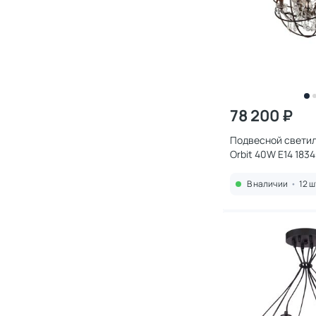
78 200 ₽
Подвесной светил
Orbit 40W E14 183
В наличии
•
12 ш