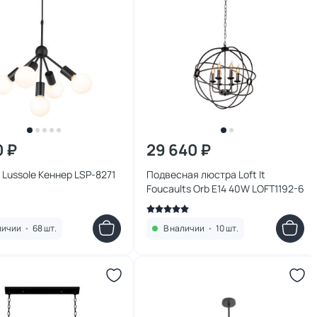
0 ₽
29 640 ₽
Lussole Кеннер LSP-8271
Подвесная люстра Loft It
Foucaults Orb E14 40W LOFT1192-6
личии
•
68 шт.
В наличии
•
10 шт.