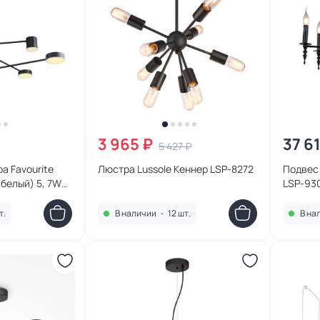
3 965 ₽
37 6
5 427 ₽
а Favourite
Люстра Lussole Кеннер LSP-8272
Подвес 
белый) 5, 7W
LSP-93
т.
В наличии
•
12 шт.
В на