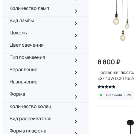
Количество ламп
Вид лампы
Цоколь
Цвет свечения
Тип помещения
8 800 ₽
Управление
Подвесная люстра 
E27 40W LOFT1162
Назначение
Форма
В наличии
•
20 ш
Количество колец
Вид рассеивателя
Форма плафона