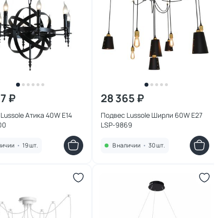
17 ₽
28 365 ₽
Lussole Атика 40W E14
Подвес Lussole Ширли 60W E27
00
LSP-9869
личии
•
19 шт.
В наличии
•
30 шт.