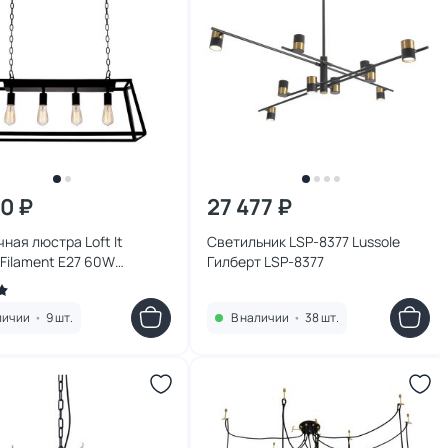
70 ₽
27 477 ₽
ная люстра Loft It
Светильник LSP-8377 Lussole
Filament E27 60W
Гилберт LSP-8377
10C
личии
•
9 шт.
В наличии
•
38 шт.