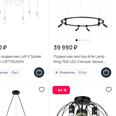
0 ₽
39 990 ₽
подвесная Loft It Spider
Подвесная люстра Arte Lamp
W LOFT1162W/6
Ring 75W LED (теплый, белый,
холодный) A2186SP-1BK
личии
•
8 шт.
В наличии
•
51 шт.
- 64 %