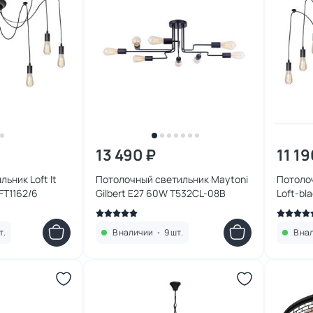
13 490 ₽
11 19
ьник Loft It
Потолочный светильник Maytoni
Потолоч
FT1162/6
Gilbert E27 60W T532CL-08B
Loft-bl
т.
В наличии
•
9 шт.
В на