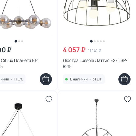
90 ₽
4 057 ₽
11 141 ₽
Citilux Планета E14
Люстра Lussole Латтис E27 LSP-
95
8215
личии
•
11 шт.
В наличии
•
31 шт.