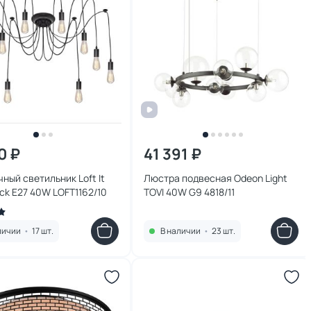
0 ₽
41 391 ₽
ный светильник Loft It
Люстра подвесная Odeon Light
ack E27 40W LOFT1162/10
TOVI 40W G9 4818/11
личии
•
17 шт.
В наличии
•
23 шт.