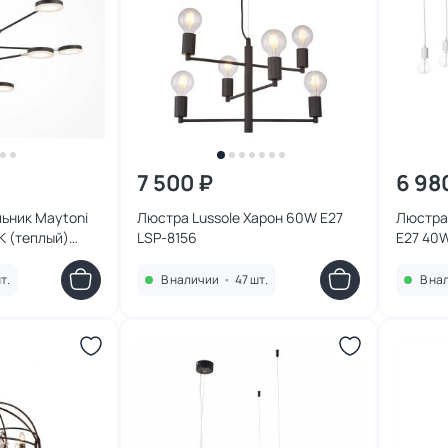
7 500 ₽
6 98
ьник Maytoni
Люстра Lussole Харон 60W E27
Люстра 
К (теплый)
LSP-8156
E27 40
K
т.
В наличии
•
47 шт.
В на