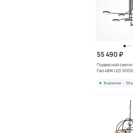
55 490 ₽
Подвесной светил
Fad 48W LED 3000
MOD070PL-L48B3
В наличии
•
39 ш