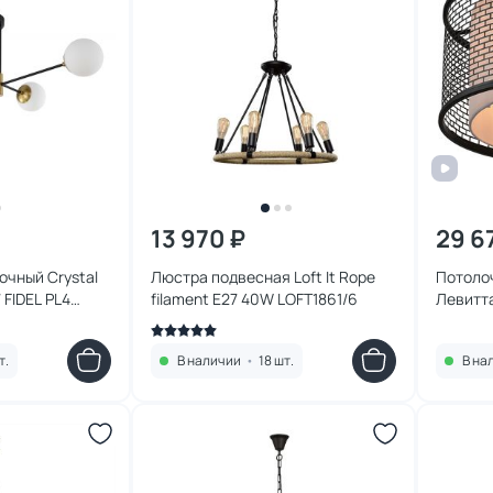
13 970 ₽
29 6
очный Crystal
Люстра подвесная Loft It Rope
Потолоч
FIDEL PL4
filament E27 40W LOFT1861/6
Левитт
т.
В наличии
•
18 шт.
В на