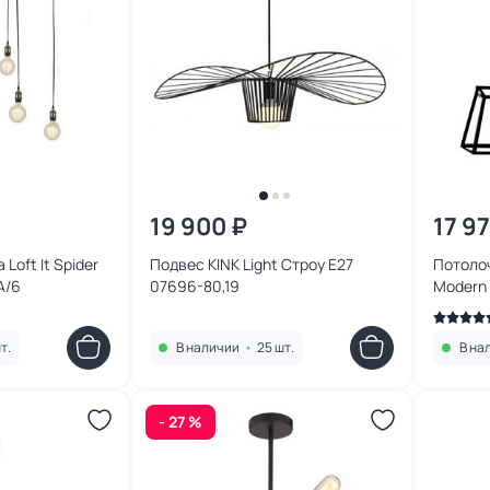
19 900 ₽
17 9
Loft It Spider
Подвес KINK Light Строу E27
Потолоч
A/6
07696-80,19
Modern 
LOFT31
т.
В наличии
•
25 шт.
В на
- 27 %