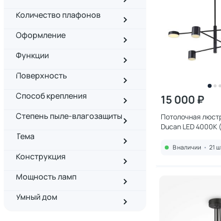
Количество плафонов
Оформление
Функции
Поверхность
Способ крепления
15 000 ₽
Степень пыле-влагозащиты
Потолочная люстр
Ducan LED 4000К (
Тема
3094-6P
В наличии
•
21 ш
Конструкция
Мощность ламп
Умный дом