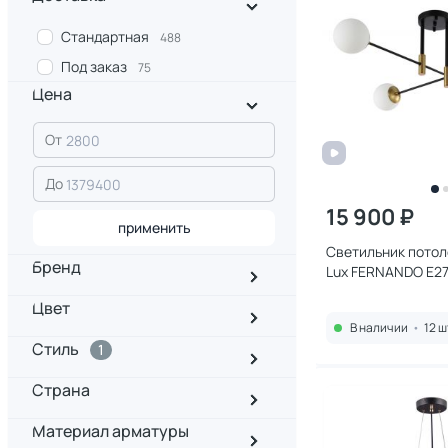
Стандартная
488
Под заказ
75
Цена
От
До
15 900 ₽
применить
Светильник потол
Бренд
Lux FERNANDO E27 
BLACK
Цвет
В наличии
•
12 ш
Стиль
1
Страна
Материал арматуры