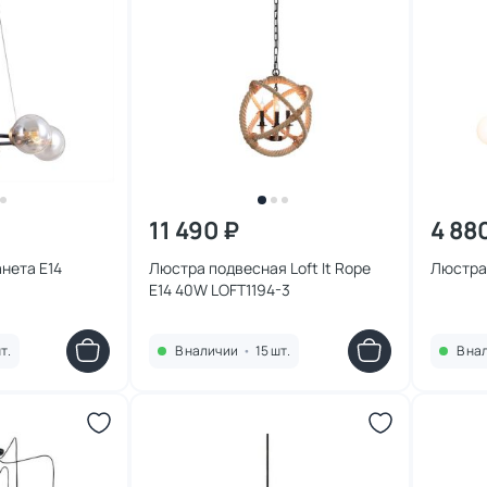
11 490 ₽
4 88
анета E14
Люстра подвесная Loft It Rope
Люстра 
E14 40W LOFT1194-3
т.
В наличии
•
15 шт.
В на