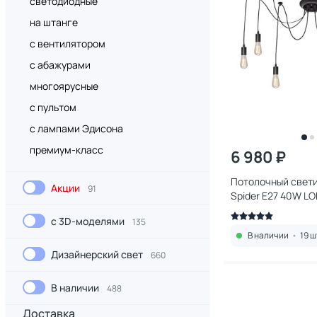
светодиодные
на штанге
с вентилятором
с абажурами
многоярусные
с пультом
с лампами Эдисона
премиум-класс
6 980 ₽
Потолочный светил
Акции
91
Spider E27 40W LO
с 3D-моделями
135
В наличии
•
19 ш
Дизайнерский свет
660
В наличии
488
Доставка