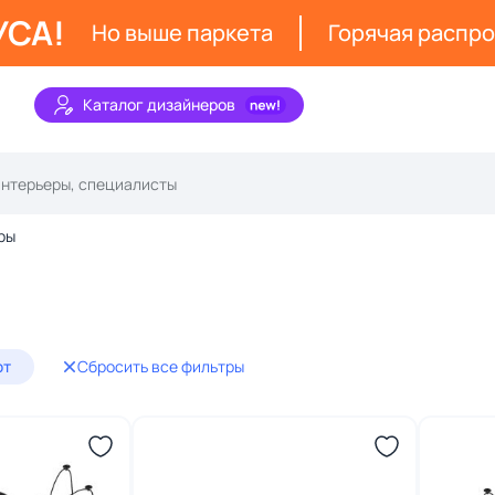
УСА!
Но выше паркета
Горячая распр
Каталог дизайнеров
ры
фт
Сбросить все фильтры