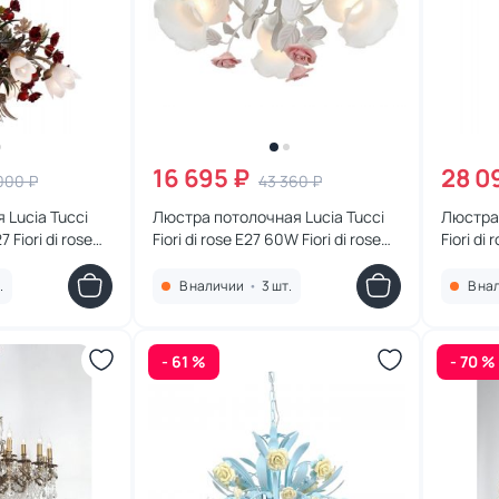
16 695 ₽
28 0
000 ₽
43 360 ₽
 Lucia Tucci
Люстра потолочная Lucia Tucci
Люстра 
7 Fiori di rose
Fiori di rose E27 60W Fiori di rose
Fiori di
114.3
108.6
.
В наличии
•
3 шт.
В на
- 61 %
- 70 %