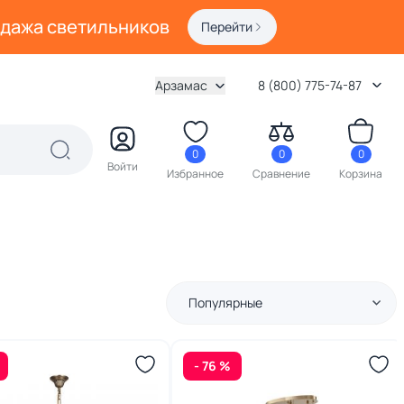
одажа светильников
Перейти
Арзамас
8 (800) 775-74-87
0
0
0
Войти
Избранное
Сравнение
Корзина
Популярные
- 76 %