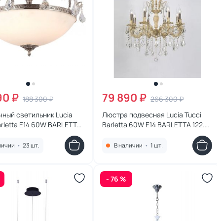
90 ₽
79 890 ₽
188 300 ₽
266 300 ₽
ный светильник Lucia
Люстра подвесная Lucia Tucci
arletta E14 60W BARLETTA
Barletta 60W E14 BARLETTA 122.8
720 coffe gold
cream white
личии
•
23 шт.
В наличии
•
1 шт.
- 76 %