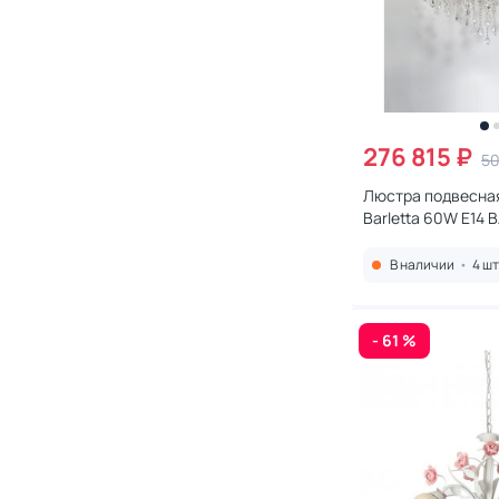
276 815 ₽
50
Люстра подвесная
Barletta 60W E14
122.12.6 antique
В наличии
•
4 шт
- 61 %