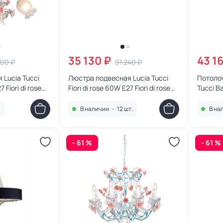
35 130 ₽
43 1
800 ₽
91 240 ₽
 Lucia Tucci
Люстра подвесная Lucia Tucci
Потолоч
7 Fiori di rose
Fiori di rose 60W E27 Fiori di rose
Tucci B
105.6.2
181.8 D6
.
В наличии
•
12 шт.
В на
- 61 %
- 61 %