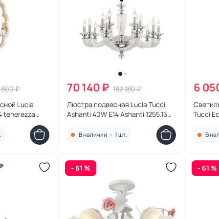
70 140 ₽
6 05
 800 ₽
182 180 ₽
сной Lucia
Люстра подвесная Lucia Tucci
Светиль
4 tenerezza
Ashanti 40W E14 Ashanti 1255.15
Tucci E
clear
1671.1 D
.
В наличии
•
1 шт.
В на
- 61 %
- 61 %