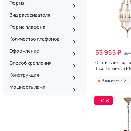
Форма
Вид рассеивателя
Форма плафона
Количество плафонов
Оформление
53 955 ₽
224
Способ крепления
Светильник подве
Tucci tenerezza E1
5490.8 gold
Конструкция
В наличии
•
2 шт
Мощность ламп
- 61 %