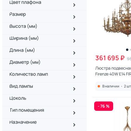
Цвет плафона
Размер
Высота (мм)
Ширина (мм)
Длина (мм)
361 695 ₽
9
Диаметр (мм)
Люстра подвесная
Количество ламп
Firenze 40W E14 F
1780.30.3 antique 
Вид лампы
В наличии
•
2 шт
Цоколь
- 76 %
Тип помещения
Назначение