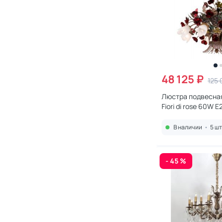
48 125 ₽
125 
Люстра подвесная
Fiori di rose 60W E2
1760.8
В наличии
•
5 шт
- 45 %