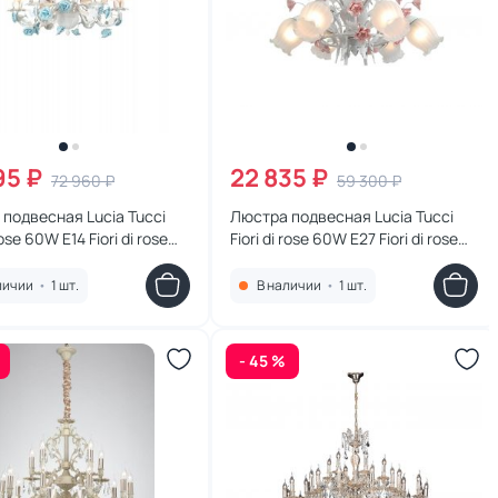
95 ₽
22 835 ₽
72 960 ₽
59 300 ₽
подвесная Lucia Tucci
Люстра подвесная Lucia Tucci
 rose 60W E14 Fiori di rose
Fiori di rose 60W E27 Fiori di rose
106.6
личии
•
1 шт.
В наличии
•
1 шт.
- 45 %