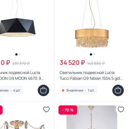
10 ₽
34 520 ₽
231 370 ₽
143 830 ₽
ник подвесной Lucia
Светильник подвесной Lucia
MOON G9 MOON 4670.9
Tucci Fabian G9 fabian 1554.5 gold
leaf
личии
•
4 шт.
В наличии
•
1 шт.
- 70 %