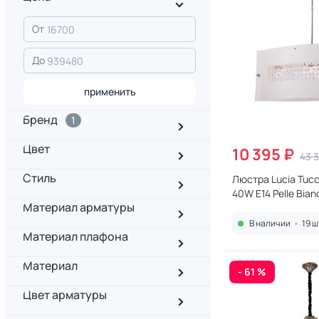
От
До
применить
Бренд
1
Цвет
10 395 ₽
43 
Стиль
Люстра Lucia Tucci
40W E14 Pelle Bian
Материал арматуры
В наличии
•
19 ш
Материал плафона
Материал
- 61 %
Цвет арматуры