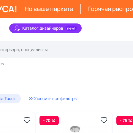
УСА!
Но выше паркета
Горячая распр
Каталог дизайнеров
ры
ia Tucci
Сбросить все фильтры
- 70 %
- 76 %