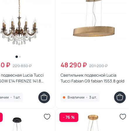
60 ₽
48 290 ₽
229 830 ₽
201 200 ₽
подвесная Lucia Tucci
Светильник подвесной Lucia
 60W E14 FIRENZE 141.8
Tucci Fabian G9 fabian 1553.8 gold
личии
•
1 шт.
В наличии
•
3 шт.
- 76 %