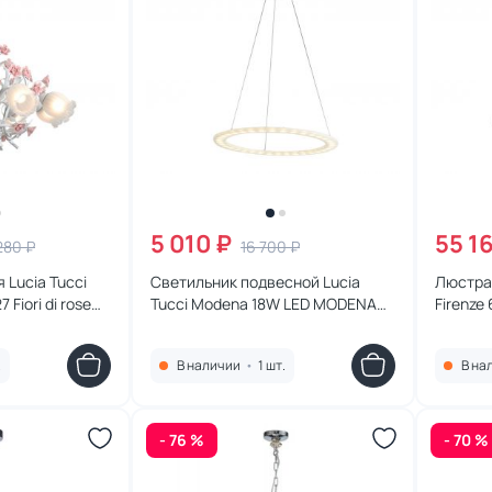
5 010 ₽
55 1
280 ₽
16 700 ₽
 Lucia Tucci
Светильник подвесной Lucia
Люстра 
7 Fiori di rose
Tucci Modena 18W LED MODENA
Firenze
173.1 LED
antique
.
В наличии
•
1 шт.
В на
- 76 %
- 70 %