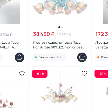
38 450 ₽
172 
3 300 ₽
99 860 ₽
 Lucia Tucci
Люстра подвесная Lucia Tucci
Люстра 
 BARLETTA
Fiori di rose 60W E27 Fiori di rose
Barlett
184.8.1
1730.15
.
В наличии
•
14 шт.
В на
- 61 %
- 70 %