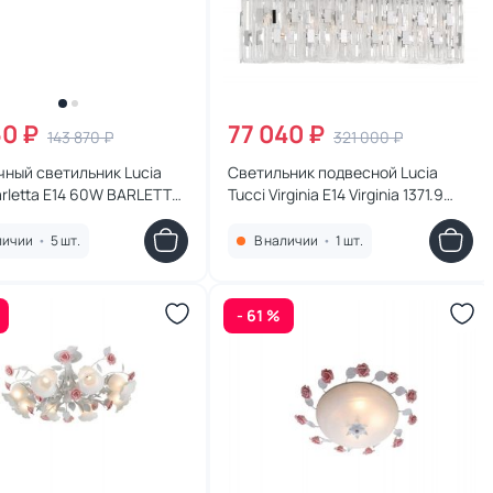
60 ₽
77 040 ₽
143 870 ₽
321 000 ₽
ный светильник Lucia
Светильник подвесной Lucia
arletta E14 60W BARLETTA
Tucci Virginia E14 Virginia 1371.9
20 coffe gold
chrome
личии
•
5 шт.
В наличии
•
1 шт.
- 61 %