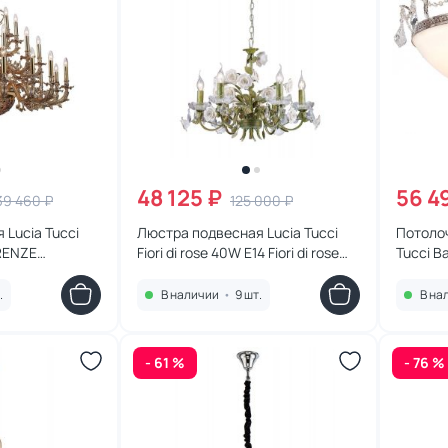
48 125 ₽
56 4
39 460 ₽
125 000 ₽
 Lucia Tucci
Люстра подвесная Lucia Tucci
Потолоч
IRENZE
Fiori di rose 40W E14 Fiori di rose
Tucci B
gold
1770.6
182.10 D
.
В наличии
•
9 шт.
В на
- 61 %
- 76 %