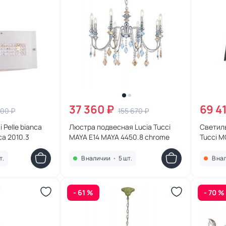
37 360 ₽
69 4
300 ₽
155 670 ₽
 Pelle bianca
Люстра подвесная Lucia Tucci
Светиль
ca 2010.3
MAYA E14 MAYA 4450.8 chrome
Tucci 
black
т.
В наличии
•
5 шт.
В на
- 61 %
- 70 %