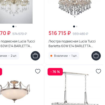
370 ₽
516 715 ₽
574 570 ₽
939 480 ₽
подвесная Lucia Tucci
Люстра подвесная Lucia Tucci
a 60W E14 BARLETTA
Barletta 60W E14 BARLETTA
 cream white
122.16.8.6 coffe gold
личии
•
2 шт.
В наличии
•
1 шт.
- 76 %