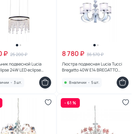
0 ₽
8 780 ₽
25 200 ₽
36 570 ₽
ник подвесной Lucia
Люстра подвесная Lucia Tucci
clipse 24W LED eclipse
Bregatto 40W E14 BREGATTO
400 LED
100.5
личии
•
3 шт.
В наличии
•
5 шт.
- 61 %