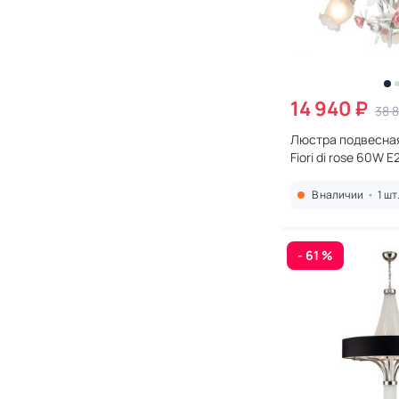
14 940 ₽
38 
Люстра подвесная
Fiori di rose 60W E2
106.3
В наличии
•
1 шт
- 61 %