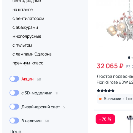
светодиодные
на штанге
с вентилятором
с абажурами
многоярусные
с пультом
с лампами Эдисона
премиум-класс
32 065 ₽
83 
Люстра подвесная
Акции
60
Fiori di rose 60W E2
106.8
с 3D-моделями
11
В наличии
•
1 шт
Дизайнерский свет
2
- 76 %
В наличии
60
Цена