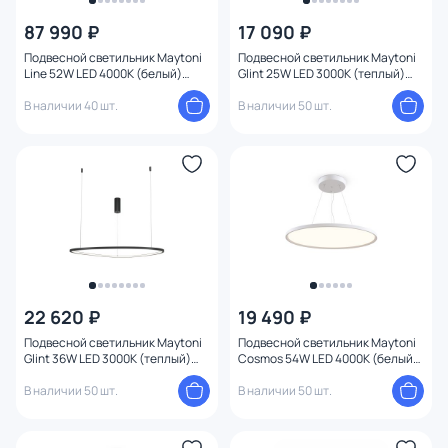
87 990 ₽
17 090 ₽
Цена
Подвесной светильник Maytoni
Подвесной светильник Maytoni
Line 52W LED 4000К (белый)
Glint 25W LED 3000К (теплый)
MOD016PL-L52BK
MOD072PL-L28B3K
От
До
В наличии 40 шт.
В наличии 50 шт.
Бренд
Цвет
Стиль
Страна
22 620 ₽
19 490 ₽
Подвесной светильник Maytoni
Подвесной светильник Maytoni
Glint 36W LED 3000К (теплый)
Cosmos 54W LED 4000К (белый)
Материал плафона
MOD072PL-L36B3K
MOD057PL-L54W4K
В наличии 50 шт.
В наличии 50 шт.
Материал
1