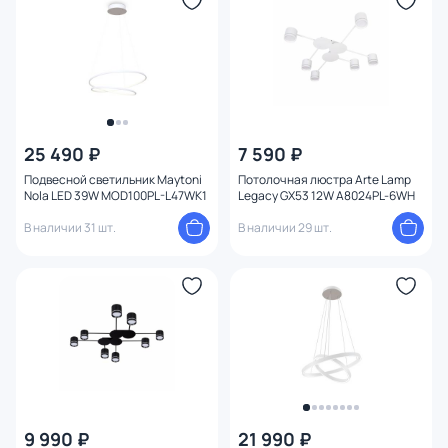
Цвет арматуры
Цвет плафона
Размер
25 490 ₽
7 590 ₽
Высота (мм)
Подвесной светильник Maytoni
Потолочная люстра Arte Lamp
Nola LED 39W MOD100PL-L47WK1
Legacy GX53 12W A8024PL-6WH
Ширина (мм)
В наличии 31 шт.
В наличии 29 шт.
Длина (мм)
Диаметр (мм)
Количество ламп
Вид лампы
9 990 ₽
21 990 ₽