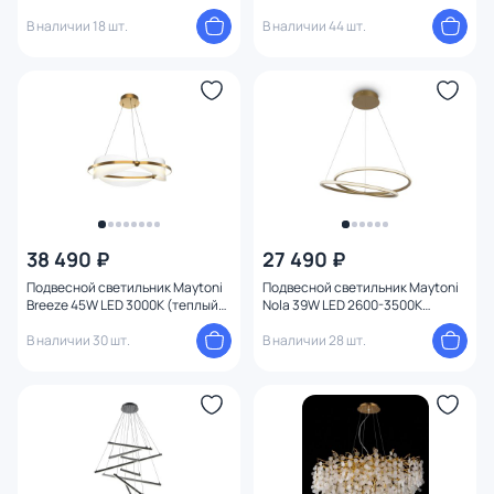
19152P/3-6W-3000K CP
(теплый) MOD058PL-L42BSK
В наличии 18 шт.
В наличии 44 шт.
38 490 ₽
27 490 ₽
Подвесной светильник Maytoni
Подвесной светильник Maytoni
Breeze 45W LED 3000К (теплый)
Nola 39W LED 2600-3500К
MOD281PL-L45BS3K
(теплый) MOD100PL-L47BSK1
В наличии 30 шт.
В наличии 28 шт.