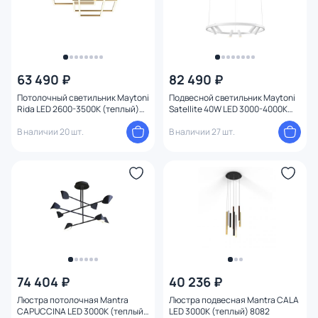
63 490 ₽
82 490 ₽
Потолочный светильник Maytoni
Подвесной светильник Maytoni
Rida LED 2600-3500К (теплый)
Satellite 40W LED 3000-4000К
78W MOD015CL-L80GK
(теплый, белый) MOD102PL-
В наличии 20 шт.
L42WK
В наличии 27 шт.
74 404 ₽
40 236 ₽
Люстра потолочная Mantra
Люстра подвесная Mantra CALA
CAPUCCINA LED 3000К (теплый)
LED 3000К (теплый) 8082