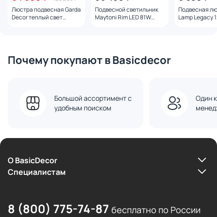
Люстра подвесная Garda
Подвесной светильник
Подвесная лю
Decor теплый свет
Maytoni Rim LED 81W
Lamp Legacy 
(3000К) BD-3144766
MOD058PL-L65BSK
A8024SP-4BK
Почему покупают в Basicdecor
Большой ассортимент с
Один к
удобным поиском
менед
О BasicDecor
Cпециалистам
8 (800) 775-74-87
бесплатно по России