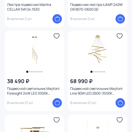
Люстра подвесная Mantra
Подвесная люстра iLAMP 240W
CELLAR 5W G4 7630
G9 9070-D600 GD
В наличии 2 шт.
В наличии 2 шт.
38 490 ₽
68 990 ₽
Подвесной светильник Maytoni
Подвесной светильник Maytoni
Foresight 24W LED 3000К
Line 90W LED 2600-3500К
(теплый) MOD347PL-L24BS3K
(теплый) MOD016PL-L96GK
В наличии 21 шт.
В наличии 21 шт.