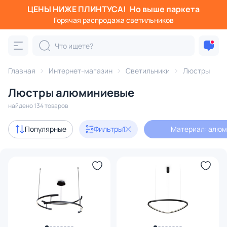
ЦЕНЫ НИЖЕ ПЛИНТУСА!
Но выше паркета
Фильтры
Горячая распродажа светильников
Материал: алюминий
Категория:
Люстры
Главная
Интернет-магазин
Светильники
Люстры
Люстры алюминиевые
подвесные
потолочные
светодиодные
на штанге
найдено 134 товаров
Акции
5
Популярные
Фильтры
1
Материал: алю
с 3D-моделями
3
Дизайнерский свет
10
В наличии
101
Доставка