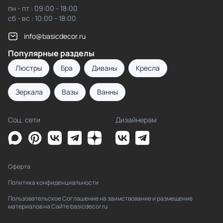
пн - пт : 09:00 - 18:00
сб - вс : 10:00 - 18:00
info@basicdecor.ru
Популярные разделы
Люстры
Бра
Диваны
Кресла
Зеркала
Вазы
Ванны
Соц. сети
Дизайнерам
Оферта
Политика конфиденциальности
Пользовательское Соглашение на заимствование и размещение
материалов на Сайте basicdecor.ru