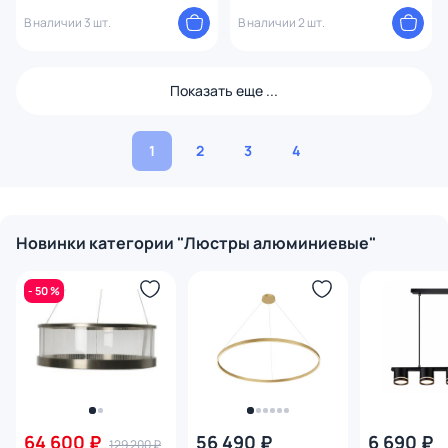
7578
В наличии 3 шт.
В наличии 2 шт.
Показать еще ...
1
2
3
4
Новинки категории "Люстры алюминиевые"
- 50 %
64 600 ₽
56 490 ₽
6 690 ₽
129 200 ₽