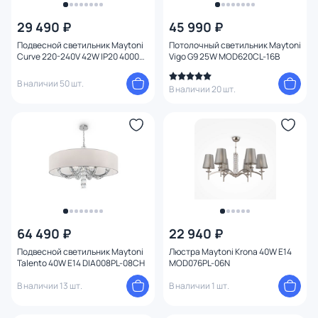
29 490 ₽
45 990 ₽
Подвесной светильник Maytoni
Потолочный светильник Maytoni
Curve 220-240V 42W IP20 4000K
Vigo G9 25W MOD620CL-16B
MOD156PL-L52B4K
В наличии 50 шт.
В наличии 20 шт.
64 490 ₽
22 940 ₽
Подвесной светильник Maytoni
Люстра Maytoni Krona 40W E14
Talento 40W E14 DIA008PL-08CH
MOD076PL-06N
В наличии 13 шт.
В наличии 1 шт.