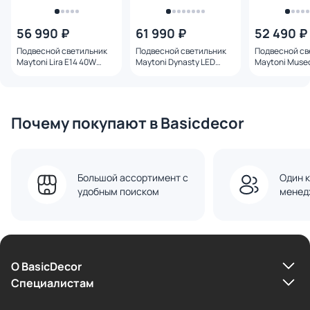
56 990 ₽
61 990 ₽
52 490 ₽
Подвесной светильник
Подвесной светильник
Подвесной св
Maytoni Lira E14 40W
Maytoni Dynasty LED
Maytoni Muse
MOD483PL-08BS
теплый свет (3000К) 20W
MOD436PL-07
MOD402PL-L20BS3K
Почему покупают в Basicdecor
Большой ассортимент с
Один к
удобным поиском
менед
О BasicDecor
Cпециалистам