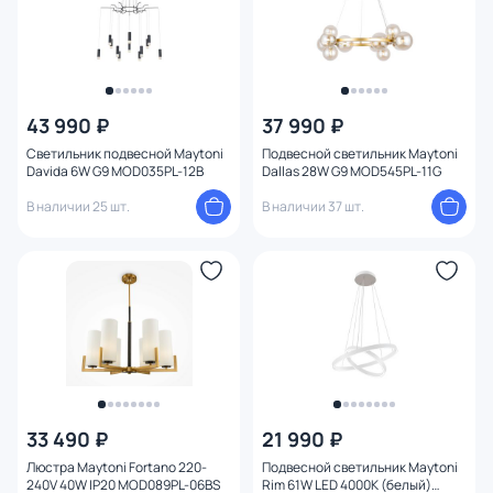
43 990 ₽
37 990 ₽
Светильник подвесной Maytoni
Подвесной светильник Maytoni
Davida 6W G9 MOD035PL-12B
Dallas 28W G9 MOD545PL-11G
В наличии 25 шт.
В наличии 37 шт.
33 490 ₽
21 990 ₽
Люстра Maytoni Fortano 220-
Подвесной светильник Maytoni
240V 40W IP20 MOD089PL-06BS
Rim 61W LED 4000К (белый)