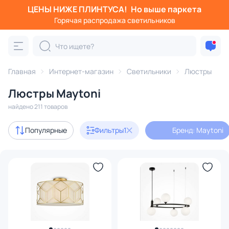
ЦЕНЫ НИЖЕ ПЛИНТУСА!
Но выше паркета
Фильтры
Горячая распродажа светильников
Бренд: Maytoni
Категория:
Люстры
Главная
Интернет-магазин
Светильники
Люстры
Люстры Maytoni
подвесные
потолочные
светодиодные
на штанге
найдено 211 товаров
Акции
2
Популярные
Фильтры
1
Бренд: Maytoni
с 3D-моделями
17
Дизайнерский свет
35
В наличии
209
Цена