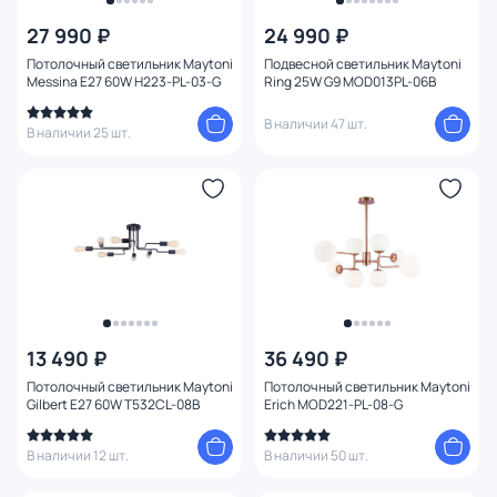
27 990 ₽
24 990 ₽
От
До
Потолочный светильник Maytoni
Подвесной светильник Maytoni
Messina E27 60W H223-PL-03-G
Ring 25W G9 MOD013PL-06B
Бренд
В наличии 47 шт.
1
В наличии 25 шт.
Цвет
Стиль
Страна
Материал арматуры
13 490 ₽
36 490 ₽
Потолочный светильник Maytoni
Потолочный светильник Maytoni
Материал плафона
Gilbert E27 60W T532CL-08B
Erich MOD221-PL-08-G
В наличии 12 шт.
В наличии 50 шт.
Материал