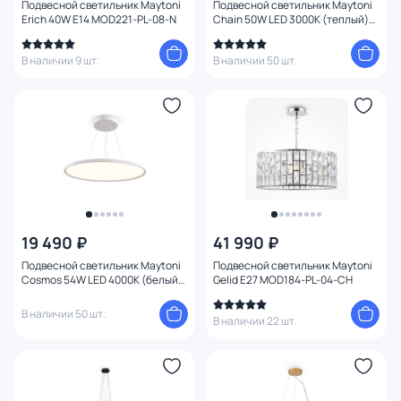
Подвесной светильник Maytoni
Подвесной светильник Maytoni
Erich 40W E14 MOD221-PL-08-N
Chain 50W LED 3000К (теплый)
MOD017PL-L50MG
В наличии 9 шт.
В наличии 50 шт.
19 490 ₽
41 990 ₽
Подвесной светильник Maytoni
Подвесной светильник Maytoni
Cosmos 54W LED 4000К (белый)
Gelid E27 MOD184-PL-04-CH
MOD057PL-L54W4K
В наличии 50 шт.
В наличии 22 шт.