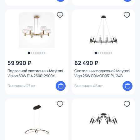
59 990 ₽
62 490 ₽
Подвесной светильник Maytoni
Светильник подвесной Maytoni
Vision 60W E14 2600-2900К
Vigo 25W G9 MOD031PL-24B
(теплый) MOD411PL-06G
В наличии 27 шт.
В наличии 46 шт.