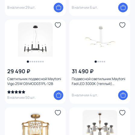
MOD058PL-L55W4K
В наличии 29 шт.
В наличии 6 шт.
29 490 ₽
31 490 ₽
Светильник подвесной Maytoni
Подвесной светильник Maytoni
Vigo 25W G9 MOD031PL-12B
Fad LED 3000К (теплый)
MOD070PL-L36W3K
В наличии 4 шт.
В наличии 50 шт.