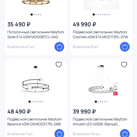
35 490 ₽
49 990 ₽
Потолочный светильник Maytoni
Подвесной светильник Maytoni
Solar E14 40W MOD087CL-04G
Cloches 40W E14 MOD113PL-07W
В наличии 47 шт.
В наличии 8 шт.
48 490 ₽
39 990 ₽
Подвесной светильник Maytoni
Подвесной светильник Maytoni
Balance 40W G9 MOD317PL-06B
Amulet LED 4000К (белый)
MOD555PL-L26CH4K
В наличии 7 шт.
В наличии 34 шт.