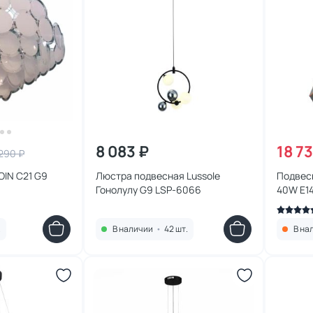
8 083 ₽
18 7
290 ₽
OIN C21 G9
Люстра подвесная Lussole
Подвесн
Гонолулу G9 LSP-6066
40W E14
.
В наличии
•
42 шт.
В на