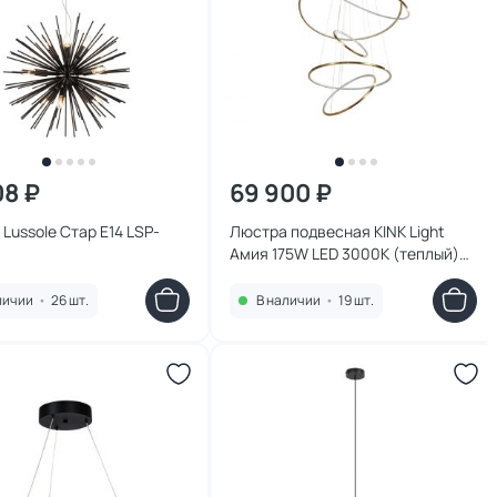
08 ₽
69 900 ₽
Lussole Стар E14 LSP-
Люстра подвесная KINK Light
Амия 175W LED 3000К (теплый)
07675A,36
личии
•
26 шт.
В наличии
•
19 шт.