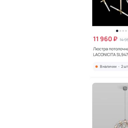
11 960 ₽
14 9
Люстра потолочна
LACONICITA SL947.
В наличии
•
2 шт