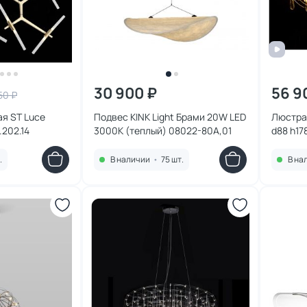
30 900 ₽
56 9
50 ₽
я ST Luce
Подвес KINK Light Брами 20W LED
Люстра 
202.14
3000К (теплый) 08022-80A,01
d88 h17
6000K) 
.
В наличии
•
75 шт.
В на