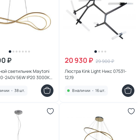
90 ₽
20 930 ₽
29 900 ₽
ной светильник Maytoni
Люстра Kink Light Никс 07531-
20-240V 56W IP20 3000K
12,19
PL-L65BS3K
личии
•
38 шт.
В наличии
•
16 шт.