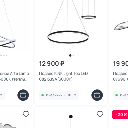
12 900 ₽
19 9
сной Arte Lamp
Подвес KINK Light Тор LED
Подвес 
000К (теплый,
08213,19A(3000K)
07696-
 A2522SP-2BK
т.
В наличии
•
30 шт.
В на
- 20 %