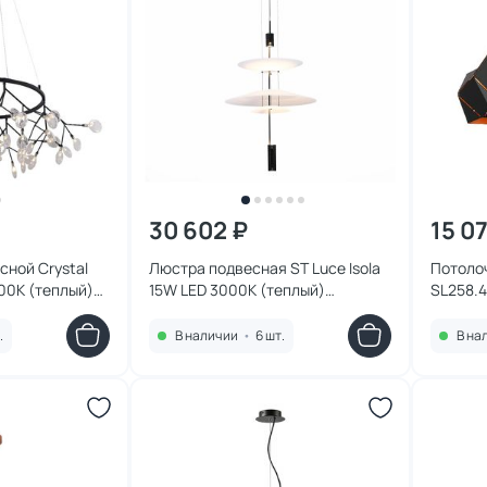
30 602 ₽
15 0
сной Crystal
Люстра подвесная ST Luce Isola
Потоло
000К (теплый)
15W LED 3000К (теплый)
SL258.
SL6101.413.01
ENT
.
В наличии
•
6 шт.
В на