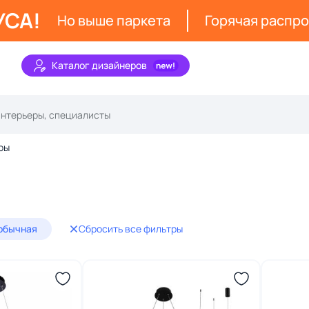
УСА!
Но выше паркета
Горячая распр
Каталог дизайнеров
ры
обычная
Сбросить все фильтры