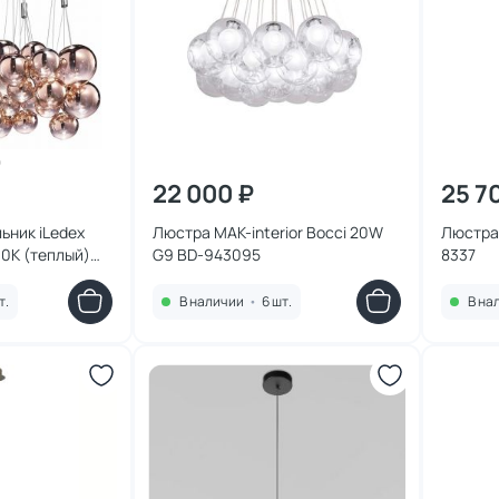
22 000 ₽
25 7
ьник iLedex
Люстра MAK-interior Bocci 20W
Люстра 
00К (теплый)
G9 BD-943095
8337
K CP
т.
В наличии
•
6 шт.
В на