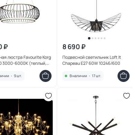
0 ₽
8 690 ₽
ая люстра Favourite Korg
Подвесной светильник Loft It
D 3000-6000К (теплый,
Chapeau E27 60W 10246/600
холодный) 4435-2P
личии
•
9 шт.
В наличии
•
17 шт.