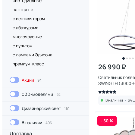
светодиодные
на штанге
с вентилятором
с абажурами
многоярусные
с пультом
с лампами Эдисона
премиум-класс
26 990 ₽
Светильник подве
Акции
94
SWING LED 3000-6
белый, холодный)
с 3D-моделями
92
В наличии
•
64 ш
Дизайнерский свет
110
- 50 %
В наличии
406
Доставка