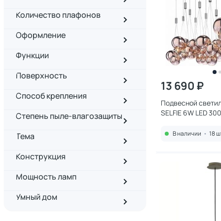
Количество плафонов
Оформление
Функции
Поверхность
13 690 ₽
Способ крепления
Подвесной светил
SELFIE 6W LED 30
Степень пыле-влагозащиты
19152P/3-6W-3000
В наличии
•
18 ш
Тема
Конструкция
Мощность ламп
Умный дом