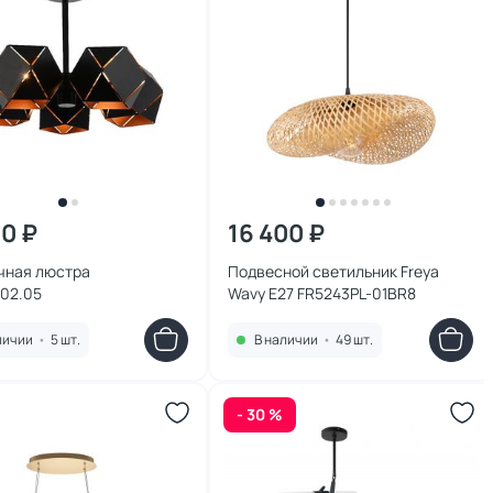
70 ₽
16 400 ₽
чная люстра
Подвесной светильник Freya
402.05
Wavy E27 FR5243PL-01BR8
личии
•
5 шт.
В наличии
•
49 шт.
- 30 %