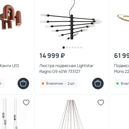
14 999 ₽
61 9
 Канти LED
Люстра подвесная Lightstar
Подвес
Ragno G9 40W 733127
Plons 2
MOD283
т.
В наличии
•
2 шт.
В на