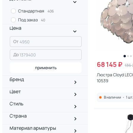
Стандартная
406
Под заказ
40
Цена
От
До
68 145 ₽
136 
применить
Люстра Cloyd LEC
Бренд
10539
Цвет
В наличии
•
1 шт
Стиль
Страна
Материал арматуры