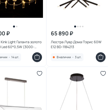
00 ₽
65 890 ₽
Kink Light Галанта золото
Люстра Лувр Дома Пэрис 60W
8 Led 60*0,5W (3000-
E12 BD-1184213
07889-80,33(21)
личии
•
14 шт.
В наличии
•
3 шт.