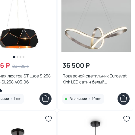
36 ₽
36 500 ₽
23 420 ₽
ая люстра ST Luce Sl258
Подвесной светильник Eurosvet
 SL258.403.06
Kink LED сатин белый
4200К(белый) 4690389144592
личии
•
1 шт.
В наличии
•
10 шт.