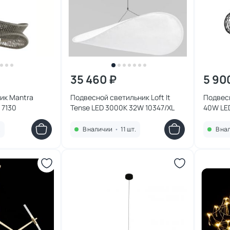
35 460 ₽
5 90
ик Mantra
Подвесной светильник Loft It
Подвесн
 7130
Tense LED 3000K 32W 10347/XL
40W LE
белый, 
.
В наличии
•
11 шт.
В на