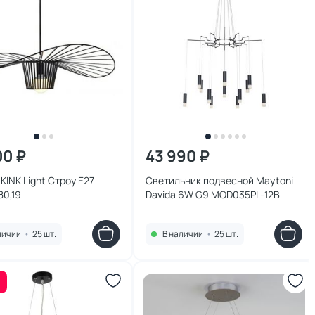
00 ₽
43 990 ₽
KINK Light Строу E27
Светильник подвесной Maytoni
80,19
Davida 6W G9 MOD035PL-12B
личии
•
25 шт.
В наличии
•
25 шт.