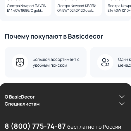
Люстра Newport ПАУЛА
Люстра Newport КЕЛЛИ
Люстра Newp
E14 40W 8686/C gold
G4 5W 10242/120 oval
E14 40W 1210+
polished amber
brass
Почему покупают в Basicdecor
Большой ассортимент с
Один к
удобным поиском
менед
О BasicDecor
Cпециалистам
8 (800) 775-74-87
бесплатно по России