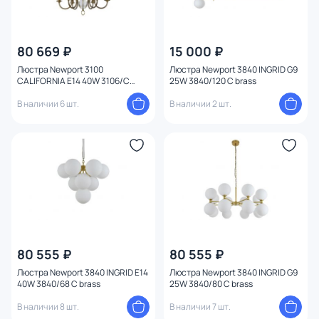
80 669 ₽
15 000 ₽
Люстра Newport 3100
Люстра Newport 3840 INGRID G9
CALIFORNIA E14 40W 3106/C
25W 3840/120 С brass
black brass без абажуров
В наличии 6 шт.
В наличии 2 шт.
80 555 ₽
80 555 ₽
Люстра Newport 3840 INGRID E14
Люстра Newport 3840 INGRID G9
40W 3840/68 С brass
25W 3840/80 С brass
В наличии 8 шт.
В наличии 7 шт.