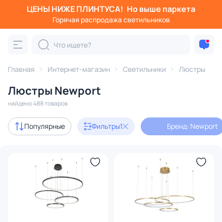
ЦЕНЫ НИЖЕ ПЛИНТУСА!
Но выше паркета
Фильтры
Горячая распродажа светильников
Бренд: Newport
Категория:
Люстры
Главная
Интернет-магазин
Светильники
Люстры
Люстры Newport
подвесные
потолочные
светодиодные
на штанге
найдено 488 товаров
с 3D-моделями
119
Популярные
Фильтры
1
Бренд: Newport
Дизайнерский свет
9
В наличии
389
Цена
От
До