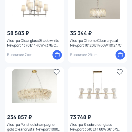
58 583 ₽
35 344 ₽
Люстра Clear glass Shade white
Люстра Chrome Clear crystal
Newport 4370 E14 40W 4378/C
Newport 10120 E14 60W 10124/C
chrome
В наличии 7 шт.
В наличии 29 шт.
234 857 ₽
73 748 ₽
Люстра Polished champagne
Люстра Shade clear glass
gold Clear crystal Newport 10900
Newport 3610 E14 60W 3615/S