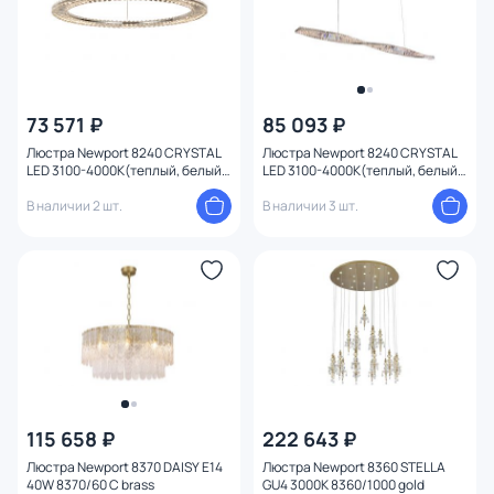
Конструкция
Мощность ламп
73 571 ₽
85 093 ₽
Люстра Newport 8240 CRYSTAL
Люстра Newport 8240 CRYSTAL
LED 3100-4000K(теплый, белый)
LED 3100-4000K(теплый, белый)
45W 8241N/600 chrome
40W 8244N/160 chrome
В наличии 2 шт.
В наличии 3 шт.
115 658 ₽
222 643 ₽
Люстра Newport 8370 DAISY E14
Люстра Newport 8360 STELLA
40W 8370/60 C brass
GU4 3000K 8360/1000 gold