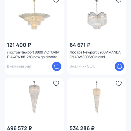
121 400 ₽
64 671 ₽
Люстра Newport 8800 VICTORIA
Люстра Newport 8900 AMANDA
E14 40W 8812/C new gold white
G9 40W 8906/C nickel
В наличии 6 шт.
В наличии 5 шт.
496 572 ₽
534 286 ₽