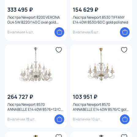
333 495 ₽
154 629 ₽
Люстра Newport 8200 VERONA
Люстра Newport 8530 TIFFANY
GU4 5W 8220/140 С oval gold
E14 40W 8530/60 C gold polished
polished
В наличии 4 шт.
В наличии 6 шт.
264 727 ₽
103 951 ₽
Люстра Newport 8570
Люстра Newport 8570
ANNABELLE E14 40W 8576+12/C
ANNABELLE E14 40W 8576/C gold
chrome
polished
В наличии 18 шт.
В наличии 10 шт.