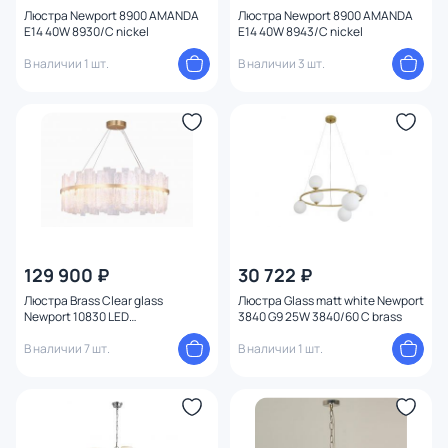
Люстра Newport 8900 AMANDA
Люстра Newport 8900 AMANDA
E14 40W 8930/C nickel
E14 40W 8943/C nickel
В наличии 1 шт.
В наличии 3 шт.
129 900 ₽
30 722 ₽
Люстра Brass Clear glass
Люстра Glass matt white Newport
Newport 10830 LED
3840 G9 25W 3840/60 С brass
3000K(теплый) 140W 10830/80
new
В наличии 7 шт.
В наличии 1 шт.