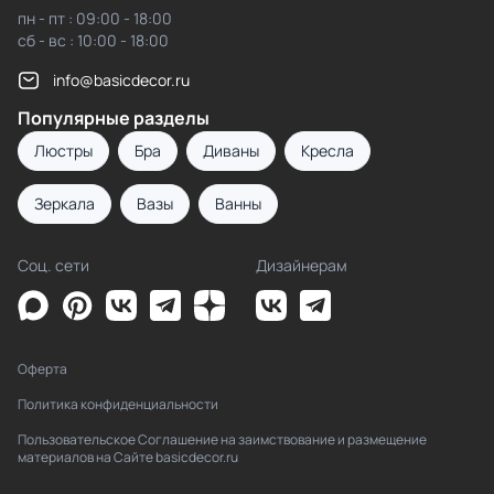
пн - пт : 09:00 - 18:00
сб - вс : 10:00 - 18:00
info@basicdecor.ru
Популярные разделы
Люстры
Бра
Диваны
Кресла
Зеркала
Вазы
Ванны
Соц. сети
Дизайнерам
Оферта
Политика конфиденциальности
Пользовательское Соглашение на заимствование и размещение
материалов на Сайте basicdecor.ru