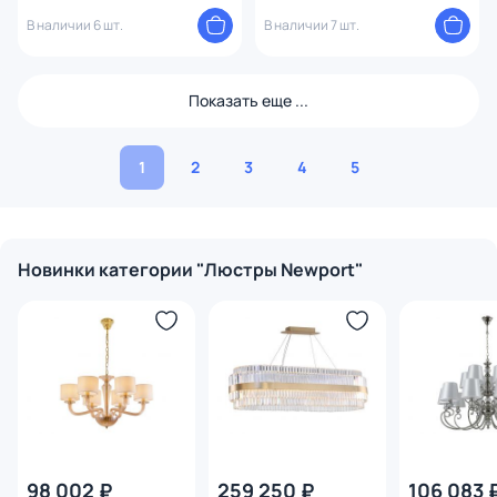
G9 60W 10910+6/S gold
gold new
В наличии 6 шт.
В наличии 7 шт.
Показать еще ...
1
2
3
4
5
Новинки категории "Люстры Newport"
98 002 ₽
259 250 ₽
106 083 