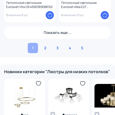
Потолочный светильник
Потолочный светильник
Eurosvet Vita G9 4690389088162
Eurosvet Alba E27
4690389135613
В наличии 8 шт.
В наличии 10 шт.
Показать еще ...
1
2
3
4
5
Новинки категории "Люстры для низких потолков"