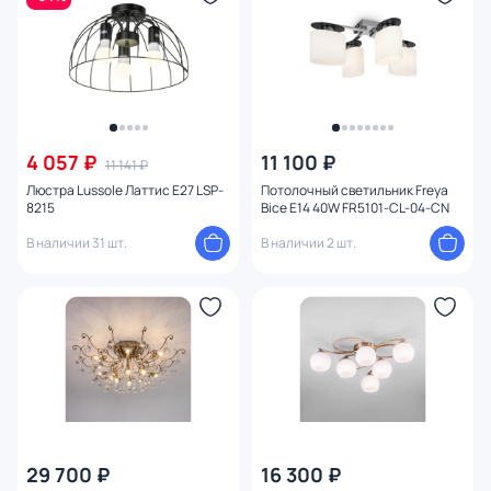
4 057 ₽
11 100 ₽
11 141 ₽
Люстра Lussole Латтис E27 LSP-
Потолочный светильник Freya
8215
Bice E14 40W FR5101-CL-04-CN
В наличии 31 шт.
В наличии 2 шт.
29 700 ₽
16 300 ₽