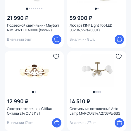
21 990 ₽
59 900 ₽
Подвесной светильник Maytoni
Люстра KINK Light Тор LED
Rim 61W LED 4000К (белый)
08204,33P(4000K)
MOD058PL-L55W4K
В наличии 6 шт.
В наличии 9 шт.
12 990 ₽
14 510 ₽
Люстра потолочная Citilux
Светильник потолочный Arte
Октава E14 CL131181
Lamp MARCO E14 A2703PL-6SG
В наличии 17 шт.
В наличии 27 шт.