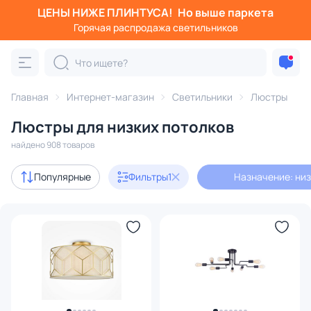
ЦЕНЫ НИЖЕ ПЛИНТУСА!
Но выше паркета
Фильтры
Горячая распродажа светильников
Назначение: низкий потолок
Категория:
Люстры
Главная
Интернет-магазин
Светильники
Люстры
Люстры для низких потолков
подвесные
потолочные
светодиодные
на штанге
найдено 908 товаров
Акции
101
Популярные
Фильтры
1
Назначение: низ
с 3D-моделями
80
Дизайнерский свет
88
В наличии
435
Доставка