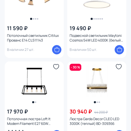
11 590 ₽
19 490 ₽
Потолочный светильник Citilux
Подвесной светильник Maytoni
Прованс E14 CL511143
Cosmos 54W LED 4000К (белый)
MOD057PL-L54W4K
В наличии 27 шт.
В наличии 50 шт.
- 30 %
17 970 ₽
30 940 ₽
44 200 ₽
Потолочная люстра Loft It
Люстра Garda Decor CLEO LED
Modern Filament E27 60W
3000К (теплый) BD-309366
LOFT3110C