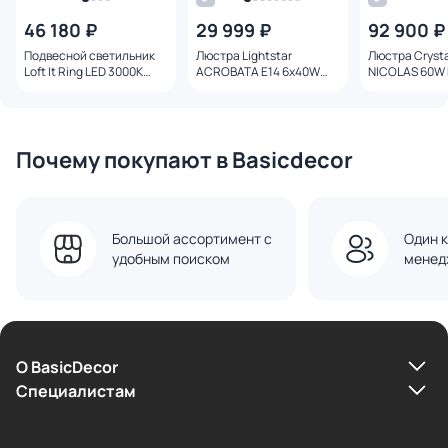
46 180 ₽
29 999 ₽
92 900 ₽
Подвесной светильник
Люстра Lightstar
Люстра Crysta
Loft It Ring LED 3000K
ACROBATA E14 6х40W
NICOLAS 60W 
158W 10017/4M
761060 белая
NICOLAS SP-P
GOLD/WHITE
Почему покупают в Basicdecor
Большой ассортимент с
Один к
удобным поиском
менед
О BasicDecor
Cпециалистам