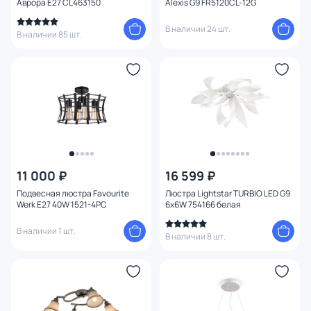
Аврора E27 CL463150
Alexis G9 FR5120CL-12G
Тема
В наличии 24 шт.
В наличии 85 шт.
Конструкция
Мощность ламп
Умный дом
11 000 ₽
16 599 ₽
Подвесная люстра Favourite
Люстра Lightstar TURBIO LED G9
Werk E27 40W 1521-4PC
6х6W 754166 белая
В наличии 1 шт.
В наличии 8 шт.