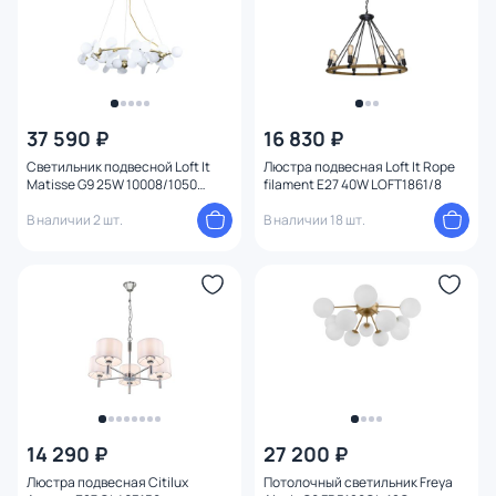
Вид рассеивателя
Форма плафона
Количество плафонов
37 590 ₽
16 830 ₽
Светильник подвесной Loft It
Люстра подвесная Loft It Rope
Matisse G9 25W 10008/1050
filament E27 40W LOFT1861/8
Оформление
white
В наличии 2 шт.
В наличии 18 шт.
Функции
Комплектация
Поверхность
Способ крепления
14 290 ₽
27 200 ₽
Степень пыле-влагозащиты
Люстра подвесная Citilux
Потолочный светильник Freya