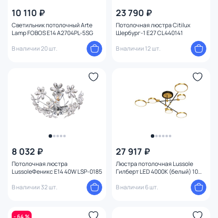
10 110 ₽
23 790 ₽
Светильник потолочный Arte
Потолочная люстра Citilux
Lamp FOBOS E14 A2704PL-5SG
Шербург-1 E27 CL440141
В наличии 20 шт.
В наличии 12 шт.
8 032 ₽
27 917 ₽
Потолочная люстра
Люстра потолочная Lussole
LussoleФеникс E14 40W LSP-0185
Гилберт LED 4000К (белый) 10W
LSP-8433
В наличии 32 шт.
В наличии 6 шт.
- 64 %