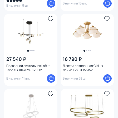
В наличии 15 шт.
В наличии 9 шт.
27 540 ₽
16 790 ₽
Подвесной светильник Loft It
Люстра потолочная Citilux
Tribes GU10 40W 8120-12
Лайма E27 CL155152
В наличии 11 шт.
В наличии 58 шт.