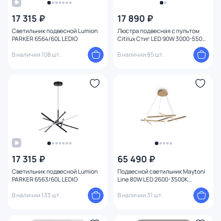
17 315 ₽
17 890 ₽
Светильник подвесной Lumion
Люстра подвесная с пультом
PARKER 6564/60L LEDIO
Citilux Стиг LED 90W 3000-5500К
CL203231
В наличии 108 шт.
В наличии 85 шт.
17 315 ₽
65 490 ₽
Светильник подвесной Lumion
Подвесной светильник Maytoni
PARKER 6563/60L LEDIO
Line 80W LED 2600-3500К
(теплый) MOD016PL-L80GK
В наличии 133 шт.
В наличии 31 шт.