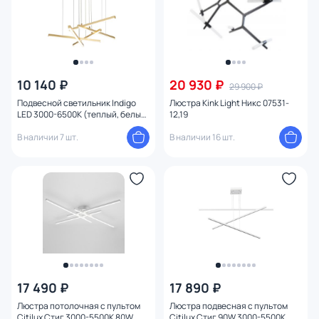
Вид рассеивателя
Форма плафона
10 140 ₽
20 930 ₽
Количество плафонов
29 900 ₽
Подвесной светильник Indigo
Люстра Kink Light Никс 07531-
LED 3000-6500К (теплый, белый,
12,19
Оформление
холодный) V000087L
В наличии 7 шт.
В наличии 16 шт.
Функции
Поверхность
Способ крепления
Конструкция
17 490 ₽
17 890 ₽
Мощность ламп
Люстра потолочная с пультом
Люстра подвесная с пультом
Citilux Стиг 3000-5500К 80W
Citilux Стиг 90W 3000-5500К