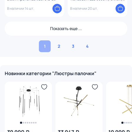
FR6130PL-L24B
В наличии 14 шт.
В наличии 20 шт.
Показать еще ...
1
2
3
4
Новинки категории "Люстры палочки"