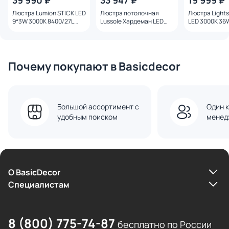
39 990 ₽
33 947 ₽
19 999 ₽
Люстра Lumion STICK LED
Люстра потолочная
Люстра Lights
9*3W 3000K 8400/27L
Lussole Хардеман LED
LED 3000K 36
LEDIO
LSP-7210
739132 золот
Почему покупают в Basicdecor
Большой ассортимент с
Один к
удобным поиском
менед
О BasicDecor
Cпециалистам
8 (800) 775-74-87
бесплатно по России