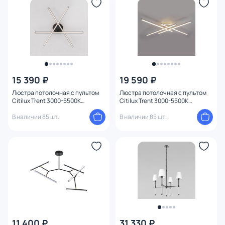
15 390 ₽
19 590 ₽
Люстра потолочная с пультом
Люстра потолочная с пультом
Citilux Trent 3000-5500К
Citilux Trent 3000-5500К
(теплый,белый,холодный)
(теплый,белый,холодный)
CL203631
В наличии 85 шт.
CL203640
В наличии 85 шт.
11 400 ₽
31 330 ₽