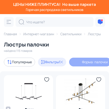
ЦЕНЫ НИЖЕ ПЛИНТУСА!
Но выше паркета
Фильтры
Горячая распродажа светильников
Форма: палочки
Категория:
Люстры
Главная
Интернет-магазин
Светильники
Люстры
Люстры палочки
подвесные
потолочные
светодиодные
на штанге
найдено 115 товаров
Акции
15
Популярные
Фильтры
1
Форма: палочки
с 3D-моделями
14
Дизайнерский свет
19
В наличии
83
Доставка