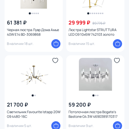
61 381 ₽
29 999 ₽
89 776 ₽
Черная люстра Лувр Дома Амье
Люстра Lightstar STRUTTURA
40W E14 BD-3069868
LED G9 10х6W 742103 золото
В наличии 18 шт.
В наличии 15 шт.
21 700 ₽
59 200 ₽
Светильник Favourite Istapp 20W
Потолочная люстра Bogate's
G9 4480-16C
Bastone G4 3W 4690389170317
В наличии 5 шт.
В наличии 9 шт.