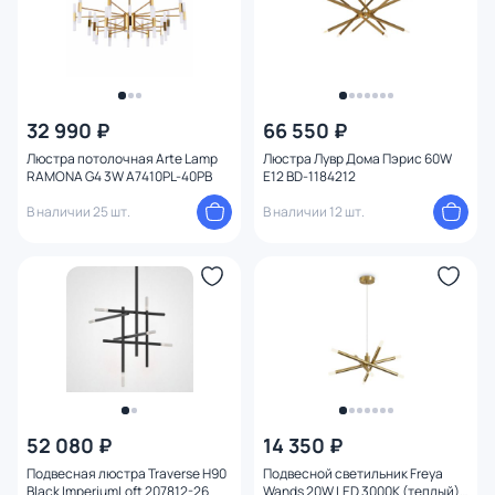
32 990 ₽
66 550 ₽
Люстра потолочная Arte Lamp
Люстра Лувр Дома Пэрис 60W
RAMONA G4 3W A7410PL-40PB
E12 BD-1184212
В наличии 25 шт.
В наличии 12 шт.
52 080 ₽
14 350 ₽
Подвесная люстра Traverse H90
Подвесной светильник Freya
Black ImperiumLoft 207812-26
Wands 20W LED 3000К (теплый)