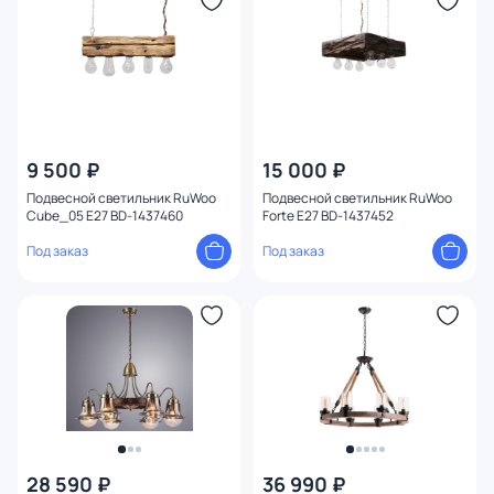
Длина (мм)
Диаметр (мм)
Количество ламп
9 500 ₽
15 000 ₽
Тип помещения
Подвесной светильник RuWoo
Подвесной светильник RuWoo
Cube_05 E27 BD-1437460
Forte E27 BD-1437452
Назначение
Под заказ
Под заказ
Форма
Вид рассеивателя
Оформление
Конструкция
28 590 ₽
36 990 ₽