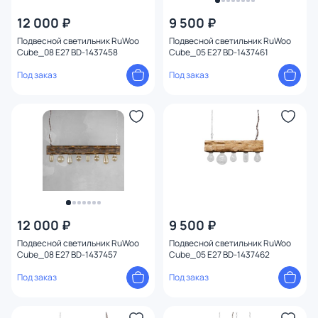
Цвет
12 000 ₽
9 500 ₽
Подвесной светильник RuWoo
Подвесной светильник RuWoo
Стиль
1
Cube_08 E27 BD-1437458
Cube_05 E27 BD-1437461
Под заказ
Под заказ
Страна
Материал арматуры
Материал
Цвет арматуры
Цвет плафона
12 000 ₽
9 500 ₽
Подвесной светильник RuWoo
Подвесной светильник RuWoo
Cube_08 E27 BD-1437457
Cube_05 E27 BD-1437462
Высота (мм)
Под заказ
Под заказ
Ширина (мм)