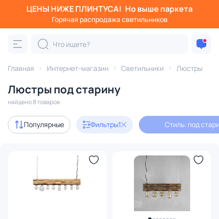
ЦЕНЫ НИЖЕ ПЛИНТУСА!
Но выше паркета
Фильтры
Горячая распродажа светильников
Стиль: под старину
Категория:
Люстры
Главная
Интернет-магазин
Светильники
Люстры
Люстры под старину
подвесные
потолочные
светодиодные
на штанге
найдено 8 товаров
Дизайнерский свет
7
Популярные
Фильтры
1
Стиль: под стар
Цена
От
До
Бренд