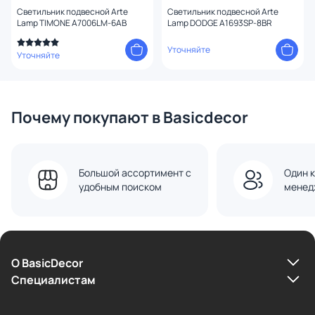
Светильник подвесной Arte
Светильник подвесной Arte
Lamp TIMONE A7006LM-6AB
Lamp DODGE A1693SP-8BR
Уточняйте
Уточняйте
Почему покупают в Basicdecor
Большой ассортимент с
Один к
удобным поиском
менед
О BasicDecor
Cпециалистам