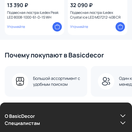
13 390 ₽
32 090 ₽
Подвесная люстра iLedex Peak
Подвесная люстра iLedex
LED 8008-1000-61-D-1S WH
Crystal ice LED MD7212-40B CR
Уточняйте
Уточняйте
Почему покупают в Basicdecor
Большой ассортимент с
Один к
удобным поиском
менед
О BasicDecor
Cпециалистам