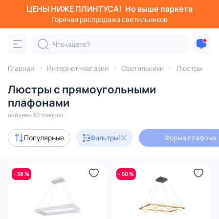
ЦЕНЫ НИЖЕ ПЛИНТУСА!
Но выше паркета
Фильтры
Горячая распродажа светильников
Форма плафона: прямоугольник
Категория:
Люстры
Главная
Интернет-магазин
Светильники
Люстры
Люстры с прямоугольными
подвесные
потолочные
светодиодные
на штанге
плафонами
найдено 30 товаров
Акции
10
Популярные
Фильтры
1
Форма плафона:
с 3D-моделями
4
Дизайнерский свет
5
- 58 %
- 50 %
В наличии
16
Доставка