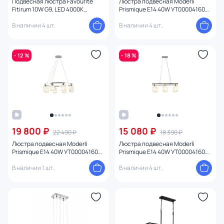
Подвесная люстра Favourite
Люстра подвесная Moderli
Fitirum 10W G9, LED 4000К
Prismique E14 40W УТ000041602
(белый) 4072-6P
хром
В наличии 4 шт.
В наличии 4 шт.
- 12 %
- 18 %
19 800 ₽
15 080 ₽
22 490 ₽
18 390 ₽
Люстра подвесная Moderli
Люстра подвесная Moderli
Prismique E14 40W УТ000041603
Prismique E14 40W УТ000041604
хром
хром
В наличии 1 шт.
В наличии 4 шт.