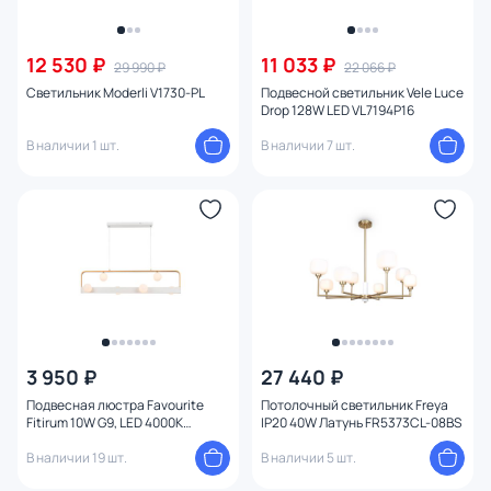
Цена
12 530 ₽
11 033 ₽
29 990 ₽
22 066 ₽
Светильник Moderli V1730-PL
Подвесной светильник Vele Luce
От
До
Drop 128W LED VL7194P16
В наличии 1 шт.
В наличии 7 шт.
Бренд
Цвет
Стиль
Страна
3 950 ₽
27 440 ₽
Материал арматуры
Подвесная люстра Favourite
Потолочный светильник Freya
Fitirum 10W G9, LED 4000К
IP20 40W Латунь FR5373CL-08BS
(белый) 4073-6P
Материал плафона
В наличии 19 шт.
В наличии 5 шт.