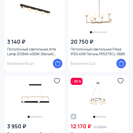
Поверхность
Конструкция
Мощность ламп
3 140 ₽
20 750 ₽
Потолочный светильник Arte
Потолочный светильник Freya
Lamp ZOSMA 4000К (белый)
IP20 40W Латунь FR5373CL-06BS
A2608PL-5BK
В наличии 64 шт.
В наличии 2 шт.
- 30 %
3 950 ₽
12 170 ₽
17 390 ₽