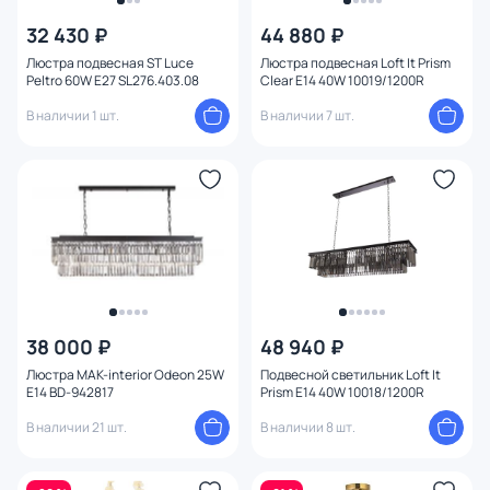
32 430 ₽
44 880 ₽
От
До
Люстра подвесная ST Luce
Люстра подвесная Loft It Prism
Peltro 60W E27 SL276.403.08
Clear E14 40W 10019/1200R
В наличии 1 шт.
В наличии 7 шт.
Бренд
Цвет
Стиль
Страна
Материал арматуры
38 000 ₽
48 940 ₽
Люстра MAK-interior Odeon 25W
Подвесной светильник Loft It
E14 BD-942817
Prism E14 40W 10018/1200R
Материал плафона
В наличии 21 шт.
В наличии 8 шт.
Материал