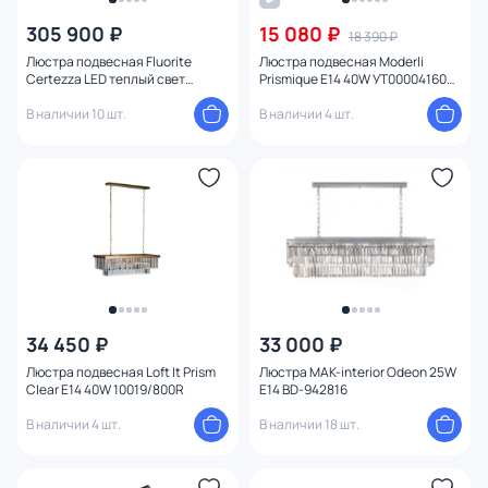
305 900 ₽
15 080 ₽
18 390 ₽
Люстра подвесная Fluorite
Люстра подвесная Moderli
Certezza LED теплый свет
Prismique E14 40W УТ000041604
(3000K) FL1165-14C латунь
хром
В наличии 10 шт.
В наличии 4 шт.
34 450 ₽
33 000 ₽
Люстра подвесная Loft It Prism
Люстра MAK-interior Odeon 25W
Clear E14 40W 10019/800R
E14 BD-942816
В наличии 4 шт.
В наличии 18 шт.