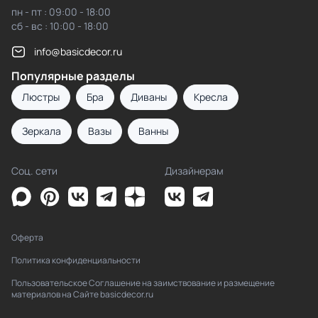
пн - пт : 09:00 - 18:00
сб - вс : 10:00 - 18:00
info@basicdecor.ru
Популярные разделы
Люстры
Бра
Диваны
Кресла
Зеркала
Вазы
Ванны
Соц. сети
Дизайнерам
Оферта
Политика конфиденциальности
Пользовательское Соглашение на заимствование и размещение
материалов на Сайте basicdecor.ru