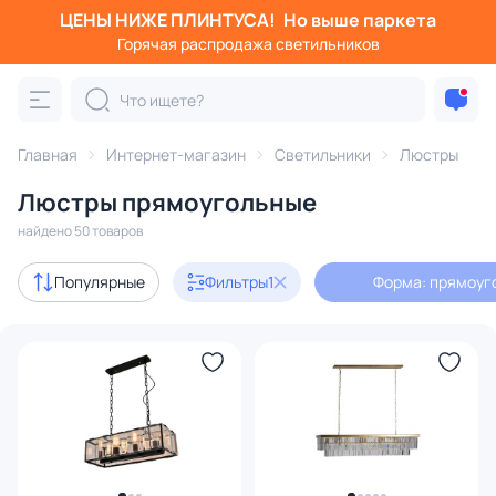
ЦЕНЫ НИЖЕ ПЛИНТУСА!
Но выше паркета
Фильтры
Горячая распродажа светильников
Форма: прямоугольная
Категория:
Люстры
Главная
Интернет-магазин
Светильники
Люстры
Люстры прямоугольные
подвесные
потолочные
светодиодные
на штанге
найдено 50 товаров
Акции
13
Популярные
Фильтры
1
Форма: прямоуг
с 3D-моделями
3
Дизайнерский свет
9
В наличии
39
Цена