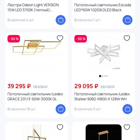
Люстра Odeon Light VERSION
Потолочный светильник Escada
15W LED 3700К (теплый)
LED*60W 10209/2LED Black
5071/40L
В наличии 4 шт.
В наличии 1 шт.
- 50 %
- 50 %
39 295 ₽
29 095 ₽
78 590 ₽
58 190 ₽
Потолочный светильник iLedex
Потолочный светильник iLedex
GRACE 231/3-60W-3000K GL
Stalker 9082-R800-X 128W WH
В наличии 18 шт.
В наличии 3 шт.