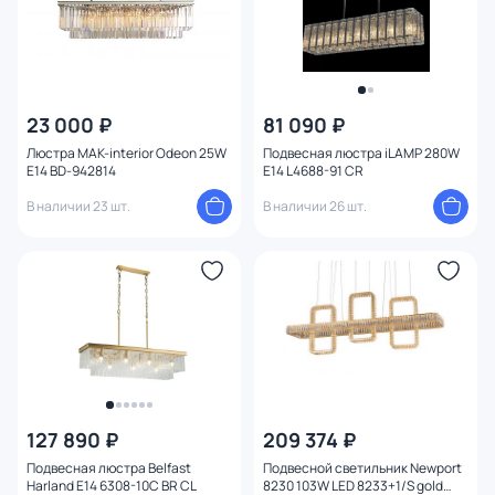
Поверхность
Конструкция
23 000 ₽
81 090 ₽
Мощность ламп
Люстра MAK-interior Odeon 25W
Подвесная люстра iLAMP 280W
E14 BD-942814
E14 L4688-91 CR
В наличии 23 шт.
В наличии 26 шт.
127 890 ₽
209 374 ₽
Подвесная люстра Belfast
Подвесной светильник Newport
Harland E14 6308-10C BR CL
8230 103W LED 8233+1/S gold