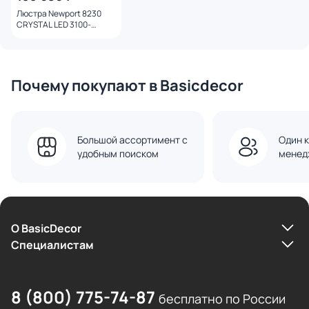
Люстра Newport 8230
CRYSTAL LED 3100-
4000K(теплый, белый)
118W 8232+2N/S gold
Почему покупают в Basicdecor
Большой ассортимент с
Один к
удобным поиском
менед
О BasicDecor
Cпециалистам
8 (800) 775-74-87
бесплатно по России