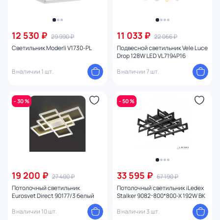
12 530 ₽
11 033 ₽
29 990 ₽
22 066 ₽
Светильник Moderli V1730-PL
Подвесной светильник Vele Luce
Drop 128W LED VL7194P16
В наличии 1 шт.
В наличии 7 шт.
- 30 %
- 50 %
19 200 ₽
33 595 ₽
27 400 ₽
67 190 ₽
Потолочный светильник
Потолочный светильник iLedex
Eurosvet Direct 90177/3 белый
Stalker 9082-800*800-X 192W BK
В наличии 10 шт.
В наличии 3 шт.