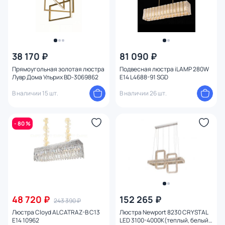
38 170 ₽
81 090 ₽
Прямоугольная золотая люстра
Подвесная люстра iLAMP 280W
Лувр Дома Ульрих BD-3069862
E14 L4688-91 SGD
В наличии 15 шт.
В наличии 26 шт.
- 80 %
48 720 ₽
152 265 ₽
243 390 ₽
Люстра Cloyd ALCATRAZ-B C13
Люстра Newport 8230 CRYSTAL
E14 10962
LED 3100-4000K(теплый, белый)