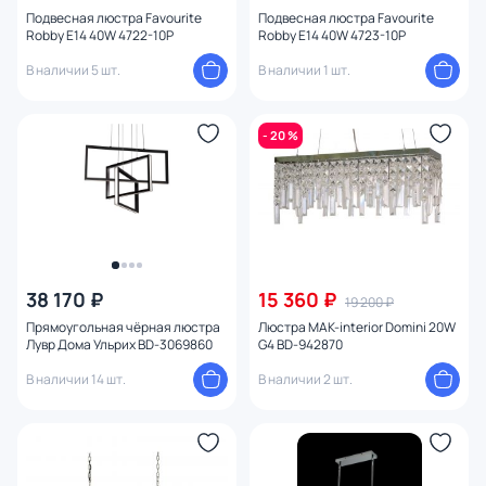
Вид лампы
Подвесная люстра Favourite
Подвесная люстра Favourite
Robby E14 40W 4722-10P
Robby E14 40W 4723-10P
В наличии 5 шт.
В наличии 1 шт.
Цоколь
Цвет свечения
- 20 %
Тип помещения
Назначение
Форма
1
38 170 ₽
15 360 ₽
19 200 ₽
Прямоугольная чёрная люстра
Люстра MAK-interior Domini 20W
плафон
3
Лувр Дома Ульрих BD-3069860
G4 BD-942870
В наличии 14 шт.
В наличии 2 шт.
Форма плафона
Оформление