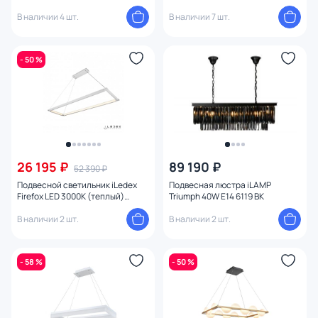
NEW
В наличии 4 шт.
В наличии 7 шт.
- 50 %
26 195 ₽
89 190 ₽
52 390 ₽
Подвесной светильник iLedex
Подвесная люстра iLAMP
Firefox LED 3000К (теплый)
Triumph 40W E14 6119 BK
P1173-3 WH
В наличии 2 шт.
В наличии 2 шт.
- 58 %
- 50 %