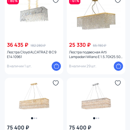
- 80 %
- 61 %
Цвет арматуры
Цвет плафона
Размер
36 435 ₽
25 330 ₽
182 280 ₽
65 780 ₽
Высота (мм)
Люстра Cloyd ALCATRAZ-B C9
Люстра подвесная Arti
E14 10961
Lampadari Milano E 1.5.70X25.502
G
Ширина (мм)
В наличии 1 шт.
В наличии 29 шт.
Длина (мм)
Диаметр (мм)
Глубина (мм)
Количество ламп
75 400 ₽
75 400 ₽