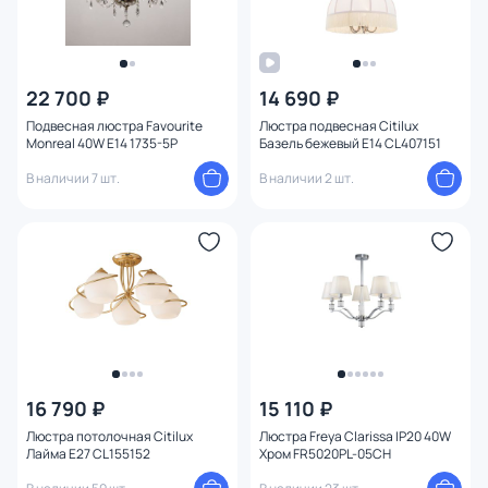
22 700 ₽
14 690 ₽
Подвесная люстра Favourite
Люстра подвесная Citilux
Monreal 40W E14 1735-5P
Базель бежевый E14 CL407151
В наличии 7 шт.
В наличии 2 шт.
16 790 ₽
15 110 ₽
Люстра потолочная Citilux
Люстра Freya Clarissa IP20 40W
Лайма E27 CL155152
Хром FR5020PL-05CH