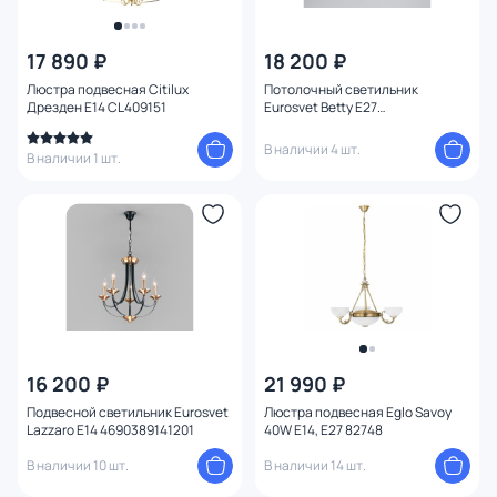
17 890 ₽
18 200 ₽
Люстра подвесная Citilux
Потолочный светильник
Дрезден E14 CL409151
Eurosvet Betty E27
4690389113284
В наличии 4 шт.
В наличии 1 шт.
16 200 ₽
21 990 ₽
Подвесной светильник Eurosvet
Люстра подвесная Eglo Savoy
Lazzaro E14 4690389141201
40W E14, E27 82748
В наличии 10 шт.
В наличии 14 шт.