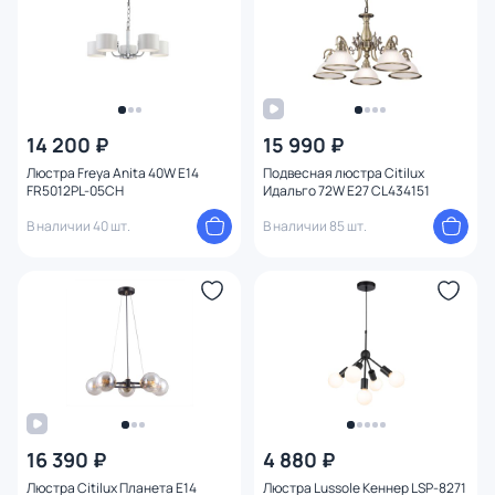
Вид рассеивателя
Форма плафона
Количество плафонов
14 200 ₽
15 990 ₽
Люстра Freya Anita 40W E14
Подвесная люстра Citilux
Оформление
FR5012PL-05CH
Идальго 72W E27 CL434151
В наличии 40 шт.
В наличии 85 шт.
Функции
Комплектация
Поверхность
Способ крепления
16 390 ₽
4 880 ₽
Степень пыле-влагозащиты
Люстра Citilux Планета E14
Люстра Lussole Кеннер LSP-8271