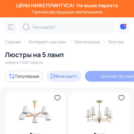
ЦЕНЫ НИЖЕ ПЛИНТУСА!
Но выше паркета
Фильтры
Горячая распродажа светильников
Количество ламп: 5
Категория:
Люстры
Главная
Интернет-магазин
Светильники
Люстры
Люстры на 5 ламп
подвесные
потолочные
светодиодные
на штанге
найдено 1 206 товаров
Акции
107
Популярные
Фильтры
1
Количество ламп
с 3D-моделями
122
Дизайнерский свет
142
В наличии
755
Доставка