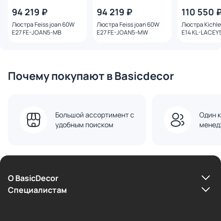
94 219 ₽
94 219 ₽
110 550 
Люстра Feiss joan 60W
Люстра Feiss joan 60W
Люстра Kichle
E27 FE-JOAN5-MB
E27 FE-JOAN5-MW
E14 KL-LACEY
Почему покупают в Basicdecor
Большой ассортимент с
Один к
удобным поиском
менед
О BasicDecor
Cпециалистам