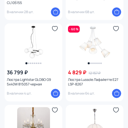
CL105155
Тема
В наличии 28 шт.
В наличии 68 шт.
Конструкция
- 60 %
Мощность ламп
Умный дом
36 799 ₽
4 829 ₽
12 157 ₽
Люстра Lightstar GLOBO G9
Люстра Lussole Лафайетте E27
5х40W 815057 черная
LSP-8267
В наличии 4 шт.
В наличии 64 шт.