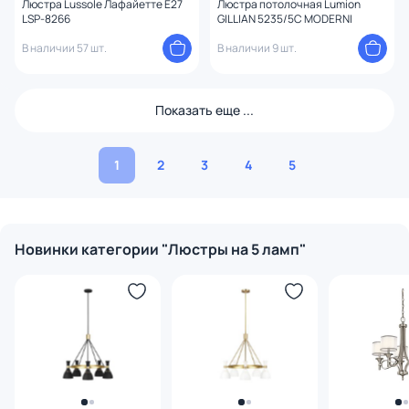
Люстра Lussole Лафайетте E27
Люстра потолочная Lumion
LSP-8266
GILLIAN 5235/5C MODERNI
В наличии 57 шт.
В наличии 9 шт.
Показать еще ...
1
2
3
4
5
Новинки категории "Люстры на 5 ламп"