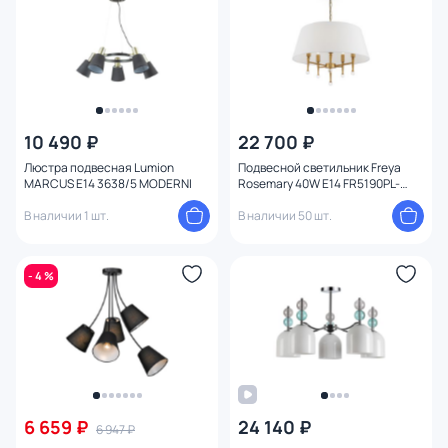
10 490 ₽
22 700 ₽
Люстра подвесная Lumion
Подвесной светильник Freya
MARCUS E14 3638/5 MODERNI
Rosemary 40W E14 FR5190PL-
05BS3
В наличии 1 шт.
В наличии 50 шт.
- 4 %
6 659 ₽
24 140 ₽
6 947 ₽