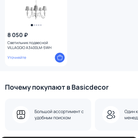
8 050 ₽
Светильник подвесной
VILLAGGIO A3400LM-5WH
Уточняйте
Почему покупают в Basicdecor
Большой ассортимент с
Один к
удобным поиском
менед