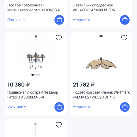
плафон
Люстра потолочная-
4
Светильник подвесной
вентилятор Mantra INDONESIA
VILLAGGIO A3400LM-5BR
LED 2700-5000К
(теплый,белый,холодный) 55W
Под заказ
Уточняйте
Оформление
8225
Конструкция
Мощность ламп
10 380 ₽
21 782 ₽
Подвесная люстра Arte Lamp
Подвесной светильник Wertmark
Fattoria A5290LM-5RI
PALMA E27 WE520.01.716
Уточняйте
Уточняйте