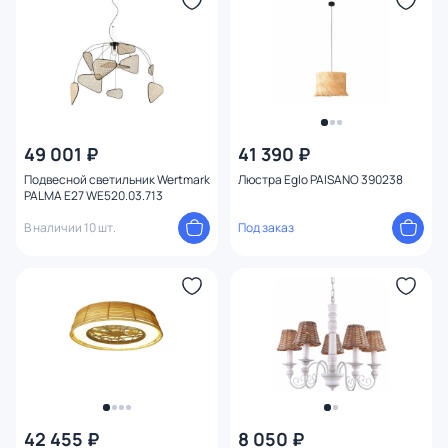
Ширина (мм)
Длина (мм)
Диаметр (мм)
49 001 ₽
41 390 ₽
Количество ламп
Подвесной светильник Wertmark
Люстра Eglo PAISANO 390238
PALMA E27 WE520.03.713
Вид лампы
В наличии 10 шт.
Под заказ
Цоколь
Цвет свечения
Управление
Форма
42 455 ₽
8 050 ₽