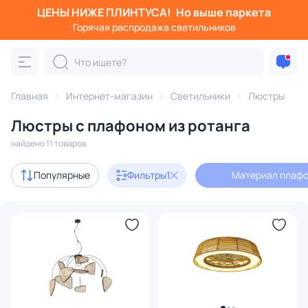
ЦЕНЫ НИЖЕ ПЛИНТУСА!
Но выше паркета
Фильтры
Горячая распродажа светильников
Материал плафона: ротанг
Категория:
Люстры
Главная
Интернет-магазин
Светильники
Люстры
Люстры с плафоном из ротанга
подвесные
потолочные
светодиодные
на штанге
найдено 11 товаров
с 3D-моделями
1
Популярные
Фильтры
1
Материал плафо
В наличии
5
Доставка
Цена
От
До