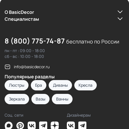
О BasicDecor
Cпециалистам
8 (800) 775-74-87
бесплатно по России
пн - пт : 09:00 - 18:00
сб - вс : 10:00 - 18:00
info@basicdecor.ru
Популярные разделы
Люстры
Бра
Диваны
Кресла
Зеркала
Вазы
Ванны
Соц. сети
Дизайнерам