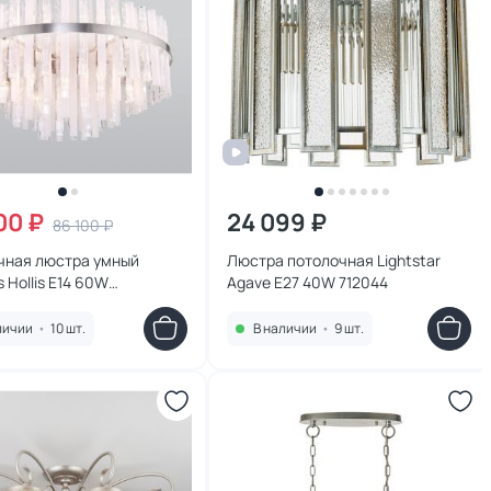
00 ₽
24 099 ₽
86 100 ₽
чная люстра умный
Люстра потолочная Lightstar
s Hollis E14 60W
Agave E27 40W 712044
9184987
личии
•
10 шт.
В наличии
•
9 шт.