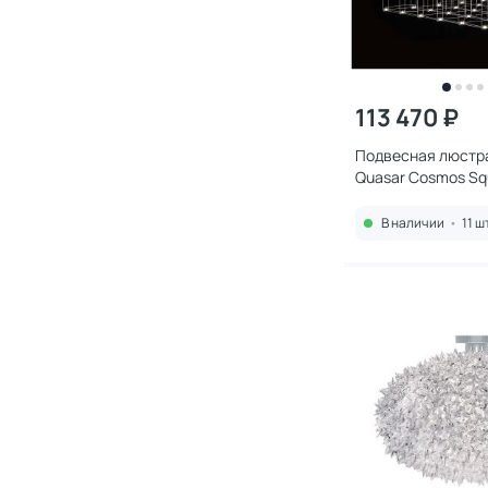
113 470 ₽
Подвесная люстра
Quasar Cosmos Sq
Light 100/100/100
22
В наличии
•
11 ш