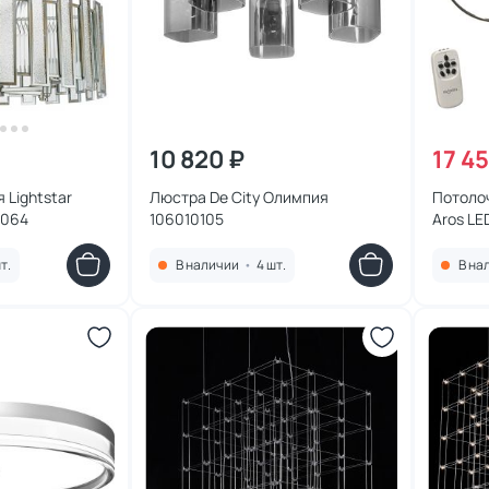
10 820 ₽
17 4
 Lightstar
Люстра De City Олимпия
Потоло
2064
106010105
Aros LE
5756
т.
В наличии
•
4 шт.
В на