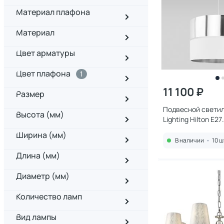
Материал плафона
Материал
Цвет арматуры
Цвет плафона
1
11 100 ₽
Размер
Подвесной светил
Высота (мм)
Lighting Hilton E27
5901780505349
Ширина (мм)
В наличии
•
10 ш
Длина (мм)
Диаметр (мм)
Количество ламп
Вид лампы