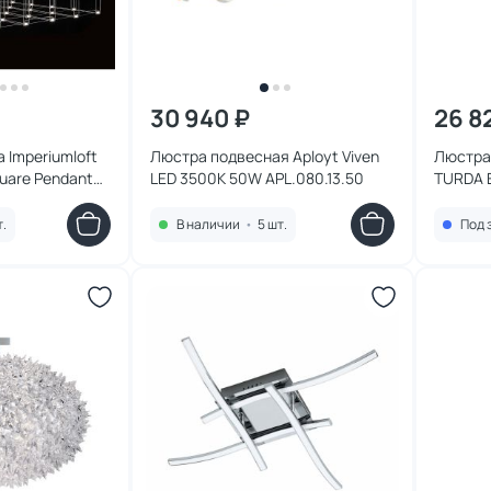
30 940 ₽
26 8
 Imperiumloft
Люстра подвесная Aployt Viven
Люстра
uare Pendant
LED 3500К 50W APL.080.13.50
TURDA 
 LED 1W 252291-
т.
В наличии
•
5 шт.
Под 