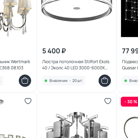
5 400 ₽
77 9
ьник Wertmark
Люстра потолочная Stilfort Ekols
Подвесн
E368.08.103
40 / Эколс 40 LED 3000-6000K
Quasar 
18W 4047/11/02CW
Light 1
.
В наличии
•
20 шт.
В на
- 30 %