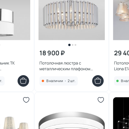
18 900 ₽
29 4
ьник TK
Потолочная люстра с
Потолоч
металлическим плафоном
Liona E
Bogate's Castellie E14 2600-
2900К (теплый) 60W
т.
В наличии
•
2 шт.
В на
4690389181788