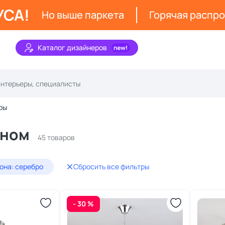
УСА!
Но выше паркета
Горячая распр
Каталог дизайнеров
ры
оном
45 товаров
она: серебро
Сбросить все фильтры
- 30 %