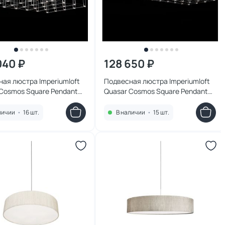
040 ₽
128 650 ₽
ая люстра Imperiumloft
Подвесная люстра Imperiumloft
Cosmos Square Pendant
Quasar Cosmos Square Pendant
0/80/140 LED 1W 252289-22
Light 80/80/200 LED 1W 252290-
22
личии
•
16 шт.
В наличии
•
15 шт.