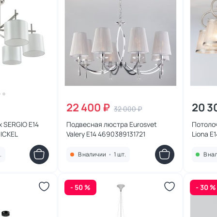
22 400 ₽
20 3
32 000 ₽
x SERGIO E14
Подвесная люстра Eurosvet
Потолоч
ICKEL
Valery E14 4690389131721
Liona E
.
В наличии
•
1 шт.
В на
- 50 %
- 30 %