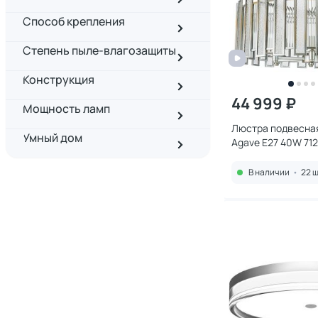
Способ крепления
Степень пыле-влагозащиты
Конструкция
44 999 ₽
Мощность ламп
Люстра подвесная
Умный дом
Agave E27 40W 71
В наличии
•
22 ш