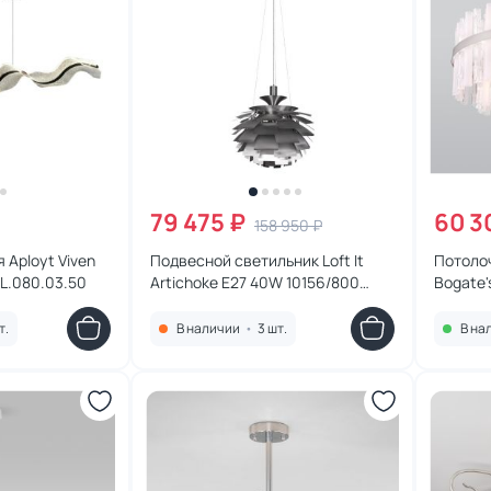
79 475 ₽
60 3
158 950 ₽
 Aployt Viven
Подвесной светильник Loft It
Потоло
L.080.03.50
Artichoke E27 40W 10156/800
Bogate'
Silver
469038
т.
В наличии
•
3 шт.
В на