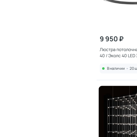
9 950 ₽
Люстра потолочная
40 / Эколс 40 LE
32W 4047/11/04C
В наличии
•
20 ш