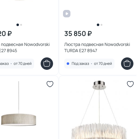
20 ₽
35 850 ₽
 подвесная Nowodvorski
Люстра подвесная Nowodvorski
E27 8945
TURDA E27 8947
заказ
•
от 70 дней
Под заказ
•
от 70 дней