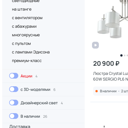
светодиодные
на штанге
с вентилятором
с абажурами
многоярусные
с пультом
с лампами Эдисона
премиум-класс
20 900 ₽
Люстра Crystal Lu
Акции
4
60W SERGIO PL6 N
с 3D-моделями
6
В наличии
•
2 шт
Дизайнерский свет
4
В наличии
26
Доставка