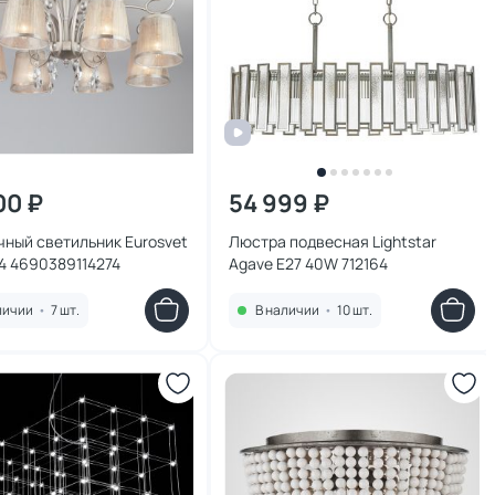
00 ₽
54 999 ₽
ный светильник Eurosvet
Люстра подвесная Lightstar
14 4690389114274
Agave E27 40W 712164
личии
•
7 шт.
В наличии
•
10 шт.