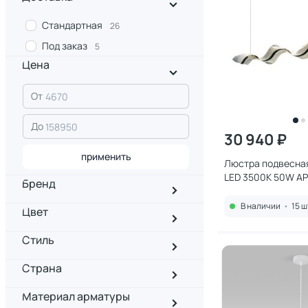
Стандартная
26
Под заказ
5
Цена
От
До
30 940 ₽
применить
Люстра подвесная
LED 3500К 50W AP
Бренд
В наличии
•
15 ш
Цвет
Стиль
Страна
Материал арматуры