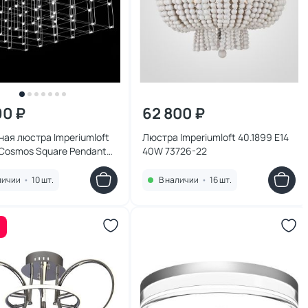
90 ₽
62 800 ₽
ая люстра Imperiumloft
Люстра Imperiumloft 40.1899 E14
Cosmos Square Pendant
40W 73726-22
20/60/60 LED 1W 144369-22
личии
•
10 шт.
В наличии
•
16 шт.