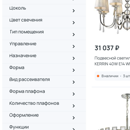
Цоколь
Цвет свечения
Тип помещения
Управление
31 037 ₽
Назначение
Подвесной светил
KERRIN 40W E14 W
Форма
В наличии
•
3 шт
Вид рассеивателя
Форма плафона
Количество плафонов
Оформление
Функции