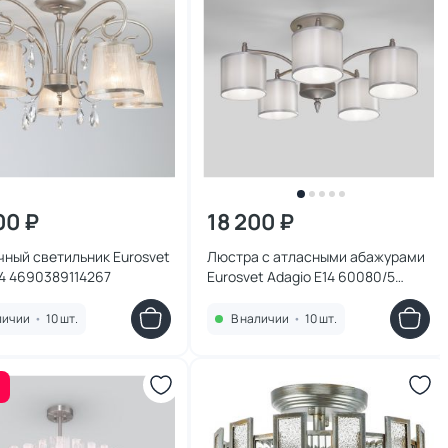
00 ₽
18 200 ₽
ный светильник Eurosvet
Люстра с атласными абажурами
14 4690389114267
Eurosvet Adagio E14 60080/5
сатин-никель
личии
•
10 шт.
В наличии
•
10 шт.