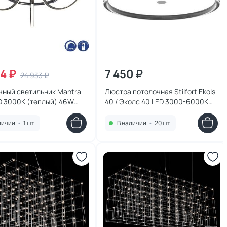
54 ₽
7 450 ₽
24 933 ₽
чный светильник Mantra
Люстра потолочная Stilfort Ekols
D 3000К (теплый) 46W
40 / Эколс 40 LED 3000-6000K
24W 4047/11/03C
личии
•
1 шт.
В наличии
•
20 шт.