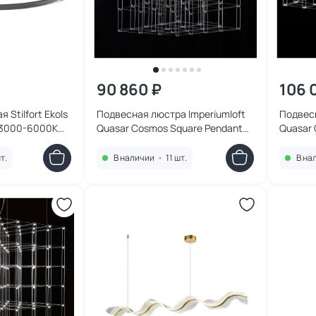
90 860 ₽
106 
 Stilfort Ekols
Подвесная люстра Imperiumloft
Подвесн
D 3000-6000K
Quasar Cosmos Square Pendant
Quasar 
Light 80/80/80 LED 1W 252288-22
Light 8
т.
В наличии
•
11 шт.
В на